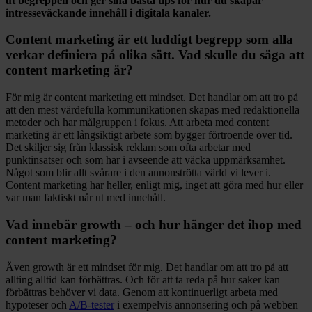
ut begreppen och ger sina bästa tips för hur du skapar
intresseväckande innehåll i digitala kanaler.
Content marketing är ett luddigt begrepp som alla
verkar definiera på olika sätt. Vad skulle du säga att
content marketing är?
För mig är content marketing ett mindset. Det handlar om att tro på
att den mest värdefulla kommunikationen skapas med redaktionella
metoder och har målgruppen i fokus. Att arbeta med content
marketing är ett långsiktigt arbete som bygger förtroende över tid.
Det skiljer sig från klassisk reklam som ofta arbetar med
punktinsatser och som har i avseende att väcka uppmärksamhet.
Något som blir allt svårare i den annonströtta värld vi lever i.
Content marketing har heller, enligt mig, inget att göra med hur eller
var man faktiskt når ut med innehåll.
Vad innebär growth – och hur hänger det ihop med
content marketing?
Även growth är ett mindset för mig. Det handlar om att tro på att
allting alltid kan förbättras. Och för att ta reda på hur saker kan
förbättras behöver vi data. Genom att kontinuerligt arbeta med
hypoteser och
A/B-tester
i exempelvis annonsering och på webben