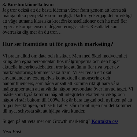
3. Korsfunktionella team
Jag tror också att de bästa idéerna växer fram genom att korsa så
många olika perspektiv som möjligt. Därför tycker jag det är viktigt
att våga utmana klassiska kreatörskonstellationer och ha med fler
typer av kompetenser i idégenereringsstadiet. Resultatet kan
överraska dig mer än du tror…
Hur ser framtiden ut för growth marketing?
Vi pratar alltid om data och insikter. Men med ökad medvetenhet
kring den egna persondatan hos målgrupperna och den högst
aktuella integritetsdebatten, tror jag att ännu fler nya typer av
marknadsföring kommer växa fram. Vi ser redan ett ökat
användande av exempelvis kontextuell annonsering och
nanoinfluencers, som båda är sätt att komma riktigt nära våra
målgrupper utan att använda någon persondata över huvud taget. Vi
måste som byrå komma ihåg att integritetsdebatten är viktig och
något vi står bakom till 100%. Jag är bara taggad och nyfiken på att
följa utvecklingen, och se till att vi står i frontlinjen när det kommer
till nya, schyssta sätt att hjälpa våra kunder.
Sugen på att veta mer om Growth marketing?
Kontakta oss
Next Post