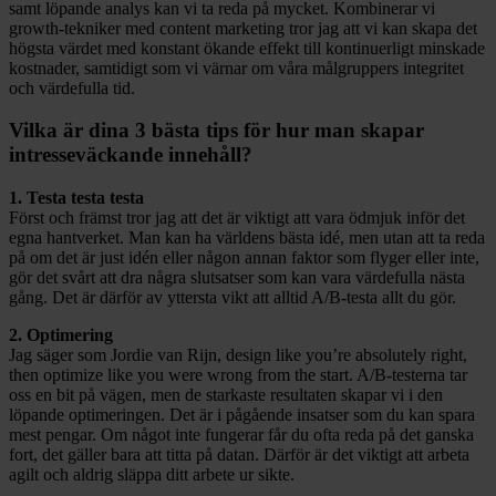
samt löpande analys kan vi ta reda på mycket. Kombinerar vi
growth-tekniker med content marketing tror jag att vi kan skapa det
högsta värdet med konstant ökande effekt till kontinuerligt minskade
kostnader, samtidigt som vi värnar om våra målgruppers integritet
och värdefulla tid.
Vilka är dina 3 bästa tips för hur man skapar
intresseväckande innehåll?
1. Testa testa testa
Först och främst tror jag att det är viktigt att vara ödmjuk inför det
egna hantverket. Man kan ha världens bästa idé, men utan att ta reda
på om det är just idén eller någon annan faktor som flyger eller inte,
gör det svårt att dra några slutsatser som kan vara värdefulla nästa
gång. Det är därför av yttersta vikt att alltid A/B-testa allt du gör.
2. Optimering
Jag säger som Jordie van Rijn, design like you’re absolutely right,
then optimize like you were wrong from the start. A/B-testerna tar
oss en bit på vägen, men de starkaste resultaten skapar vi i den
löpande optimeringen. Det är i pågående insatser som du kan spara
mest pengar. Om något inte fungerar får du ofta reda på det ganska
fort, det gäller bara att titta på datan. Därför är det viktigt att arbeta
agilt och aldrig släppa ditt arbete ur sikte.