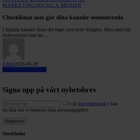
Checklistan
MARKETING
SOCIALA MEDIER
som
gör
Checklistan som gör dina kanaler semesterredo
dina
kanaler
I digitala kanaler finns det inget som heter ledighet. Men med rätt
semesterredo
förberedelser kan du…
Editor
2026-05-28
Share
Share
Share
Pin
Signa upp på vårt nyhetsbrev
I vår
integritetspolicy
kan
du läsa hur vi hanterar dina personuppgifter.
Stockholm