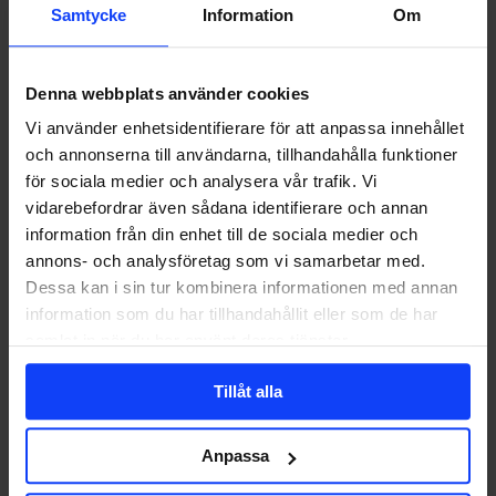
Samtycke
Information
Om
Denna webbplats använder cookies
Här
AI
DIGITAL MARKETING
är
Vi använder enhetsidentifierare för att anpassa innehållet
2026
Här är 2026 mest avgörande trender inom digital
och annonserna till användarna, tillhandahålla funktioner
mest
marknadsföring – hittills
för sociala medier och analysera vår trafik. Vi
avgörande
trender
vidarebefordrar även sådana identifierare och annan
Halva 2026 har gått, och om de senaste åren mest handlade om att
inom
information från din enhet till de sociala medier och
testa AI…
digital
annons- och analysföretag som vi samarbetar med.
marknadsföring
–
Dessa kan i sin tur kombinera informationen med annan
hittills
information som du har tillhandahållit eller som de har
Emma Andersdotter
2026-07-01
samlat in när du har använt deras tjänster.
Tillåt alla
Anpassa