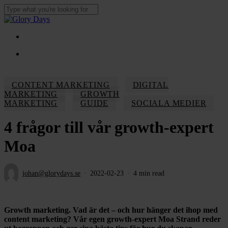
Skip
to
Close
main
Search
content
Menu
Menu
CONTENT MARKETING
DIGITAL
MARKETING
GROWTH
MARKETING
GUIDE
SOCIALA MEDIER
4 frågor till vår growth-expert
Moa
johan@glorydays.se
2022-02-23
4 min read
Growth marketing. Vad är det – och hur hänger det ihop med
content marketing? Vår egen growth-expert Moa Strand reder