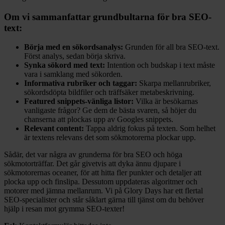
Om vi sammanfattar grundbultarna för bra SEO-
text:
Börja med en sökordsanalys:
Grunden för all bra SEO-text.
Först analys, sedan börja skriva.
Synka sökord med text:
Intention och budskap i text måste
vara i samklang med sökorden.
Informativa rubriker och taggar:
Skarpa mellanrubriker,
sökordsdöpta bildfiler och träffsäker metabeskrivning.
Featured snippets-vänliga listor:
Vilka är besökarnas
vanligaste frågor? Ge dem de bästa svaren, så höjer du
chanserna att plockas upp av Googles snippets.
Relevant content:
Tappa aldrig fokus på texten. Som helhet
är textens relevans det som sökmotorerna plockar upp.
Sådär, det var några av grunderna för bra SEO och höga
sökmotorträffar. Det går givetvis att dyka ännu djupare i
sökmotorernas oceaner, för att hitta fler punkter och detaljer att
plocka upp och finslipa. Dessutom uppdateras algoritmer och
motorer med jämna mellanrum. Vi på Glory Days har ett flertal
SEO-specialister och står såklart gärna till tjänst om du behöver
hjälp i resan mot grymma SEO-texter!