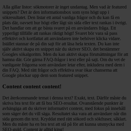
Alla gillar listor: sökmotorer är inget undantag. Men vad är featured
snippets? Det är den informationsbox som syns högt upp i
sökresultatet. Den listar ett antal vanliga frågor och du kan få en
plats där, oavsett hur högt eller lågt sin sida eller text rankas i övrigt.
Det handlar om att ge bästa svaret på en användares fråga. Ett
ypperligt tillfälle att rankas riktigt högt! Svaret bör vara så pass
effektivt och kortfattat att användaren inte behöver klicka vidare.
Istället stannar de på din sajt för att läsa hela texten. Du kan inte
själv aktivt skapa en snippet när du skriver SEO, det bestämmer
Googles sökalgoritm. Men du kan aktivt skapa förutsättningar för att
hamna där. Gör gärna FAQ-frågor i text eller på sajt. Om du vet de
vanligaste frågorna som användare letar efter, inkludera med dem i
din FAQ. Med rätt frågor och effektiva svar ökar chanserna att
Google plockar upp dem som featured snippet.
Content content content!
Det återkommande temat i denna text? Exakt, text. Därför måste du
skriva bra text för att få bra SEO-resultat. Ovanstående punkter är
avhängiga att du skriver informativt content, med fokus på innehåll
som säger det du vill säga. Resultatet ska vara att användare når din
sida genom din text. Kryddat med rätt sökord och sökfraser, såklart.
Men du måste ha en bra text att stå på för att kunna utsmycka med
SEO-guld. Content är alltid king!