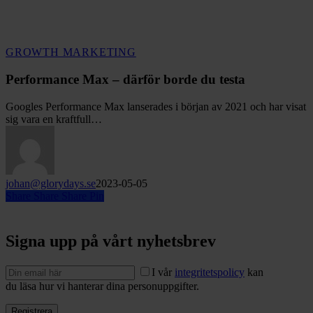
Performance
GROWTH MARKETING
Max
–
Performance Max – därför borde du testa
därför
borde
Googles Performance Max lanserades i början av 2021 och har visat
du
sig vara en kraftfull…
testa
johan@glorydays.se
2023-05-05
Share
Share
Share
Pin
Signa upp på vårt nyhetsbrev
I vår
integritetspolicy
kan
du läsa hur vi hanterar dina personuppgifter.