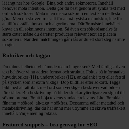
lååångt ner hos Google, Bing och andra sökmotorer. Innehåll
behöver möta intention. Detta gör du bäst genom att synka text med
ord och sökfraser. Mata in en massa sökord i en text kan de flesta
göra. Men du skriver trots allt för att nå fysiska människor, inte för
att tillfredsställa botsen och algoritmerna. Därför måste innehållet
knyta an till sökningens intention. Så även om sökordsanalys är
startskottet måste du därefter producera relevant text att placera
sökorden i. När den matchningen går i lås är du ett stort steg närmre
magin.
Rubriker och taggar
Du minns helheten vi nämnde redan i ingressen? Med färdigskriven
text behöver vi nu addera format och struktur. Fokus på informativa
huvudrubriker (H1), underrubriker (H2), ankarlänk i text eller fetstil
på stycken som är extra viktiga. Döp bildfiler efter sökord. Tagga
bild med alt-attribut, med ord som verkligen beskriver vad bilden
föreställer. Bra beskrivning på bilder skickar ytterligare en signal till
sökmotorerna, för att höja textens samlade relevans. Lite förenklat:
filnamn = sökord, alt-tagg = sökfras. Detsamma gäller metatitel och
metabeskrivning, där du har ännu mer utrymme att skriva träffsäkert
innehåll. Varje mening räknas.
Featured snippets – bra genväg för SEO