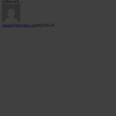
syften och…
johan@glorydays.se
2023-05-31