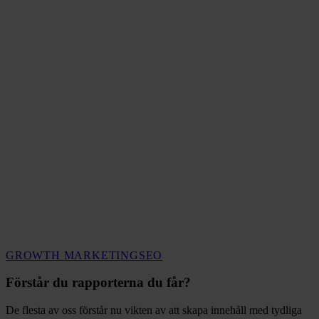
Förstår
GROWTH MARKETING
SEO
du
rapporterna
Förstår du rapporterna du får?
du
får?
De flesta av oss förstår nu vikten av att skapa innehåll med tydliga