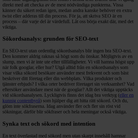
direkt med att checka av de mest nödvändiga punkterna. Vissa
känner du säkert redan igen, medan andra kanske behöver en extra
twist eller adderas till din process. För ja, att skriva SEO är en
process – där varje del är värdefull. Låt oss börja exakt där, med det
viktiga.
Sökordsanalys: grunden för SEO-text
En SEO-text utan ordentlig sökordsanalys blir ingen bra SEO-text.
Den kommer aldrig raknas så högt som du önskar. Möjligtvis av en
slump, men vi är inte ute efter tillfälligheter. Vi vill hamna högst upp
när folk googlar, eller hur? Utgå alltid från en sökordsanalys som
visar vilka sökord besökare använder mest frekvent och som bäst
beskriver ditt företag eller din webbplats. Vilka produkter och
tjänster erbjuds? I vilka orter bedriver företaget sin verksamhet? Vad
eftersöker användare mest när de googlar? Allt det viktiga upptäcks
vid sökordsanalysen. Lyckligtvis finns det idag bra verktyg (
eller en
kunnig contentbyrå
) som hjälper dig att hitta rätt sökord. Och du,
glöm inte sökfraserna. Idag använder fler och fler sin röst vid
sökningar, därför blir sökfraser och hela meningar också viktiga.
Synka text och sökord med intention
En text överlastad med sökord men utan skarpt innehåll hamnar