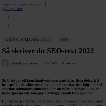
Skip
to
Close
main
Search
content
Menu
Menu
GROWTH MARKETING
SEO
Så skriver du SEO-text 2022
johan@glorydays.se
2022-09-21
6 min read
SEO-text är ett konsthantverk som innehåller flera delar. Ett
bra språk och välutvecklad vokabulär rankas inte högst när vi
snackar sökmotoroptimering. För att nå ut behöver du ha ett
helhetsperspektiv som gör ditt bygge stabilt från grunden.
Hur skriver jag bra SEO-text 2022? Den frågan kommer vi använda
som både utgångspunkt och fokus i denna text. Därför drar vi igång