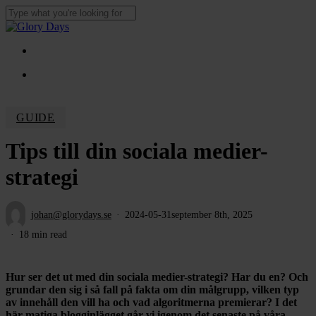
Skip
to
Close
main
Search
content
Menu
Menu
GUIDE
Tips till din sociala medier-
strategi
johan@glorydays.se
2024-05-31
september 8th, 2025
18 min read
Hur ser det ut med din sociala medier-strategi? Har du en? Och
grundar den sig i så fall på fakta om din målgrupp, vilken typ
av innehåll den vill ha och vad algoritmerna premierar? I det
här matiga blogginlägget går vi igenom det senaste på våra