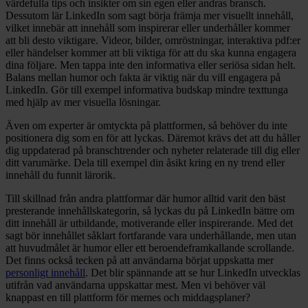
värdefulla tips och insikter om sin egen eller andras bransch.
Dessutom lär LinkedIn som sagt börja främja mer visuellt innehåll,
vilket innebär att innehåll som inspirerar eller underhåller kommer
att bli desto viktigare. Videor, bilder, omröstningar, interaktiva pdf:er
eller händelser kommer att bli viktiga för att du ska kunna engagera
dina följare. Men tappa inte den informativa eller seriösa sidan helt.
Balans mellan humor och fakta är viktig när du vill engagera på
LinkedIn. Gör till exempel informativa budskap mindre texttunga
med hjälp av mer visuella lösningar.
Även om experter är omtyckta på plattformen, så behöver du inte
positionera dig som en för att lyckas. Däremot krävs det att du håller
dig uppdaterad på branschtrender och nyheter relaterade till dig eller
ditt varumärke. Dela till exempel din åsikt kring en ny trend eller
innehåll du funnit lärorik.
Till skillnad från andra plattformar där humor alltid varit den bäst
presterande innehållskategorin, så lyckas du på LinkedIn bättre om
ditt innehåll är utbildande, motiverande eller inspirerande. Med det
sagt bör innehållet såklart fortfarande vara underhållande, men utan
att huvudmålet är humor eller ett beroendeframkallande scrollande.
Det finns också tecken på att användarna börjat uppskatta mer
personligt innehåll
. Det blir spännande att se hur LinkedIn utvecklas
utifrån vad användarna uppskattar mest. Men vi behöver väl
knappast en till plattform för memes och middagsplaner?