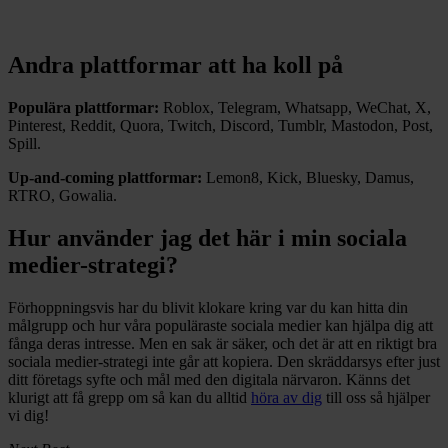
Andra plattformar att ha koll på
Populära plattformar:
Roblox,
Telegram,
Whatsapp,
WeChat,
X,
Pinterest,
Reddit,
Quora,
Twitch,
Discord,
Tumblr,
Mastodon,
Post,
Spill.
Up-and-coming plattformar:
Lemon8,
Kick,
Bluesky,
Damus,
RTRO,
Gowalia.
Hur använder jag det här i min sociala
medier-strategi?
Förhoppningsvis har du blivit klokare kring var du kan hitta din
målgrupp och hur våra populäraste sociala medier kan hjälpa dig att
fånga deras intresse. Men en sak är säker, och det är att en riktigt bra
sociala medier-strategi inte går att kopiera. Den skräddarsys efter just
ditt företags syfte och mål med den digitala närvaron. Känns det
klurigt att få grepp om så kan du alltid
höra av dig
till oss så hjälper
vi dig!