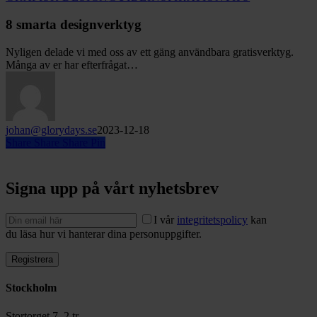
smarta
designverktyg
8 smarta designverktyg
Nyligen delade vi med oss av ett gäng användbara gratisverktyg.
Många av er har efterfrågat…
johan@glorydays.se
2023-12-18
Share
Share
Share
Pin
Signa upp på vårt nyhetsbrev
I vår
integritetspolicy
kan
du läsa hur vi hanterar dina personuppgifter.
Stockholm
Stortorget 7, 2 tr