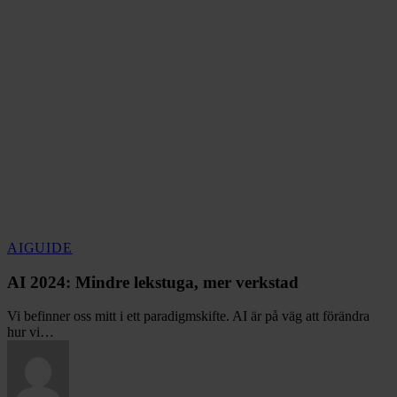
AI
AI
GUIDE
2024:
Mindre
AI 2024: Mindre lekstuga, mer verkstad
lekstuga,
mer
Vi befinner oss mitt i ett paradigmskifte. AI är på väg att förändra
verkstad
hur vi…