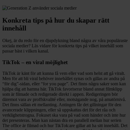
Konkreta tips på hur du skapar rätt
innehåll
Okej, är du redo för en djupdykning bland några av våra populäraste
sociala medier? Läs vidare för konkreta tips på vilket innehåll som
passar bäst i vilken kanal.
TikTok – en viral möjlighet
TikTok är känt för att kunna få vem eller vad som helst att gå viralt.
Men för att bli viral behöver innehållet synas och gillas av andra på
“för dig”-sidan, eller “for you page”. Det finns några saker som kan
hjälpa dig att hamna här. TikTok favoriserar bland annat filmklipp
som är filmade och redigerade direkt i appen. Redigeringen bör
däremot vara av proffskvalité eller, motsägande nog, på amatörnivå.
Det finns sällan ett mellanting. Antingen får det gillningar för den
avancerade klippningen, eller så uppskattas det för det råa och
verklighetstrogna. Fokuset ska vara på vad som händer och inte hur
det presenteras. Man kan nästan dra en parallell mellan hur serien
The office är filmad och hur TikTok:are gillar att ha sitt innehåll. Det