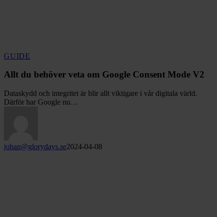
Allt
GUIDE
du
behöver
Allt du behöver veta om Google Consent Mode V2
veta
om
Dataskydd och integritet är blir allt viktigare i vår digitala värld.
Google
Därför har Google nu…
Consent
Mode
V2
johan@glorydays.se
2024-04-08