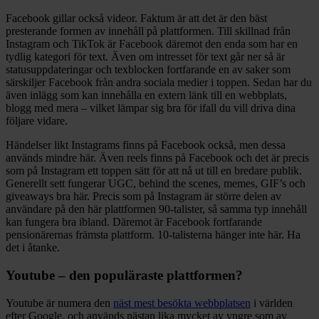
Facebook gillar också videor. Faktum är att det är den bäst
presterande formen av innehåll på plattformen. Till skillnad från
Instagram och TikTok är Facebook däremot den enda som har en
tydlig kategori för text. Även om intresset för text går ner så är
statusuppdateringar och texblocken fortfarande en av saker som
särskiljer Facebook från andra sociala medier i toppen. Sedan har du
även inlägg som kan innehålla en extern länk till en webbplats,
blogg med mera – vilket lämpar sig bra för ifall du vill driva dina
följare vidare.
Händelser likt Instagrams finns på Facebook också, men dessa
används mindre här. Även reels finns på Facebook och det är precis
som på Instagram ett toppen sätt för att nå ut till en bredare publik.
Generellt sett fungerar UGC, behind the scenes, memes, GIF’s och
giveaways bra här. Precis som på Instagram är större delen av
användare på den här plattformen 90-talister, så samma typ innehåll
kan fungera bra ibland. Däremot är Facebook fortfarande
pensionärernas främsta plattform. 10-talisterna hänger inte här. Ha
det i åtanke.
Youtube – den populäraste plattformen?
Youtube är numera den
näst mest besökta webbplatsen
i världen
efter Google, och används nästan lika mycket av yngre som av