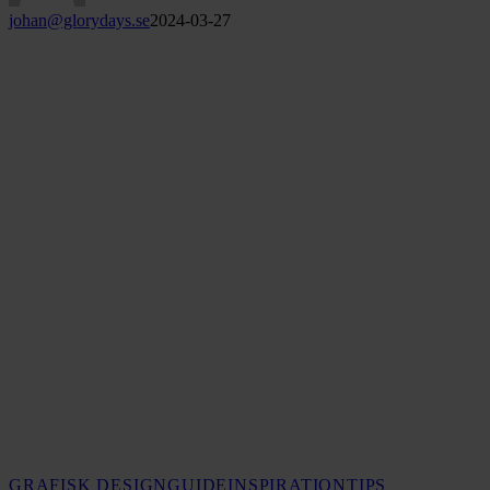
johan@glorydays.se
2024-03-27
8
GRAFISK DESIGN
GUIDE
INSPIRATION
TIPS