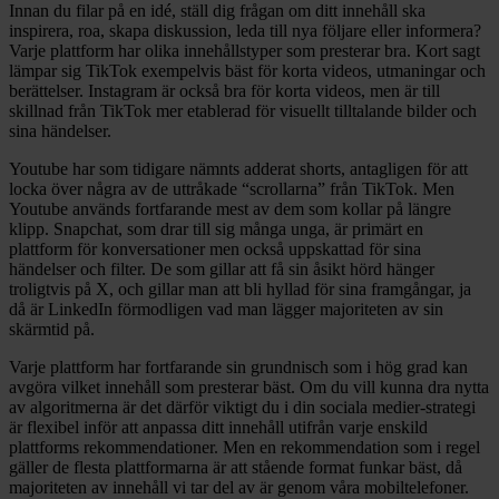
Innan du filar på en idé, ställ dig frågan om ditt innehåll ska
inspirera, roa, skapa diskussion, leda till nya följare eller informera?
Varje plattform har olika innehållstyper som presterar bra. Kort sagt
lämpar sig TikTok exempelvis bäst för korta videos, utmaningar och
berättelser.
Instagram är också bra för korta videos, men är till
skillnad från TikTok mer etablerad för visuellt tilltalande bilder och
sina händelser.
Youtube har som tidigare nämnts adderat shorts, antagligen för att
locka över några av de uttråkade “scrollarna” från TikTok. Men
Youtube används fortfarande mest av dem som kollar på längre
klipp. Snapchat, som drar till sig många unga, är primärt en
plattform för konversationer men också uppskattad för sina
händelser och filter.
De som gillar att få sin åsikt hörd hänger
troligtvis på X, och gillar man att bli hyllad för sina framgångar, ja
då är LinkedIn förmodligen vad man lägger majoriteten av sin
skärmtid på.
Varje plattform har fortfarande sin grundnisch som i hög grad kan
avgöra vilket innehåll som presterar bäst. Om du vill kunna dra nytta
av algoritmerna är det därför viktigt du i din sociala medier-strategi
är flexibel inför att anpassa ditt innehåll utifrån varje enskild
plattforms rekommendationer. Men en rekommendation som i regel
gäller de flesta plattformarna är att stående format funkar bäst, då
majoriteten av innehåll vi tar del av är genom våra mobiltelefoner.