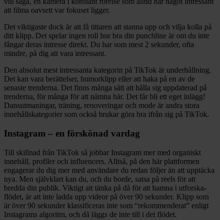
vill säga, en kamera i konstant rörelse som alltid har något intressant
att filma oavsett var fokuset ligger.
Det viktigaste dock är att få tittaren att stanna upp och vilja kolla på
ditt klipp. Det spelar ingen roll hur bra din punchline är om du inte
fångar deras intresse direkt. Du har som mest 2 sekunder, ofta
mindre, på dig att vara intressant.
Den absolut mest intressanta kategorin på TikTok är underhållning.
Det kan vara berättelser, humorklipp eller att haka på en av de
senaste trenderna. Det finns många sätt att hålla sig uppdaterad på
trenderna, för många för att nämna här. Det får bli ett eget inlägg!
Dansutmaningar, träning, renoveringar och mode är andra stora
innehållskategorier som också brukar göra bra ifrån sig på TikTok.
Instagram – en förskönad vardag
Till skillnad från TikTok så jobbar Instagram mer med organiskt
innehåll, profiler och influencers. Alltså, på den här plattformen
engagerar du dig mer med användare du redan följer än att upptäcka
nya. Men självklart kan du, och du borde, satsa på reels för att
bredda din publik. Viktigt att tänka på då för att hamna i utforska-
flödet, är att inte ladda upp videor på över 90 sekunder. Klipp som
är över 90 sekunder klassificeras inte som “rekommenderat” enligt
Instagrams algoritm, och då läggs de inte till i det flödet.