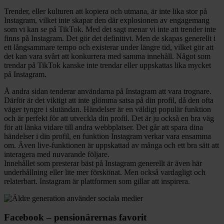
Trender, eller kulturen att kopiera och utmana, är inte lika stor på
Instagram, vilket inte skapar den där explosionen av engagemang
som vi kan se på TikTok. Med det sagt menar vi inte att trender inte
finns på Instagram. Det gör det definitivt. Men de skapas generellt i
ett långsammare tempo och existerar under längre tid, vilket gör att
det kan vara svårt att konkurrera med samma innehåll. Något som
trendar på TikTok kanske inte trendar eller uppskattas lika mycket
på Instagram.
Å andra sidan tenderar användarna på Instagram att vara trognare.
Därför är det viktigt att inte glömma satsa på din profil, då den ofta
väger tyngre i slutändan. Händelser är en väldigt populär funktion
och är perfekt för att utveckla din profil. Det är ju också en bra väg
för att länka vidare till andra webbplatser. Det går att spara dina
händelser i din profil, en funktion Instagram verkar vara ensamma
om. Även live-funktionen är uppskattad av många och ett bra sätt att
interagera med nuvarande följare.
Innehållet som presterar bäst på Instagram generellt är även här
underhållning eller lite mer förskönat. Men också vardagligt och
relaterbart. Instagram är plattformen som gillar att inspirera.
Facebook – pensionärernas favorit