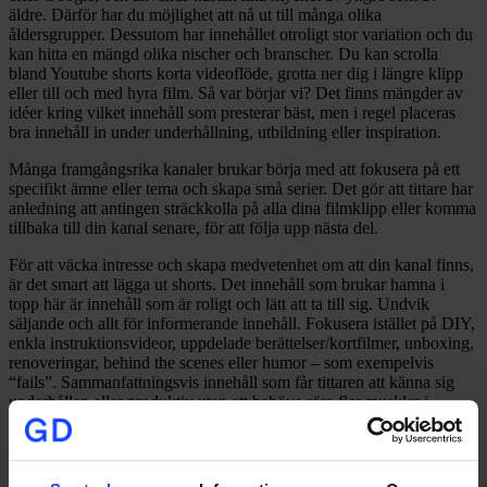
äldre. Därför har du möjlighet att nå ut till många olika
åldersgrupper. Dessutom har innehållet otroligt stor variation och du
kan hitta en mängd olika nischer och branscher. Du kan scrolla
bland Youtube shorts korta videoflöde, grotta ner dig i längre klipp
eller till och med hyra film. Så var börjar vi? Det finns mängder av
idéer kring vilket innehåll som presterar bäst, men i regel placeras
bra innehåll in under underhållning, utbildning eller inspiration.
Många framgångsrika kanaler brukar börja med att fokusera på ett
specifikt ämne eller tema och skapa små serier. Det gör att tittare har
anledning att antingen sträckkolla på alla dina filmklipp eller komma
tillbaka till din kanal senare, för att följa upp nästa del.
För att väcka intresse och skapa medvetenhet om att din kanal finns,
är det smart att lägga ut shorts. Det innehåll som brukar hamna i
topp här är innehåll som är roligt och lätt att ta till sig. Undvik
säljande och allt för informerande innehåll. Fokusera istället på DIY,
enkla instruktionsvideor, uppdelade berättelser/kortfilmer, unboxing,
renoveringar, behind the scenes eller humor – som exempelvis
“fails”. Sammanfattningsvis innehåll som får tittaren att känna sig
underhållen eller produktiv utan att behöva röra fler muskler i
kroppen än i tummen och nacken. Maxlängd för shorts är 90
sekunder. Sedan, även om shorts fungerar jättebra för att nå ut brett,
så är det viktigt att du också har annat innehåll på din profil som gör
det värt för tittarna att komma tillbaka eller prenumerera. Dessutom