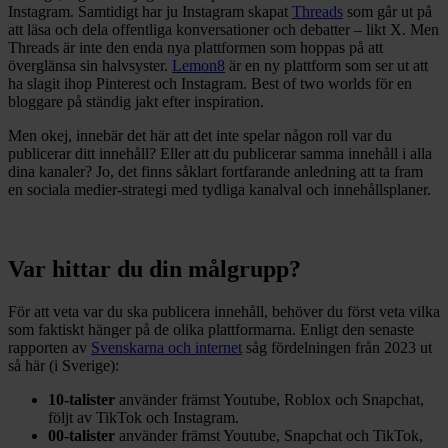
Instagram. Samtidigt har ju Instagram skapat
Threads
som går ut på
att läsa och dela offentliga konversationer och debatter – likt X. Men
Threads är inte den enda nya plattformen som hoppas på att
överglänsa sin halvsyster.
Lemon8
är en ny plattform som ser ut att
ha slagit ihop Pinterest och Instagram. Best of two worlds för en
bloggare på ständig jakt efter inspiration.
Men okej, innebär det här att det inte spelar någon roll var du
publicerar ditt innehåll? Eller att du publicerar samma innehåll i alla
dina kanaler? Jo, det finns såklart fortfarande anledning att ta fram
en sociala medier-strategi med tydliga kanalval och innehållsplaner.
Var hittar du din målgrupp?
För att veta var du ska publicera innehåll, behöver du först veta vilka
som faktiskt hänger på de olika plattformarna. Enligt den senaste
rapporten av
Svenskarna och internet
såg fördelningen från 2023 ut
så här (i Sverige):
10-taliste
r
använder främst Youtube, Roblox och Snapchat,
följt av TikTok och Instagram.
00-taliste
r
använder främst Youtube, Snapchat och TikTok,