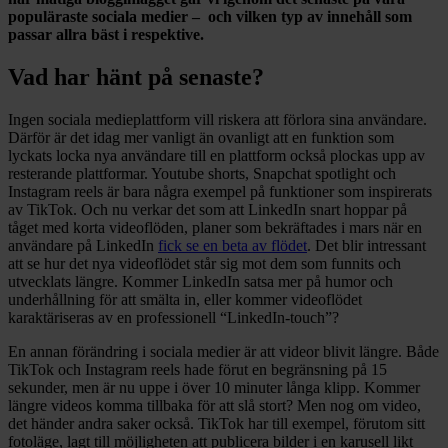
populäraste sociala medier – och vilken typ av innehåll som
passar allra bäst i respektive.
Vad har hänt på senaste?
Ingen sociala medieplattform vill riskera att förlora sina användare.
Därför är det idag mer vanligt än ovanligt att en funktion som
lyckats locka nya användare till en plattform också plockas upp av
resterande plattformar. Youtube shorts, Snapchat spotlight och
Instagram reels är bara några exempel på funktioner som inspirerats
av TikTok. Och nu verkar det som att LinkedIn snart hoppar på
tåget med korta videoflöden, p
laner som bekräftades i mars när en
användare på LinkedIn
fick se en beta av flödet
. Det blir intressant
att se hur det nya videoflödet står sig mot dem som funnits och
utvecklats längre. Kommer LinkedIn satsa mer på humor och
underhållning för att smälta in, eller kommer videoflödet
karaktäriseras av en professionell “LinkedIn-touch”?
En annan förändring i sociala medier är att videor blivit längre. Både
TikTok och Instagram reels hade förut en begränsning på 15
sekunder, men är nu uppe i över 10 minuter långa klipp. Kommer
längre videos komma tillbaka för att slå stort?
Men nog om video,
det händer andra saker också. TikTok har till exempel, förutom sitt
fotoläge, lagt till möjligheten att publicera bilder i en karusell likt