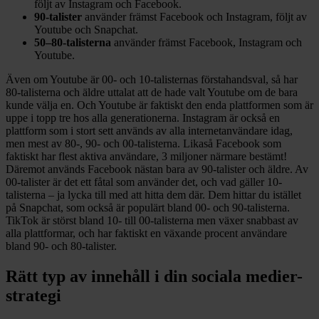
följt av Instagram och Facebook.
90-talister
använder främst Facebook och Instagram, följt av
Youtube och Snapchat.
50–80-talisterna
använder främst Facebook, Instagram och
Youtube.
Även om Youtube är 00- och 10-talisternas förstahandsval, så har
80-talisterna och äldre uttalat att de hade valt Youtube om de bara
kunde välja en. Och Youtube är faktiskt
den enda plattformen som är
uppe i topp tre hos alla generationerna. Instagram är också en
plattform som i stort sett används av alla internetanvändare idag,
men mest av 80-, 90- och 00-talisterna. Likaså Facebook som
faktiskt har flest aktiva användare, 3 miljoner närmare bestämt!
Däremot används Facebook nästan bara av 90-talister och äldre. Av
00-talister är det ett fåtal som använder det, och vad gäller 10-
talisterna – ja lycka till med att hitta dem där. Dem hittar du istället
på Snapchat, som också är populärt bland 00- och 90-talisterna.
TikTok är störst bland 10- till 00-talisterna men växer snabbast av
alla plattformar, och har faktiskt en växande procent användare
bland 90- och 80-talister.
Rätt typ av innehåll i din sociala medier-
strategi