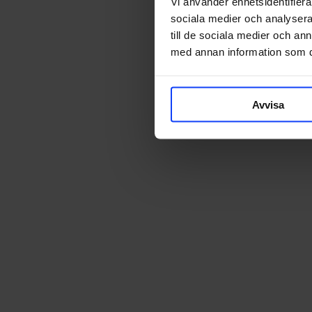
Vi använder enhetsidentifierar
sociala medier och analysera 
KICKS Magazin
till de sociala medier och a
med annan information som du 
Avvisa
KICKS Magazin
KICKS Magazi
KICKS Magazi