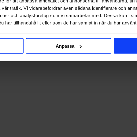
e för att anpassa innehållet och annonserna till användarna, tillh
vår trafik. Vi vidarebefordrar även sådana identifierare och anna
e
nnons- och analysföretag som vi samarbetar med. Dessa kan i sin
har tillhandahållit eller som de har samlat in när du har använt 
Anpassa
e
ne
ne