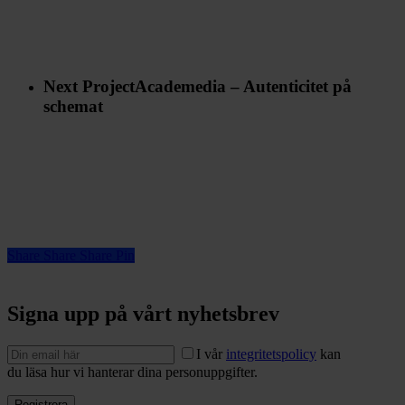
Next Project
Academedia – Autenticitet på
schemat
Share
Share
Share
Pin
Signa upp på vårt nyhetsbrev
I vår
integritetspolicy
kan
du läsa hur vi hanterar dina personuppgifter.