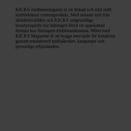
KICKS medlemsmagasin är en älskad och näst intill
kultförklarad contentprodukt. Med
senaste nytt från
skönhetsvärlden och KICKS outgrundliga
beautyexpertis har tidningen blivit en uppskattad
förmån hos företagets klubbmedlemmar. Målet med
KICKS Magazine är att bygga mervärde för kunderna
genom redaktionell träffsäkerhet, kampanjer och
personliga erbjudanden.