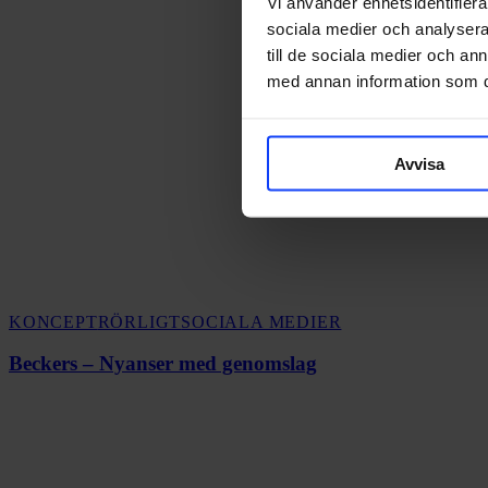
Vi använder enhetsidentifierar
sociala medier och analysera 
till de sociala medier och a
med annan information som du 
Avvisa
Beckers
KONCEPT
RÖRLIGT
SOCIALA MEDIER
–
Nyanser
Beckers – Nyanser med genomslag
med
genomslag
Kicks
Magazine
–
Beauty
i