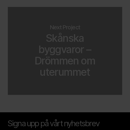
Next Project
Skånska
byggvaror –
Drömmen om
uterummet
Signa upp på vårt nyhetsbrev