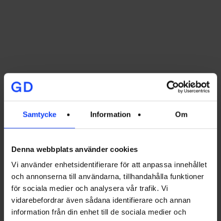
Fem konstnärer tolkade parollen ”tiny but tasty”
och skapade allt från en miniatyrtaco i lera till ett
kök i rörpärlor. Verken auktionerades ut på
Tradera och fick spridning via Alobas, Traderas
och konstnärernas egna kanaler. Kombinationen
av produktlansering, konst och välgörenhet gav
Samtycke
Information
Om
Aloba en unik plattform för att prata om hållbar
matinnovation på ett nytt sätt.
Denna webbplats använder cookies
Vi använder enhetsidentifierare för att anpassa innehållet
och annonserna till användarna, tillhandahålla funktioner
för sociala medier och analysera vår trafik. Vi
vidarebefordrar även sådana identifierare och annan
information från din enhet till de sociala medier och