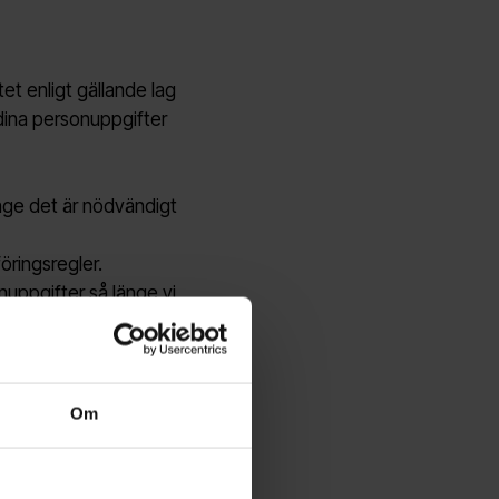
et enligt gällande lag
 dina personuppgifter
nge det är nödvändigt
öringsregler.
nuppgifter så länge vi
år efter avslutad
Om