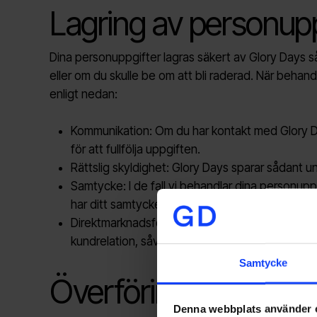
Lagring av personupp
Dina personuppgifter lagras säkert av Glory Days så 
eller om du skulle be om att bli raderad. När behand
enligt nedan:
Kommunikation: Om du har kontakt med Glory Da
för att fullfölja uppgiften.
Rättslig skyldighet: Glory Days sparar sådant u
Samtycke: I de fall vi behandlar dina personupp
har ditt samtycke till det.
Direktmarknadsföring: Vi kan komma att behandla
kundrelation, såvida du inte innan dess avsäge
Samtycke
Överföring av person
Denna webbplats använder 