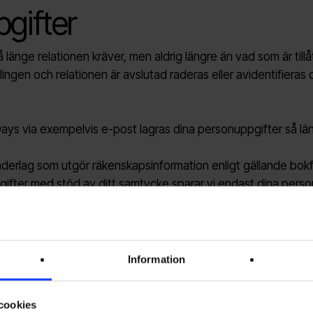
gifter
länge relationen kräver, men aldrig längre än vad som är tillåt
lingen och relationen är avslutad raderas eller avidentifieras
ys via exempelvis e-post lagras dina personuppgifter så lä
nderlag som utgör räkenskapsinformation enligt gällande bokf
gifter med stöd av ditt samtycke sparar vi endast dina perso
 dina personuppgifter för direktmarknadsföring i upp till tre 
r dig sådan direktmarknadsföring.
Information
uppgifter
cookies