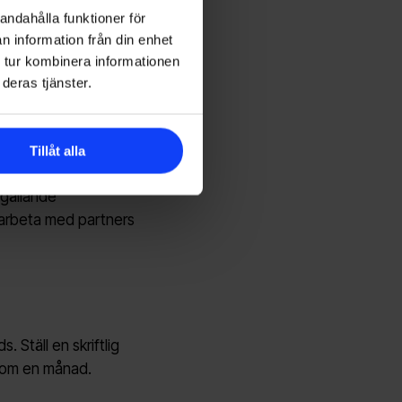
icyn och att alla
andahålla funktioner för
andlas enligt våra
n information från din enhet
 in informationen.
 tur kombinera informationen
deras tjänster.
emot relevanta
Tillåt alla
biträden som är
 gällande
amarbeta med partners
 Ställ en skriftlig
inom en månad.