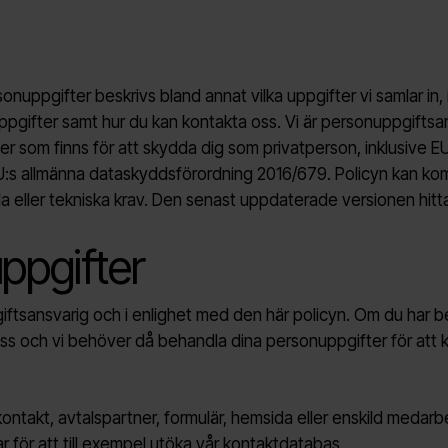
onuppgifter beskrivs bland annat vilka uppgifter vi samlar in, 
 uppgifter samt hur du kan kontakta oss. Vi är personuppgiftsa
ler som finns för att skydda dig som privatperson, inklusive EU
:s allmänna dataskyddsförordning 2016/679. Policyn kan ko
ala eller tekniska krav. Den senast uppdaterade versionen hittar
ppgifter
sansvarig och i enlighet med den här policyn. Om du har best
oss och vi behöver då behandla dina personuppgifter för att 
skontakt, avtalspartner, formulär, hemsida eller enskild medar
r för att till exempel utöka vår kontaktdatabas.