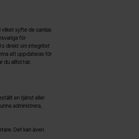
i vilket syfte de samlas
nsvariga för
:s direkt om integritet
mma att uppdateras för
 du alltid här.
ällt en tjänst eller
kunna administrera,
betare. Det kan även