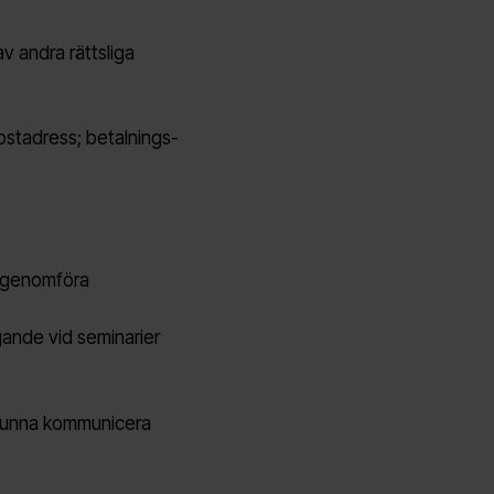
 andra rättsliga
ostadress; betalnings-
tt genomföra
gande vid seminarier
t kunna kommunicera