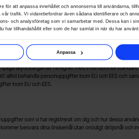
l tredjepart, dock aldrig utan att vi har stöd i integritetspol
e för att anpassa innehållet och annonserna till användarna, tillh
uppgifter delas med Glory Days partners ska uppgifterna beh
vår trafik. Vi vidarebefordrar även sådana identifierare och anna
ndamål som är förenliga med de ändamål för vilka vi har samlat
nnons- och analysföretag som vi samarbetar med. Dessa kan i sin
har tillhandahållit eller som de har samlat in när du har använt 
ory Days ska kunna uppfylla vissa rättsliga skyldigheter gent
Anpassa
 eller EES. Skulle Glory Days använda sig av personuppgifts
 lämpliga skyddsåtgärder i enlighet med internationell standard
er att alltid behandla personuppgifter inom EU och EES och s
ifter inom EU och EES.
nuppgifter som vi har registrerat om dig och hur dessa används.
 Vi kommer besvara dina önskemål utan onödigt dröjsmål och 