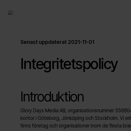
Skip
to
main
content
Senast uppdaterat 2021-11-01
Integritetspolicy
Introduktion
Glory Days Media AB, organisationsnummer
55680
kontor i Göteborg, Jönköping och Stockholm. Vi er
finns företag och organisationer inom de flesta bra