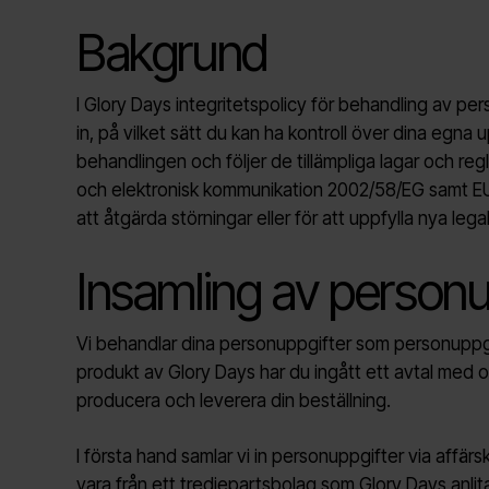
Bakgrund
I Glory Days integritetspolicy för behandling av pers
in, på vilket sätt du kan ha kontroll över dina egna
behandlingen och följer de tillämpliga lagar och reg
och elektronisk kommunikation 2002/58/EG samt EU
att åtgärda störningar eller för att uppfylla nya leg
Insamling av personu
Vi behandlar dina personuppgifter som personuppgift
produkt av Glory Days har du ingått ett avtal med 
producera och leverera din beställning.
I första hand samlar vi in personuppgifter via affär
vara från ett tredjepartsbolag som Glory Days anlita