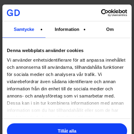
Aloba – A tiny fair art
0
2025-09-05
Samtycke
Information
Om
Skånska byggvaror – Drömmen
0
om uterummet
Denna webbplats använder cookies
2025-09-05
Vi använder enhetsidentifierare för att anpassa innehållet
och annonserna till användarna, tillhandahålla funktioner
för sociala medier och analysera vår trafik. Vi
vidarebefordrar även sådana identifierare och annan
Ford – Årets vinterhjälte
0
information från din enhet till de sociala medier och
2025-09-05
annons- och analysföretag som vi samarbetar med.
Dessa kan i sin tur kombinera informationen med annan
information som du har tillhandahållit eller som de har
Axelent – Säkerhet med fantasi
0
samlat in när du har använt deras tjänster.
2025-09-05
Tillåt alla