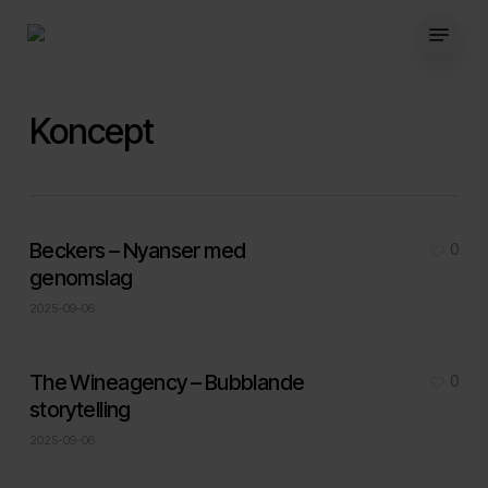
Skip
Menu
to
main
content
Koncept
Beckers – Nyanser med
0
genomslag
2025-09-06
The Wineagency – Bubblande
0
storytelling
2025-09-06