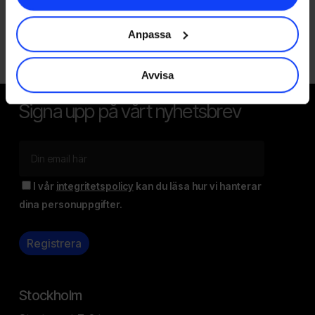
Anpassa
Avvisa
Signa upp på vårt nyhetsbrev
I vår
integritetspolicy
kan du läsa hur vi hanterar
dina personuppgifter.
Stockholm