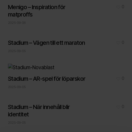
Menigo – Inspiration för
0
matproffs
2025-09-06
Stadium – Vägen till ett maraton
0
2025-09-05
Stadium – AR-spel för löparskor
0
2025-09-05
Stadium – När innehåll blir
0
identitet
2025-09-05