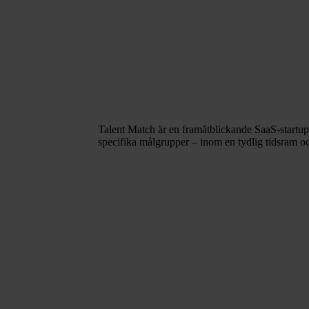
Talent Match är en framåtblickande SaaS-startu
specifika målgrupper – inom en tydlig tidsram o