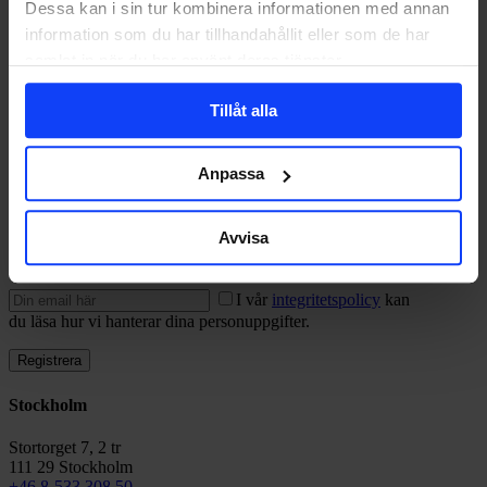
Dessa kan i sin tur kombinera informationen med annan
2025-09-05
information som du har tillhandahållit eller som de har
Love
0
samlat in när du har använt deras tjänster.
View Larger
More Details
Tillåt alla
Ford – Årets vinterhjälte
2025-09-05
Anpassa
Love
0
Avvisa
Signa upp på vårt nyhetsbrev
I vår
integritetspolicy
kan
du läsa hur vi hanterar dina personuppgifter.
Stockholm
Stortorget 7, 2 tr
111 29 Stockholm
+46 8-533 308 50