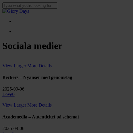
Skip
to
Close
main
Search
content
Menu
Menu
Sociala medier
View Larger
More Details
Beckers – Nyanser med genomslag
2025-09-06
Love
0
View Larger
More Details
Academedia – Autenticitet på schemat
2025-09-06