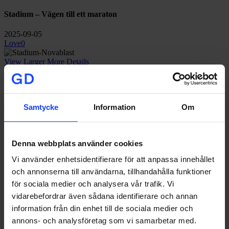
Stadium – Vägen till ett maraton
2025-09-05
Love
0
View Larger
More Details
Stadium – AR-spel för löparskor
2025-09-05
Samtycke
Information
Om
Love
0
View Larger
More Details
Denna webbplats använder cookies
Stadium – När innehåll blir identitet
Vi använder enhetsidentifierare för att anpassa innehållet
2025-09-05
och annonserna till användarna, tillhandahålla funktioner
Love
0
för sociala medier och analysera vår trafik. Vi
vidarebefordrar även sådana identifierare och annan
View Larger
More Details
information från din enhet till de sociala medier och
Skånska byggvaror – Drömmen om uterummet
annons- och analysföretag som vi samarbetar med.