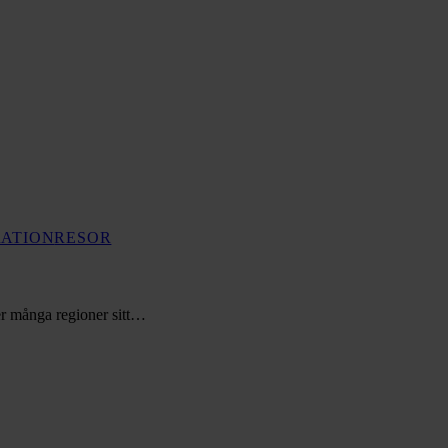
RATION
RESOR
ter många regioner sitt…