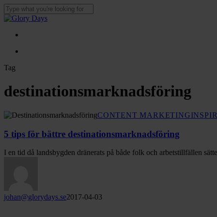
Skip
to
Close
main
Search
content
Menu
Menu
Tag
destinationsmarknadsföring
5
CONTENT MARKETING
INSPI
tips
för
5 tips för bättre destinationsmarknadsföring
bättre
destinationsmarknadsföring
I en tid då landsbygden dränerats på både folk och arbetstillfällen sät
johan@glorydays.se
2017-04-03