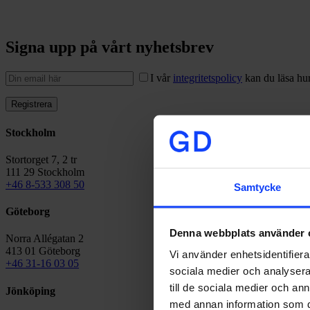
Signa upp på vårt nyhetsbrev
I vår
integritetspolicy
kan du läsa hur
Stockholm
Stortorget 7, 2 tr
111 29 Stockholm
+46 8-533 308 50
Samtycke
Göteborg
Denna webbplats använder 
Norra Allégatan 2
413 01 Göteborg
Vi använder enhetsidentifierar
+46 31-16 03 05
sociala medier och analysera 
till de sociala medier och a
Jönköping
med annan information som du 