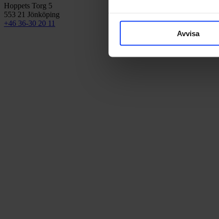
Hoppets Torg 5
553 21 Jönköping
+46 36-30 20 11
Avvisa