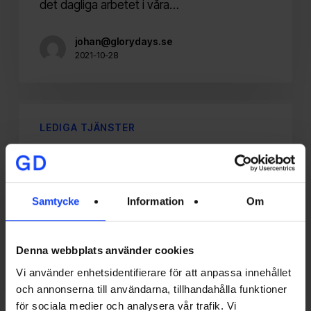
det dagliga arbetet i våra…
johan@glorydays.se
2021-10-28
Video
Editor
LEDIGA TJÄNSTER
sökes
TJÄNSTER I JÖNKÖPING
till
Jönköping
Video Editor sökes till Jönköping
Samtycke
Information
Om
Vi söker dig som är bekväm med att på egen
hand utveckla idéer, sköta både…
Denna webbplats använder cookies
johan@glorydays.se
Vi använder enhetsidentifierare för att anpassa innehållet
2021-09-09
och annonserna till användarna, tillhandahålla funktioner
för sociala medier och analysera vår trafik. Vi