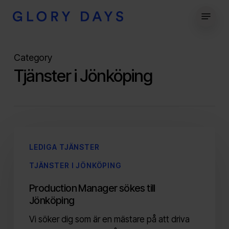
Skip
Menu
to
main
content
Category
Tjänster i Jönköping
Production
Manager
LEDIGA TJÄNSTER
sökes
TJÄNSTER I JÖNKÖPING
till
Jönköping
Production Manager sökes till
Jönköping
Vi söker dig som är en mästare på att driva