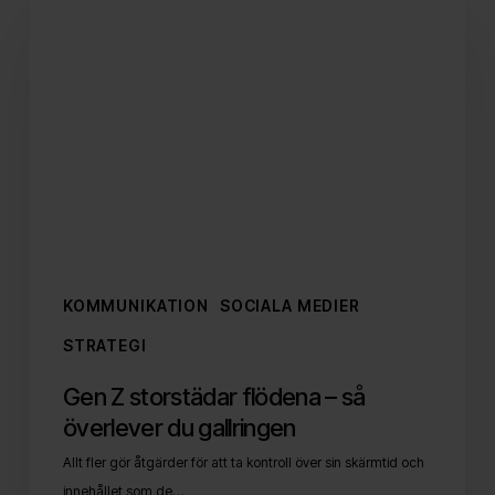
Z
storstädar
flödena
–
så
överlever
du
gallringen
KOMMUNIKATION
SOCIALA MEDIER
STRATEGI
Gen Z storstädar flödena – så
överlever du gallringen
Allt fler gör åtgärder för att ta kontroll över sin skärmtid och
innehållet som de…