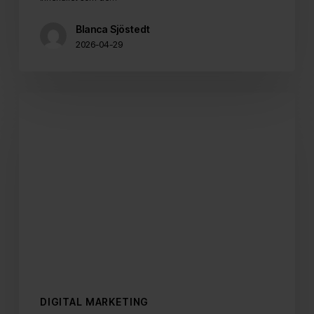
Blanca Sjöstedt
2026-04-29
Organiskt
+
betalt
=
sant
DIGITAL MARKETING