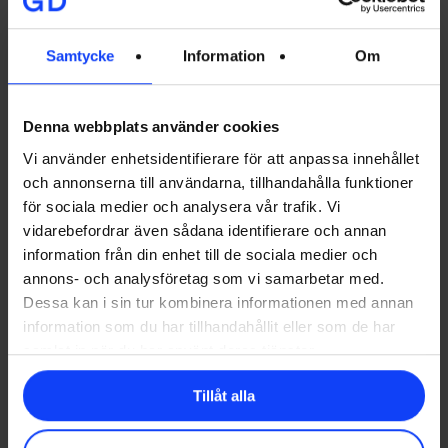
Om vi skulle fråga en forskare så skulle hen nog säga
nej. Men här utgår vi från att det är det eftersom
Samtycke
Information
Om
båda är så pass viktiga inom marknadsföring. Vitt är
den ljusaste ”färgen” och symboliserar renhet,
oskuldsfullhet och integritet. Den fungerar utmärkt
Denna webbplats använder cookies
som en bakgrund, komplement- eller accentfärg och
Vi använder enhetsidentifierare för att anpassa innehållet
kan bidra med en luftig känsla. Det finns 1 000
och annonserna till användarna, tillhandahålla funktioner
nyanser av vitt där varje nyans bidrar med olika
för sociala medier och analysera vår trafik. Vi
känslor i olika sammanhang och kombinationer, se
vidarebefordrar även sådana identifierare och annan
därför till att välja rätt.
information från din enhet till de sociala medier och
annons- och analysföretag som vi samarbetar med.
Dessa kan i sin tur kombinera informationen med annan
Positiva associationer:
Enkelhet, renhet, klarhet.
information som du har tillhandahållit eller som de har
Negativa associationer:
Tomhet, isolering, sterilt.
samlat in när du har använt deras tjänster.
Kända varumärken som använder vitt:
Adidas,
Apple och Sony.
Tillåt alla