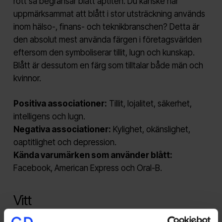
rött så begränsar blått aptiten. Du kanske har
uppmärksammat att blått i stor utsträckning används
inom hälso-, finans- och teknikbranschen? Detta är
den absolut mest använda färgen i företagsvärlden
eftersom den symboliserar tillit, lugn och kunskap.
Blått är dessutom en färg som tilltalar både män och
kvinnor.
Positiva associationer:
Tillit, lojalitet, säkerhet,
intelligens och lugn.
Negativa associationer:
Kylighet, okänslighet,
oaptitlighet och depression.
Kända varumärken som använder blått:
Facebook, American Express och Oral-B.
Vitt
Om vitt och svart är färger eller inte är
en het potatis
.