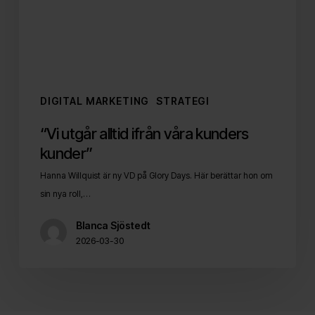
kunder”
DIGITAL MARKETING
STRATEGI
“Vi utgår alltid ifrån våra kunders
kunder”
Hanna Willquist är ny VD på Glory Days. Här berättar hon om
sin nya roll,…
Blanca Sjöstedt
2026-03-30