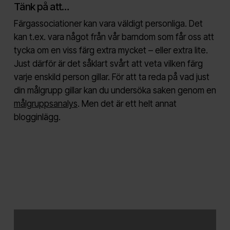
Tänk på att…
Färgassociationer kan vara väldigt personliga. Det
kan t.ex. vara något från vår barndom som får oss att
tycka om en viss färg extra mycket – eller extra lite.
Just därför är det såklart svårt att veta vilken färg
varje enskild person gillar. För att ta reda på vad just
din målgrupp gillar kan du undersöka saken genom en
målgruppsanalys
. Men det är ett helt annat
blogginlägg.