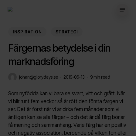
Skip
Menu
to
main
content
INSPIRATION
STRATEGI
Färgernas betydelse i din
marknadsföring
johan@glorydays.se
2019-06-13
9 min read
Som nyfödda kan vi bara se svart, vitt och grått. När
vi blir runt fem veckor så är rött den första färgen vi
ser. Det är först när vi är cirka fem månader som vi
äntligen kan se alla färger – och det är då färg börjar
få mening och sammanhang. Varje färg har en positiv
och negativ association, beroende på vilken ton eller