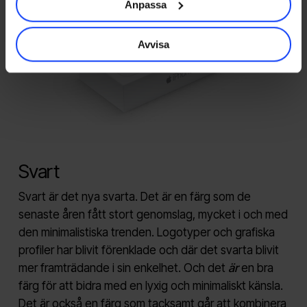
Anpassa
Avvisa
Svart
Svart är det nya svarta. Det är en färg som de
senaste åren fått stort genomslag, mycket i och med
den minimalistiska trenden. Logotyper och grafiska
profiler har blivit förenklade och där det svarta blivit
mer framträdande i sin enkelhet. Och det
är
en bra
färg för att bidra med en lyxig och minimaliskt känsla.
Det är också en färg som tacksamt går att kombinera