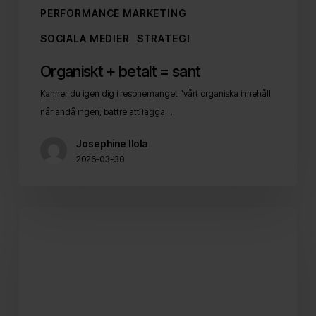
PERFORMANCE MARKETING
SOCIALA MEDIER
STRATEGI
Organiskt + betalt = sant
Känner du igen dig i resonemanget ”vårt organiska innehåll
når ändå ingen, bättre att lägga…
Josephine Ilola
2026-03-30
“Vi
utgår
alltid
ifrån
våra
kunders