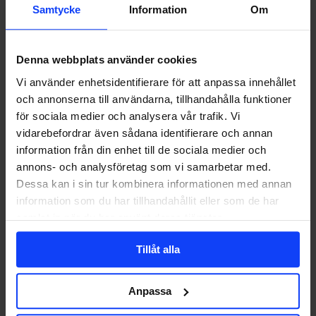
Samtycke
Information
Om
Denna webbplats använder cookies
Här
AI
DIGITAL MARKETING
är
Vi använder enhetsidentifierare för att anpassa innehållet
2026
Här är 2026 mest avgörande trender inom digital
och annonserna till användarna, tillhandahålla funktioner
mest
marknadsföring – hittills
för sociala medier och analysera vår trafik. Vi
avgörande
trender
vidarebefordrar även sådana identifierare och annan
Halva 2026 har gått, och om de senaste åren mest handlade om att
inom
information från din enhet till de sociala medier och
testa AI…
digital
annons- och analysföretag som vi samarbetar med.
marknadsföring
–
Dessa kan i sin tur kombinera informationen med annan
hittills
information som du har tillhandahållit eller som de har
Emma Andersdotter
2026-07-01
samlat in när du har använt deras tjänster.
Tillåt alla
Anpassa