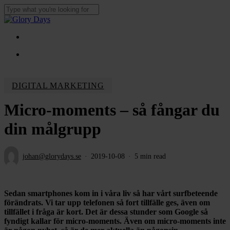
Skip
to
Close
main
Search
content
Menu
Menu
DIGITAL MARKETING
Micro-moments – så fångar du
din målgrupp
johan@glorydays.se
2019-10-08
5 min read
Sedan smartphones kom in i våra liv så har vårt surfbeteende
förändrats. Vi tar upp telefonen så fort tillfälle ges, även om
tillfället i fråga är kort. Det är dessa stunder som Google så
fyndigt kallar för micro-moments. Även om micro-moments inte