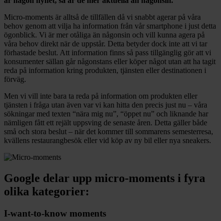
är någon nyhet, så är de mer aktuella än någonsin.
Micro-moments är alltså de tillfällen då vi snabbt agerar på våra
behov genom att vilja ha information från vår smartphone i just detta
ögonblick. Vi är mer otåliga än någonsin och vill kunna agera på
våra behov direkt när de uppstår. Detta betyder dock inte att vi tar
förhastade beslut. Att information finns så pass tillgänglig gör att vi
konsumenter sällan går någonstans eller köper något utan att ha tagit
reda på information kring produkten, tjänsten eller destinationen i
förväg.
Men vi vill inte bara ta reda på information om produkten eller
tjänsten i fråga utan även var vi kan hitta den precis just nu – våra
sökningar med texten “nära mig nu”, “öppet nu” och liknande har
nämligen fått ett rejält uppsving de senaste åren. Detta gäller både
små och stora beslut – när det kommer till sommarens semesterresa,
kvällens restaurangbesök eller vid köp av ny bil eller nya sneakers.
Google delar upp micro-moments i fyra
olika kategorier:
I-want-to-know moments