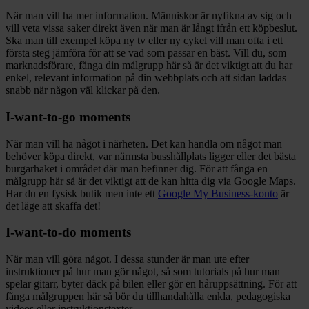
När man vill ha mer information. Människor är nyfikna av sig och
vill veta vissa saker direkt även när man är långt ifrån ett köpbeslut.
Ska man till exempel köpa ny tv eller ny cykel vill man ofta i ett
första steg jämföra för att se vad som passar en bäst. Vill du, som
marknadsförare, fånga din målgrupp här så är det viktigt att du har
enkel, relevant information på din webbplats och att sidan laddas
snabb när någon väl klickar på den.
I-want-to-go moments
När man vill ha något i närheten. Det kan handla om något man
behöver köpa direkt, var närmsta busshållplats ligger eller det bästa
burgarhaket i området där man befinner dig. För att fånga en
målgrupp här så är det viktigt att de kan hitta dig via Google Maps.
Har du en fysisk butik men inte ett
Google My Business-konto
är
det läge att skaffa det!
I-want-to-do moments
När man vill göra något. I dessa stunder är man ute efter
instruktioner på hur man gör något, så som tutorials på hur man
spelar gitarr, byter däck på bilen eller gör en håruppsättning. För att
fånga målgruppen här så bör du tillhandahålla enkla, pedagogiska
videos eller instruktionstexter.