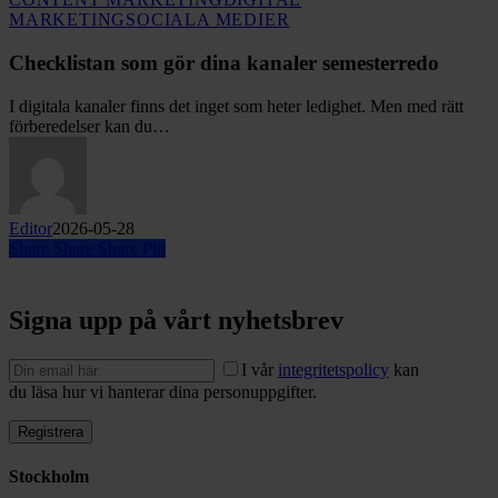
Checklistan
MARKETING
SOCIALA MEDIER
som
gör
Checklistan som gör dina kanaler semesterredo
dina
kanaler
I digitala kanaler finns det inget som heter ledighet. Men med rätt
semesterredo
förberedelser kan du…
Editor
2026-05-28
Share
Share
Share
Pin
Signa upp på vårt nyhetsbrev
I vår
integritetspolicy
kan
du läsa hur vi hanterar dina personuppgifter.
Stockholm