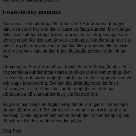
I-want-to-buy moments
När man är redo att köpa. Nu bränns det! Här är konverteringen
nära, och det är här som det är lättast att fånga kunden. Det viktiga i
detta skede att ha tydliga priser, information och köpknappar som
gör det enkelt för den som är redo att shoppa. Kunder idag bryr sig
inte så mycket om vem som tillhandahåller produkten eller tjänsten
de är ute efter – bara att den finns tillgänglig precis när de vill ha
den.
Utmaningen för dig som vill marknadsföra ditt företag är att se till så
att potentiella kunder hittar svaren de söker så fort som möjligt. Det
är då det kan finnas en möjlighet att fånga kundens uppmärksamhet
och skapa konvertering. Det kan låta krångligt men det fina i
kråksången är att det finns helt andra möjligheter att skapa
erbjudanden till sina kunder idag jämfört med förr.
Idag kan man skapa ett digitalt erbjudande som gäller i bara några
timmar, jämfört med förr när man var tvungen att trycka upp sina
budskap. Detta utgör en helt annan flexibilitet och en kampanj kan
till och med ändras under tiden den pågår.
Next Post