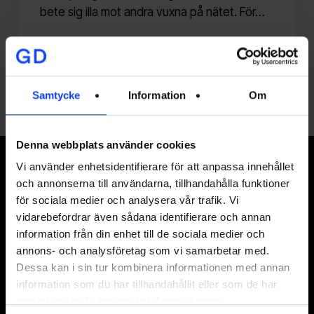
bete sig illa mot andra vuxna på nätet. För…
johan@glorydays.se
2017-05-17
Samtycke
Information
Om
Denna webbplats använder cookies
Signa upp på vårt nyhetsbrev
Vi använder enhetsidentifierare för att anpassa innehållet
och annonserna till användarna, tillhandahålla funktioner
för sociala medier och analysera vår trafik. Vi
vidarebefordrar även sådana identifierare och annan
information från din enhet till de sociala medier och
I vår
integritetspolicy
kan du läsa hur vi hanterar
annons- och analysföretag som vi samarbetar med.
dina personuppgifter.
Dessa kan i sin tur kombinera informationen med annan
information som du har tillhandahållit eller som de har
samlat in när du har använt deras tjänster.