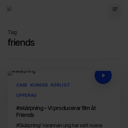
Skip
Menu
to
main
content
Tag
friends
CASE
KUNDER
RÖRLIGT
UPPDRAG
#skärpning – Vi producerar film åt
Friends
#Skärpning! Varannan ung har sett vuxna