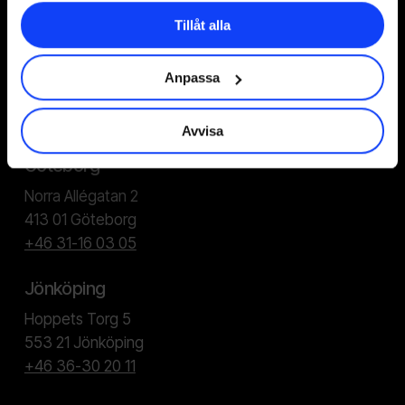
Tillåt alla
Stockholm
Stortorget 7, 2 tr
Anpassa
111 29 Stockholm
+46 8-533 308 50
Avvisa
Göteborg
Norra Allégatan 2
413 01 Göteborg
+46 31-16 03 05
Jönköping
Hoppets Torg 5
553 21 Jönköping
+46 36-30 20 11