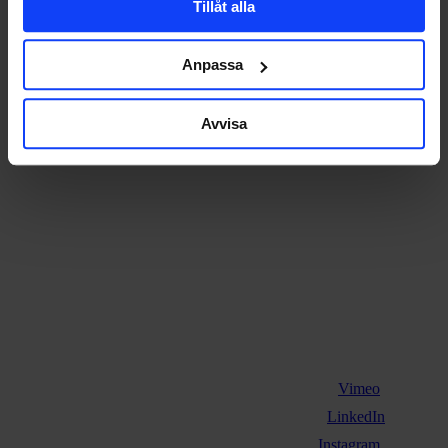
Hoppets Torg 5
Tillåt alla
553 21 Jönköping
+46 36-30 20 11
Anpassa
Avvisa
Vimeo
LinkedIn
Instagram