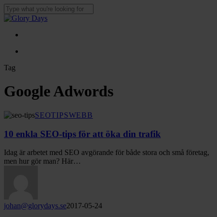
Skip
to
Close
main
Search
content
Menu
Menu
Tag
Google Adwords
10
SEO
TIPS
WEBB
enkla
SEO-
10 enkla SEO-tips för att öka din trafik
tips
för
Idag är arbetet med SEO avgörande för både stora och små företag,
att
men hur gör man? Här…
öka
din
trafik
johan@glorydays.se
2017-05-24