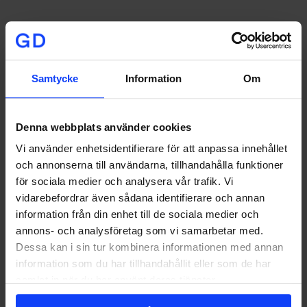
Signa upp på vårt nyhetsbrev
I vår
integritetspolicy
kan
du läsa hur vi hanterar dina personuppgifter.
Samtycke
Information
Om
Stockholm
Denna webbplats använder cookies
Vi använder enhetsidentifierare för att anpassa innehållet
Stortorget 7, 2 tr
111 29 Stockholm
och annonserna till användarna, tillhandahålla funktioner
+46 8-533 308 50
för sociala medier och analysera vår trafik. Vi
vidarebefordrar även sådana identifierare och annan
Göteborg
information från din enhet till de sociala medier och
Norra Allégatan 2
annons- och analysföretag som vi samarbetar med.
413 01 Göteborg
Dessa kan i sin tur kombinera informationen med annan
+46 31-16 03 05
information som du har tillhandahållit eller som de har
samlat in när du har använt deras tjänster.
Jönköping