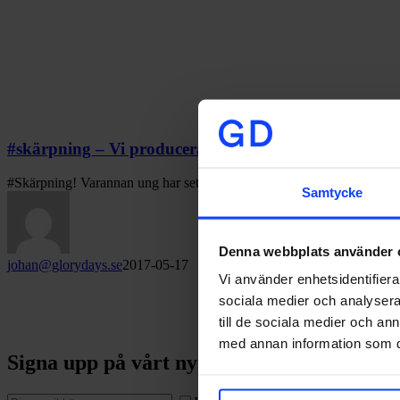
#skärpning – Vi producerar film åt Friends
#Skärpning! Varannan ung har sett vuxna bete sig illa mot andra vux
Samtycke
Denna webbplats använder 
johan@glorydays.se
2017-05-17
Vi använder enhetsidentifierar
sociala medier och analysera 
till de sociala medier och a
med annan information som du 
Signa upp på vårt nyhetsbrev