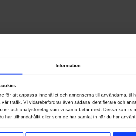
CASE
KUNDER
RÖRLIGT
na på nätet. För…
Information
cookies
e för att anpassa innehållet och annonserna till användarna, tillh
vår trafik. Vi vidarebefordrar även sådana identifierare och anna
nnons- och analysföretag som vi samarbetar med. Dessa kan i sin
har tillhandahållit eller som de har samlat in när du har använt 