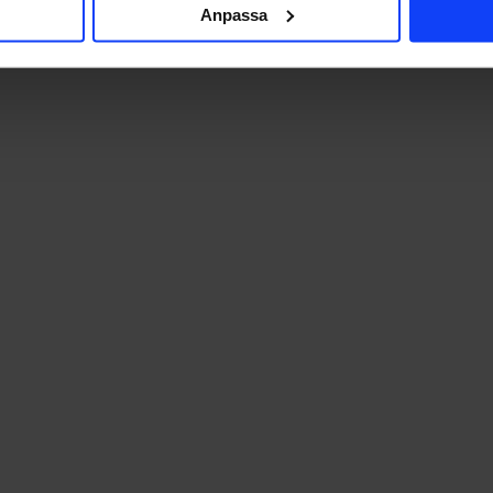
 vi hanterar dina personuppgifter.
Anpassa