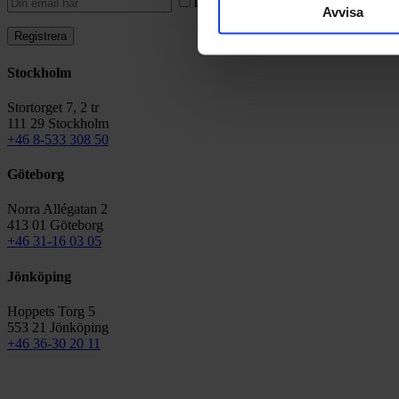
I vår
integritetspolicy
kan du läsa hur
Avvisa
Stockholm
Stortorget 7, 2 tr
111 29 Stockholm
+46 8-533 308 50
Göteborg
Norra Allégatan 2
413 01 Göteborg
+46 31-16 03 05
Jönköping
Hoppets Torg 5
553 21 Jönköping
+46 36-30 20 11