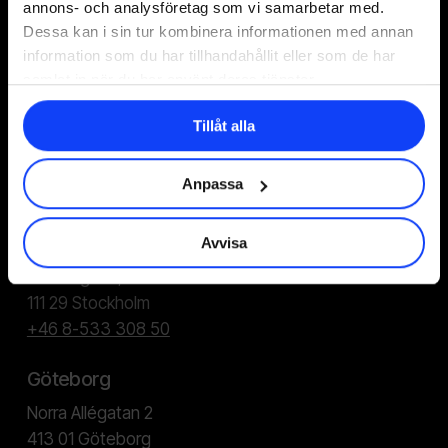
annons- och analysföretag som vi samarbetar med.
Dessa kan i sin tur kombinera informationen med annan
information som du har tillhandahållit eller som de har
samlat in när du har använt deras tjänster.
I vår
integritetspolicy
kan du läsa hur vi hanterar
dina personuppgifter.
Tillåt alla
Anpassa
Stockholm
Avvisa
Stortorget 7, 2 tr
111 29 Stockholm
+46 8-533 308 50
Göteborg
Norra Allégatan 2
413 01 Göteborg