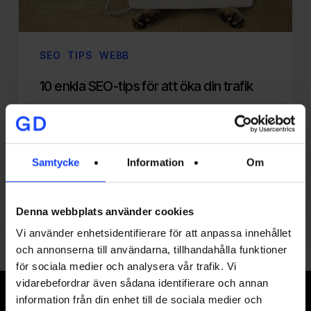
trafik
SEO
TIPS
WEBB
10 enkla SEO-tips för att öka din trafik
Idag är arbetet med SEO avgörande för
både stora och små företag, men hur gör
man? Här…
Samtycke
Information
Om
johan@glorydays.se
2017-05-24
Denna webbplats använder cookies
Vi använder enhetsidentifierare för att anpassa innehållet
och annonserna till användarna, tillhandahålla funktioner
för sociala medier och analysera vår trafik. Vi
vidarebefordrar även sådana identifierare och annan
Signa upp på vårt nyhetsbrev
information från din enhet till de sociala medier och