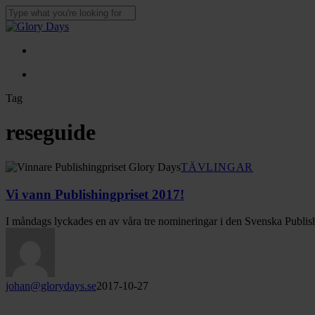
Skip
to
Close
main
Search
content
Menu
Menu
Tag
reseguide
Vi
TÄVLINGAR
vann
Publishingpriset
Vi vann Publishingpriset 2017!
2017!
I måndags lyckades en av våra tre nomineringar i den Svenska Publis
johan@glorydays.se
2017-10-27