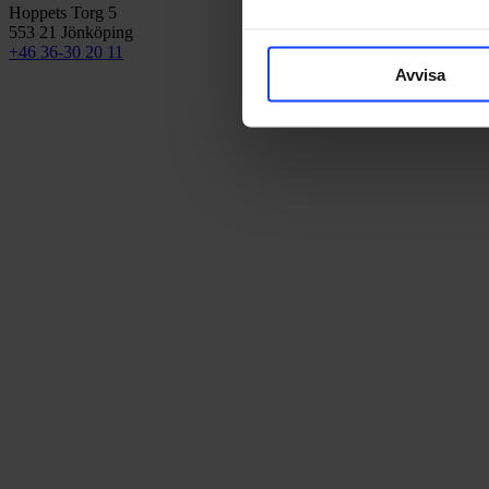
Hoppets Torg 5
553 21 Jönköping
+46 36-30 20 11
Avvisa