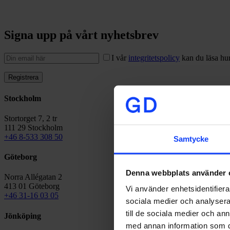
Signa upp på vårt nyhetsbrev
I vår
integritetspolicy
kan du läsa hur
Stockholm
Stortorget 7, 2 tr
111 29 Stockholm
+46 8-533 308 50
Samtycke
Göteborg
Denna webbplats använder 
Norra Allégatan 2
413 01 Göteborg
Vi använder enhetsidentifierar
+46 31-16 03 05
sociala medier och analysera 
till de sociala medier och a
Jönköping
med annan information som du 