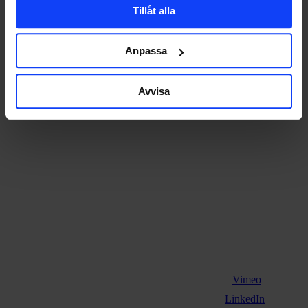
Tillåt alla
Hoppets Torg 5
553 21 Jönköping
+46 36-30 20 11
Anpassa
Avvisa
Vimeo
LinkedIn