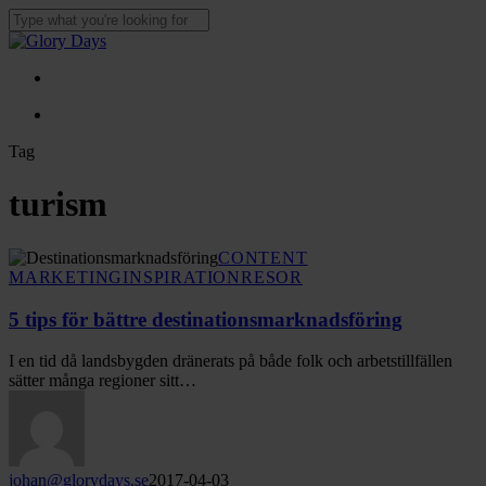
Skip
to
Close
main
Search
content
Menu
Menu
Tag
turism
5
CONTENT
tips
MARKETING
INSPIRATION
RESOR
för
bättre
5 tips för bättre destinationsmarknadsföring
destinationsmarknadsföring
I en tid då landsbygden dränerats på både folk och arbetstillfällen
sätter många regioner sitt…
johan@glorydays.se
2017-04-03