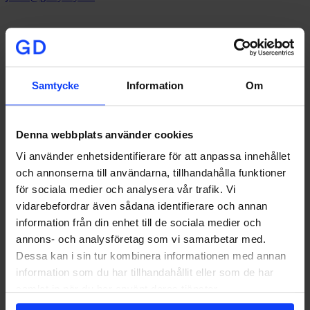
Signa upp på vårt nyhetsbrev
I vår
integritetspolicy
kan
Samtycke
Information
Om
du läsa hur vi hanterar dina personuppgifter.
Denna webbplats använder cookies
Stockholm
Vi använder enhetsidentifierare för att anpassa innehållet
Stortorget 7, 2 tr
och annonserna till användarna, tillhandahålla funktioner
111 29 Stockholm
för sociala medier och analysera vår trafik. Vi
+46 8-533 308 50
vidarebefordrar även sådana identifierare och annan
Göteborg
information från din enhet till de sociala medier och
annons- och analysföretag som vi samarbetar med.
Norra Allégatan 2
Dessa kan i sin tur kombinera informationen med annan
413 01 Göteborg
+46 31-16 03 05
information som du har tillhandahållit eller som de har
samlat in när du har använt deras tjänster.
Jönköping