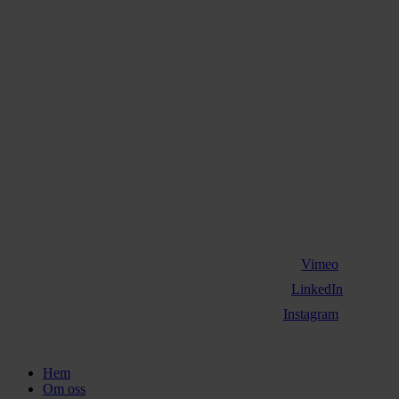
Vimeo
LinkedIn
Instagram
Close
Hem
Menu
Om oss