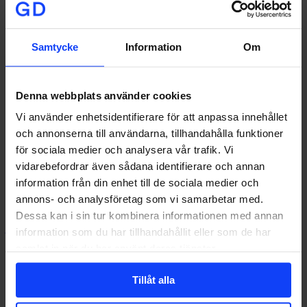
Samtycke
Information
Om
Denna webbplats använder cookies
KUNDER
RÖRLIGT
Vi använder enhetsidentifierare för att anpassa innehållet
Wallstreet – Konstant närvaro
och annonserna till användarna, tillhandahålla funktioner
för sociala medier och analysera vår trafik. Vi
Wallstreet har länge varit en kund hos oss på Glory Days. Vi
hjälper dem med deras kommunikation i…
vidarebefordrar även sådana identifierare och annan
information från din enhet till de sociala medier och
annons- och analysföretag som vi samarbetar med.
Dessa kan i sin tur kombinera informationen med annan
johan@glorydays.se
2016-09-13
information som du har tillhandahållit eller som de har
samlat in när du har använt deras tjänster.
Signa upp på vårt nyhetsbrev
Tillåt alla
I vår
integritetspolicy
kan