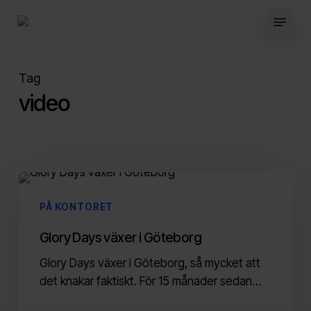
Skip
Menu
to
main
content
Tag
video
Glory
Days
PÅ KONTORET
växer
i
Glory Days växer i Göteborg
Göteborg
Glory Days växer i Göteborg, så mycket att
det knakar faktiskt. För 15 månader sedan…