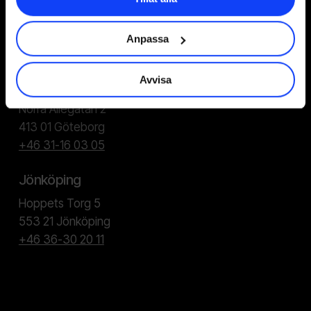
Stortorget 7, 2 tr
111 29 Stockholm
Anpassa
+46 8-533 308 50
Avvisa
Göteborg
Norra Allégatan 2
413 01 Göteborg
+46 31-16 03 05
Jönköping
Hoppets Torg 5
553 21 Jönköping
+46 36-30 20 11