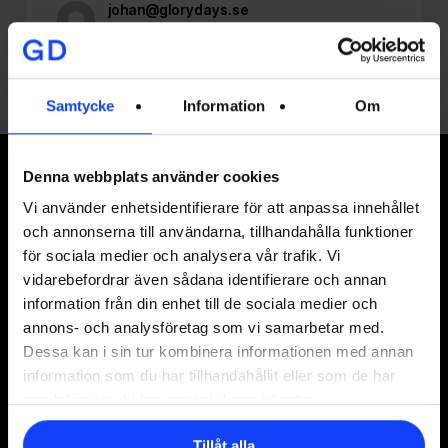
johan@glorydays.se
2017-11-17
Samtycke
Information
Om
Signa upp på vårt nyhetsbrev
Denna webbplats använder cookies
Vi använder enhetsidentifierare för att anpassa innehållet
och annonserna till användarna, tillhandahålla funktioner
för sociala medier och analysera vår trafik. Vi
I vår
integritetspolicy
kan du läsa hur vi hanterar
vidarebefordrar även sådana identifierare och annan
information från din enhet till de sociala medier och
dina personuppgifter.
annons- och analysföretag som vi samarbetar med.
Dessa kan i sin tur kombinera informationen med annan
information som du har tillhandahållit eller som de har
samlat in när du har använt deras tjänster.
Stockholm
Tillåt alla