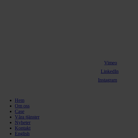
Vimeo
LinkedIn
Instagram
Close
Hem
Menu
Om oss
Case
Våra tjänster
Nyheter
Kontakt
English