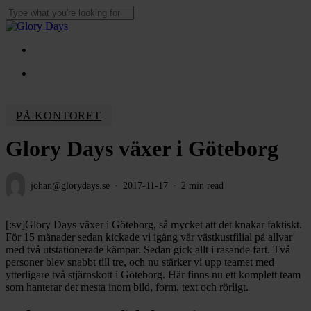
Skip
to
Close
main
Search
content
Menu
Menu
PÅ KONTORET
Glory Days växer i Göteborg
johan@glorydays.se
2017-11-17
2 min read
[:sv]Glory Days växer i Göteborg, så mycket att det knakar faktiskt.
För 15 månader sedan kickade vi igång vår västkustfilial på allvar
med två utstationerade kämpar. Sedan gick allt i rasande fart. Två
personer blev snabbt till tre, och nu stärker vi upp teamet med
ytterligare två stjärnskott i Göteborg. Här finns nu ett komplett team
som hanterar det mesta inom bild, form, text och rörligt.