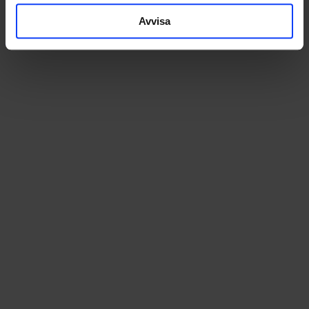
Avvisa
johan@glorydays.se
2022-04-20