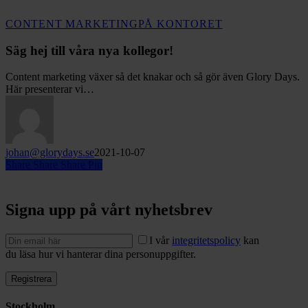
Säg
CONTENT MARKETING
PÅ KONTORET
hej
till
Säg hej till våra nya kollegor!
våra
nya
Content marketing växer så det knakar och så gör även Glory Days.
kollegor!
Här presenterar vi…
johan@glorydays.se
2021-10-07
Share
Share
Share
Pin
Signa upp på vårt nyhetsbrev
I vår
integritetspolicy
kan
du läsa hur vi hanterar dina personuppgifter.
Stockholm