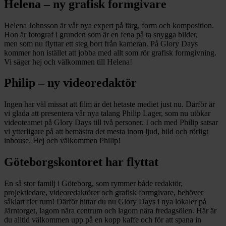
Helena – ny grafisk formgivare
Helena Johnsson är vår nya expert på färg, form och komposition.
Hon är fotograf i grunden som är en fena på ta snygga bilder,
men som nu flyttar ett steg bort från kameran. På Glory Days
kommer hon istället att jobba med allt som rör grafisk formgivning.
Vi säger hej och välkommen till Helena!
Philip – ny videoredaktör
Ingen har väl missat att film är det hetaste mediet just nu. Därför är
vi glada att presentera vår nya talang Philip Lager, som nu utökar
videoteamet på Glory Days till två personer. I och med Philip satsar
vi ytterligare på att bemästra det mesta inom ljud, bild och rörligt
inhouse. Hej och välkommen Philip!
Göteborgskontoret har flyttat
En så stor familj i Göteborg, som rymmer både redaktör,
projektledare, videoredaktörer och grafisk formgivare, behöver
såklart fler rum! Därför hittar du nu Glory Days i nya lokaler på
Järntorget, lagom nära centrum och lagom nära fredagsölen. Här är
du alltid välkommen upp på en kopp kaffe och för att spana in