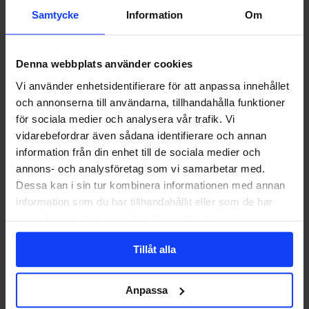
Samtycke
Information
Om
Denna webbplats använder cookies
Vi använder enhetsidentifierare för att anpassa innehållet
och annonserna till användarna, tillhandahålla funktioner
för sociala medier och analysera vår trafik. Vi
vidarebefordrar även sådana identifierare och annan
information från din enhet till de sociala medier och
annons- och analysföretag som vi samarbetar med.
Dessa kan i sin tur kombinera informationen med annan
information som du har tillhandahållit eller som de har
samlat in när du har använt deras tjänster.
Lär
PÅ KONTORET
känna
Glory
Lär känna Glory Days 7 senaste tillskott!
Tillåt alla
Days
7
Tiden går fort när man har roligt! Förutom att vi börjat jobba med
senaste
flera nya…
Anpassa
tillskott!