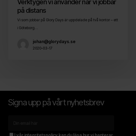
Verktygen vi använder när vi jobbar
på distans
Vi som jobbar på Glory Days är uppdelade på två kontor – ett
i Göteborg…
johan@glorydays.se
2020-03-17
Signa upp på vårt nyhetsbrev
I vår
integritetspolicy
kan du läsa hur vi hanterar