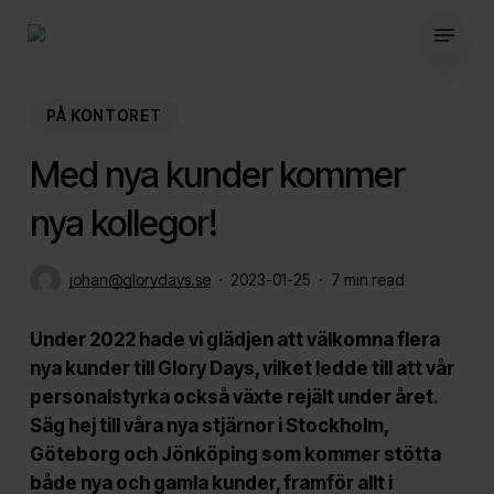
Skip
Menu
to
main
content
PÅ KONTORET
Med nya kunder kommer
nya kollegor!
johan@glorydays.se
2023-01-25
7 min read
Under 2022 hade vi glädjen att välkomna flera
nya kunder till Glory Days, vilket ledde till att vår
personalstyrka också växte rejält under året.
Säg hej till våra nya stjärnor i Stockholm,
Göteborg och Jönköping som kommer stötta
både nya och gamla kunder, framför allt i