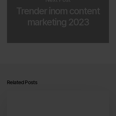
Trender inom content
marketing 2023
Related Posts
Lär
känna
Glory
Days