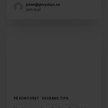
johan@glorydays.se
2021-10-07
Verktygen
vi
använder
när
vi
jobbar
på
distans
PÅ KONTORET
VECKANS TIPS