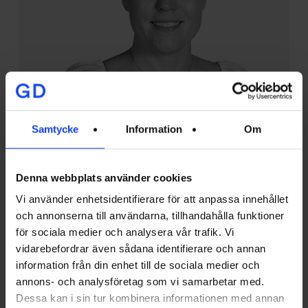
Samtycke
Information
Om
Anna Thelning, Account Director
Denna webbplats använder cookies
Vad tycker du är viktigt för att skapa en bra
Vi använder enhetsidentifierare för att anpassa innehållet
kundrelation?
och annonserna till användarna, tillhandahålla funktioner
– En bra kundrelation bygger på förtroende och tillit,
för sociala medier och analysera vår trafik. Vi
något som förtjänas över tid. Att vi som byrå är en
vidarebefordrar även sådana identifierare och annan
proffsig partner som är lyhörd för kundens behov,
information från din enhet till de sociala medier och
levererar det vi lovar, är proaktiva och hela tiden
annons- och analysföretag som vi samarbetar med.
ifrågasätter och utvärderar det vi gör.
Dessa kan i sin tur kombinera informationen med annan