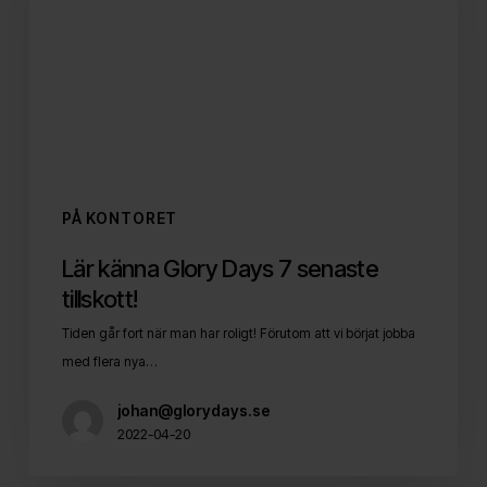
7
senaste
tillskott!
PÅ KONTORET
Lär känna Glory Days 7 senaste
tillskott!
Tiden går fort när man har roligt! Förutom att vi börjat jobba
med flera nya…
johan@glorydays.se
2022-04-20