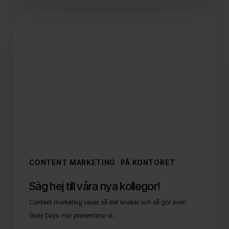
Säg
hej
till
våra
nya
kollegor!
CONTENT MARKETING
PÅ KONTORET
Säg hej till våra nya kollegor!
Content marketing växer så det knakar och så gör även
Glory Days. Här presenterar vi…