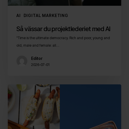
AI
DIGITAL MARKETING
Så vässar du projektlederiet med AI
"Time is the ultimate democracy. Rich and poor, young and
old, male and female: all…
Editor
2026-07-01
Checklistan
som
gör
dina
kanaler
semesterredo