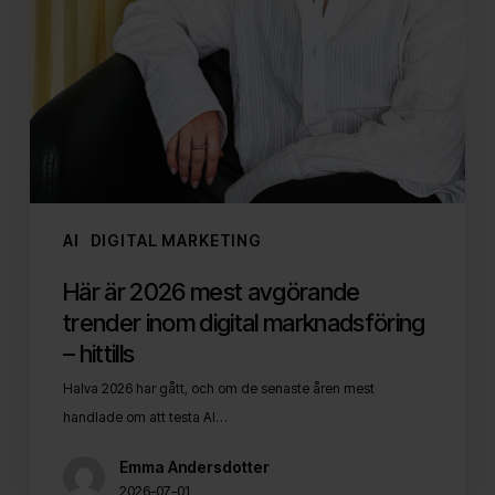
marknadsföring
–
hittills
AI
DIGITAL MARKETING
Här är 2026 mest avgörande
trender inom digital marknadsföring
– hittills
Halva 2026 har gått, och om de senaste åren mest
handlade om att testa AI…
Emma Andersdotter
2026-07-01