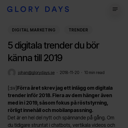
Skip
Menu
to
Close
main
Menu
content
DIGITAL MARKETING
TRENDER
5 digitala trender du bör
känna till 2019
johan@glorydays.se
2018-11-20
10 min read
[:sv]
Förra året skrev jag ett inlägg om digitala
trender inför 2018. Flera av dem hänger även
med in i 2019, såsom fokus på röststyrning,
rörligt innehåll och mobilanpassning.
Det är en hel del nytt och spännande på gång. Om
du tidigare struntat i chatbots, vertikala videos och