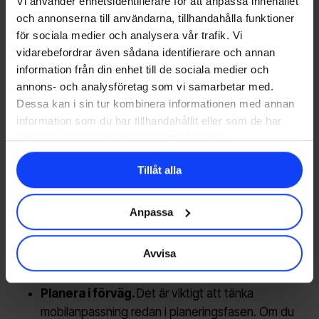
Vi använder enhetsidentifierare för att anpassa innehållet
så är en enkel lösning att göra en eller flera varianter
och annonserna till användarna, tillhandahålla funktioner
av samma video i mobilanpassade format.
för sociala medier och analysera vår trafik. Vi
vidarebefordrar även sådana identifierare och annan
information från din enhet till de sociala medier och
annons- och analysföretag som vi samarbetar med.
Dessa kan i sin tur kombinera informationen med annan
information som du har tillhandahållit eller som de har
samlat in när du har använt deras tjänster.
Tillåt alla
Anpassa
Avvisa
Tips för mobilanpassat videoformat
Planera i förväg.
Det är viktigt att tänka
mobilanpassning redan i planeringsfasen. Om du