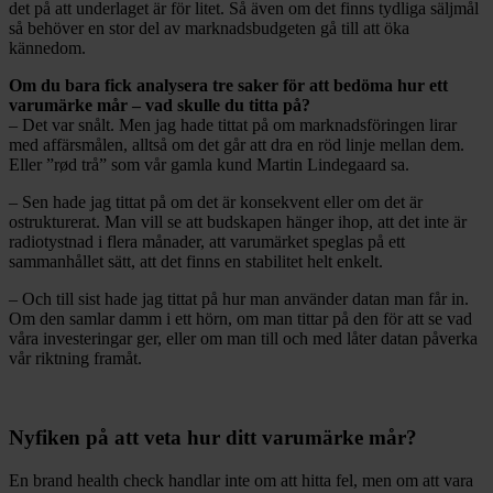
det på att underlaget är för litet. Så även om det finns tydliga säljmål
så behöver en stor del av marknadsbudgeten gå till att öka
kännedom.
Om du bara fick analysera tre saker för att bedöma hur ett
varumärke mår – vad skulle du titta på?
– Det var snålt. Men jag hade tittat på om marknadsföringen lirar
med affärsmålen, alltså om det går att dra en röd linje mellan dem.
Eller ”rød trå” som vår gamla kund Martin Lindegaard sa.
– Sen hade jag tittat på om det är konsekvent eller om det är
ostrukturerat. Man vill se att budskapen hänger ihop, att det inte är
radiotystnad i flera månader, att varumärket speglas på ett
sammanhållet sätt, att det finns en stabilitet helt enkelt.
– Och till sist hade jag tittat på hur man använder datan man får in.
Om den samlar damm i ett hörn, om man tittar på den för att se vad
våra investeringar ger, eller om man till och med låter datan påverka
vår riktning framåt.
Nyfiken på att veta hur ditt varumärke mår?
En brand health check handlar inte om att hitta fel, men om att vara