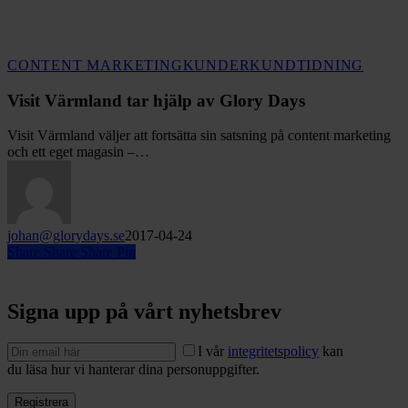
Visit
CONTENT MARKETING
KUNDER
KUNDTIDNING
Värmla
tar
Visit Värmland tar hjälp av Glory Days
hjälp
av
Visit Värmland väljer att fortsätta sin satsning på content marketing
Glory
och ett eget magasin –…
Days
johan@glorydays.se
2017-04-24
Share
Share
Share
Pin
Signa upp på vårt nyhetsbrev
I vår
integritetspolicy
kan
du läsa hur vi hanterar dina personuppgifter.