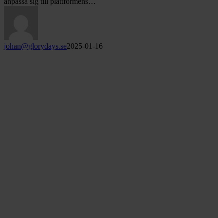
anpassa sig till plattformens…
johan@glorydays.se
2025-01-16