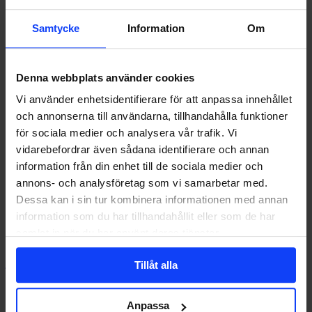
Samtycke
Information
Om
Denna webbplats använder cookies
Vi använder enhetsidentifierare för att anpassa innehållet
och annonserna till användarna, tillhandahålla funktioner
Så
SEO
TRENDER
för sociala medier och analysera vår trafik. Vi
googlade
vidarebefordrar även sådana identifierare och annan
svenskarna
Så googlade svenskarna 2020
information från din enhet till de sociala medier och
2020
annons- och analysföretag som vi samarbetar med.
Att coronavirus toppar listan över årets mest googlade ord är föga
förvånande. Men att Disney…
Dessa kan i sin tur kombinera informationen med annan
information som du har tillhandahållit eller som de har
samlat in när du har använt deras tjänster.
johan@glorydays.se
2020-12-10
Tillåt alla
Anpassa