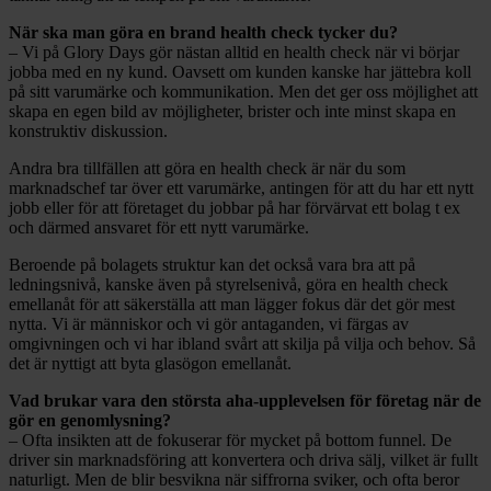
När ska man göra en brand health check tycker du?
– Vi på Glory Days gör nästan alltid en health check när vi börjar
jobba med en ny kund. Oavsett om kunden kanske har jättebra koll
på sitt varumärke och kommunikation. Men det ger oss möjlighet att
skapa en egen bild av möjligheter, brister och inte minst skapa en
konstruktiv diskussion.
Andra bra tillfällen att göra en health check är när du som
marknadschef tar över ett varumärke, antingen för att du har ett nytt
jobb eller för att företaget du jobbar på har förvärvat ett bolag t ex
och därmed ansvaret för ett nytt varumärke.
Beroende på bolagets struktur kan det också vara bra att på
ledningsnivå, kanske även på styrelsenivå, göra en health check
emellanåt för att säkerställa att man lägger fokus där det gör mest
nytta. Vi är människor och vi gör antaganden, vi färgas av
omgivningen och vi har ibland svårt att skilja på vilja och behov. Så
det är nyttigt att byta glasögon emellanåt.
Vad brukar vara den största aha-upplevelsen för företag när de
gör en genomlysning?
– Ofta insikten att de fokuserar för mycket på bottom funnel. De
driver sin marknadsföring att konvertera och driva sälj, vilket är fullt
naturligt. Men de blir besvikna när siffrorna sviker, och ofta beror