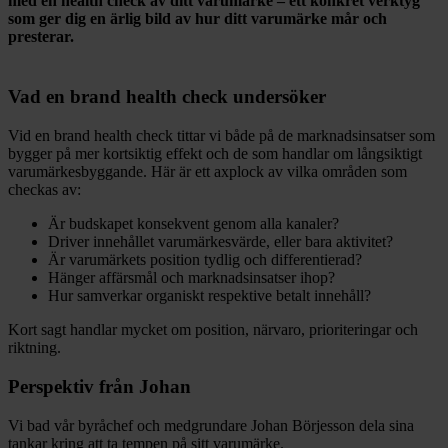
med en health check av ditt varumärke – ett konkret verktyg
som ger dig en ärlig bild av hur ditt varumärke mår och
presterar.
Vad en brand health check undersöker
Vid en brand health check tittar vi både på de marknadsinsatser som
bygger på mer kortsiktig effekt och de som handlar om långsiktigt
varumärkesbyggande. Här är ett axplock av vilka områden som
checkas av:
Är budskapet konsekvent genom alla kanaler?
Driver innehållet varumärkesvärde, eller bara aktivitet?
Är varumärkets position tydlig och differentierad?
Hänger affärsmål och marknadsinsatser ihop?
Hur samverkar organiskt respektive betalt innehåll?
Kort sagt handlar mycket om position, närvaro, prioriteringar och
riktning.
Perspektiv från Johan
Vi bad vår byråchef och medgrundare Johan Börjesson dela sina
tankar kring att ta tempen på sitt varumärke.