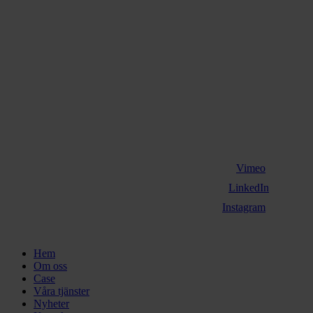
Vimeo
LinkedIn
Instagram
Close
Hem
Menu
Om oss
Case
Våra tjänster
Nyheter