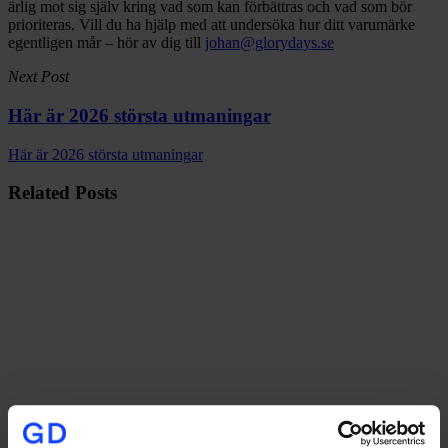
ärlig mot sig själv kring vad som kan förbättras och vad som bör
prioriteras. Vill du ha hjälp med att undersöka hur ditt varumärke
egentligen mår – hör av dig till
johan@glorydays.se
Next Post
Här är 2026 största utmaningar
Här är 2026 största utmaningar
Related Posts