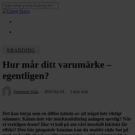
Skip
to
Close
main
Search
content
Menu
Menu
BRANDING
Hur mår ditt varumärke –
egentligen?
Josephine Ilola
2026-02-24
5 min read
Det kan börja som en diffus känsla av att något inte riktigt
stämmer. Känns inte vår marknadsföring aningen spretig? Når
vi verkligen fram? Har vi koll på om vårt innehåll faktiskt får
effekt? Den här gnagande känslan kan du snabbt råda bot på