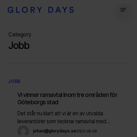
Skip
Menu
to
Close
main
Menu
content
Category
Jobb
Vi
JOBB
vinner
Vi vinner ramavtal inom tre områden för
ramavtal
Göteborgs stad
inom
tre
Det står nu klart att vi är en av utvalda
områden
leverantörer som tecknar ramavtal med…
för
johan@glorydays.se
2023-06-28
Göteborgs