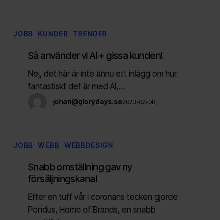
stad
Så
JOBB
KUNDER
TRENDER
använder
Så använder vi AI + gissa kunden!
vi
AI
Nej, det här är inte ännu ett inlägg om hur
+
fantastiskt det är med AI,…
gissa
johan@glorydays.se
2023-02-08
kunden!
Snabb
JOBB
WEBB
WEBBDESIGN
omställning
Snabb omställning gav ny
gav
försäljningskanal
ny
försäljningskanal
Efter en tuff vår i coronans tecken gjorde
Pondus, Home of Brands, en snabb