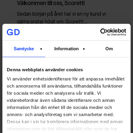
Välkommen till oss, Scorett!
Sedan början på året har vi en ny kund vi
gärna pratar högt om: Scorett!…
johan@glorydays.se
2017-03-15
Samtycke
Information
Om
Stayhard
CASE
CONTENT MARKETING
Magazine
JOBB
KUNDER
KUNDTIDNING
Denna webbplats använder cookies
firar
STAYHARD MAGAZINE
Vi använder enhetsidentifierare för att anpassa innehållet
fem
och annonserna till användarna, tillhandahålla funktioner
år
Stayhard Magazine firar fem år med
för sociala medier och analysera vår trafik. Vi
med
Henrik Lundqvist
vidarebefordrar även sådana identifierare och annan
Henrik
information från din enhet till de sociala medier och
Hösten 2011 kom det första numret av
Lundqvist
annons- och analysföretag som vi samarbetar med.
Stayhard Magazine ut. I och med höstens
Dessa kan i sin tur kombinera informationen med annan
nummer…
information som du har tillhandahållit eller som de har