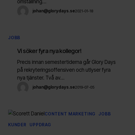
omställning…
johan@glorydays.se
2021-01-18
Vi
JOBB
söker
Vi söker fyra nya kollegor!
fyra
nya
Precis innan semestertiderna går Glory Days
kollegor!
på rekryteringsoffensiven och utlyser fyra
nya tjänster. Två av…
johan@glorydays.se
2019-07-05
CONTENT MARKETING
JOBB
KUNDER
UPPDRAG