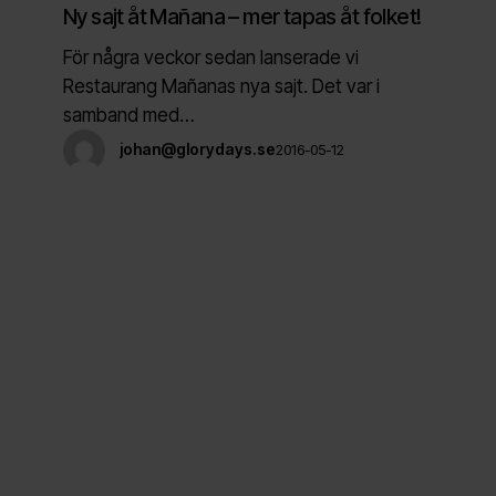
Mañana
Ny sajt åt Mañana – mer tapas åt folket!
–
För några veckor sedan lanserade vi
mer
Restaurang Mañanas nya sajt. Det var i
tapas
samband med…
åt
johan@glorydays.se
2016-05-12
folket!