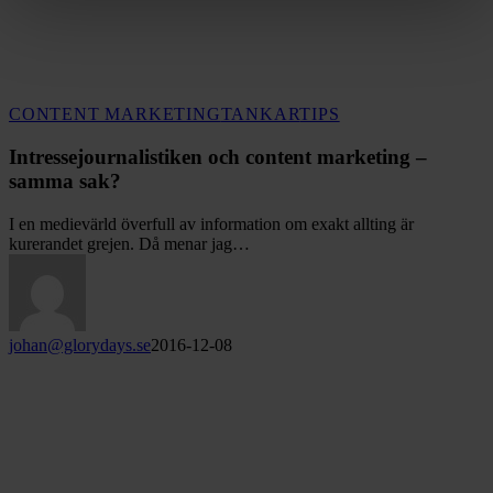
Intressejournalistiken
CONTENT MARKETING
TANKAR
TIPS
och
content
Intressejournalistiken och content marketing –
marketing
samma sak?
–
samma
I en medievärld överfull av information om exakt allting är
sak?
kurerandet grejen. Då menar jag…
johan@glorydays.se
2016-12-08