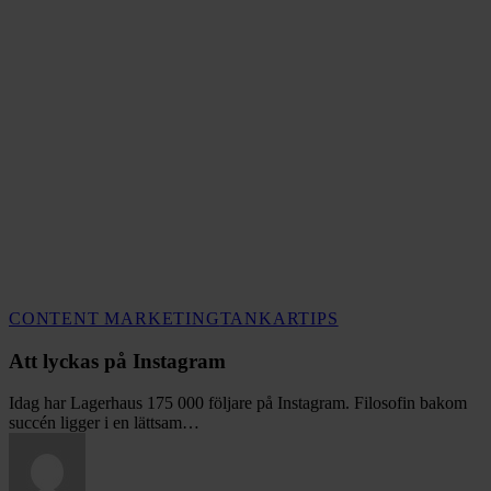
Att
CONTENT MARKETING
TANKAR
TIPS
lyckas
på
Att lyckas på Instagram
Instagram
Idag har Lagerhaus 175 000 följare på Instagram. Filosofin bakom
succén ligger i en lättsam…