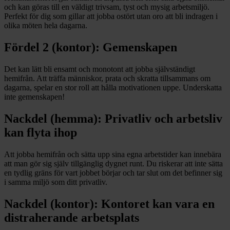
och kan göras till en väldigt trivsam, tyst och mysig arbetsmiljö.
Perfekt för dig som gillar att jobba ostört utan oro att bli indragen i
olika möten hela dagarna.
Fördel 2 (kontor): Gemenskapen
Det kan lätt bli ensamt och monotont att jobba självständigt
hemifrån. Att träffa människor, prata och skratta tillsammans om
dagarna, spelar en stor roll att hålla motivationen uppe. Underskatta
inte gemenskapen!
Nackdel (hemma): Privatliv och arbetsliv
kan flyta ihop
Att jobba hemifrån och sätta upp sina egna arbetstider kan innebära
att man gör sig själv tillgänglig dygnet runt. Du riskerar att inte sätta
en tydlig gräns för vart jobbet börjar och tar slut om det befinner sig
i samma miljö som ditt privatliv.
Nackdel (kontor): Kontoret kan vara en
distraherande arbetsplats