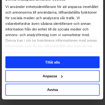
framtida
Att arbeta på en yrkeshögskola, där många utbildningar är riktade
Vi använder enhetsidentifierare för att anpassa innehållet
kompetensbehov
mot en mediebransch i ständig förändring, är minst…
och annonserna till användarna, tillhandahålla funktioner
för sociala medier och analysera vår trafik. Vi
vidarebefordrar även sådana identifierare och annan
information från din enhet till de sociala medier och
johan@glorydays.se
2016-12-15
annons- och analysföretag som vi samarbetar med.
Dessa kan i sin tur kombinera informationen med annan
information som du har tillhandahållit eller som de har
samlat in när du har använt deras tjänster.
Tillåt alla
Anpassa
Avvisa