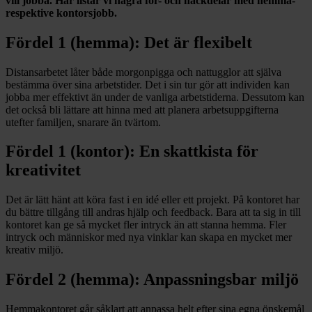
vill jobba. Här listar vi några för- och nackdelar med hemma-
respektive kontorsjobb.
Fördel 1 (hemma): Det är flexibelt
Distansarbetet låter både morgonpigga och nattugglor att själva
bestämma över sina arbetstider. Det i sin tur gör att individen kan
jobba mer effektivt än under de vanliga arbetstiderna. Dessutom kan
det också bli lättare att hinna med att planera arbetsuppgifterna
utefter familjen, snarare än tvärtom.
Fördel 1 (kontor): En skattkista för
kreativitet
Det är lätt hänt att köra fast i en idé eller ett projekt. På kontoret har
du bättre tillgång till andras hjälp och feedback. Bara att ta sig in till
kontoret kan ge så mycket fler intryck än att stanna hemma. Fler
intryck och människor med nya vinklar kan skapa en mycket mer
kreativ miljö.
Fördel 2 (hemma): Anpassningsbar miljö
Hemmakontoret går såklart att anpassa helt efter sina egna önskemål