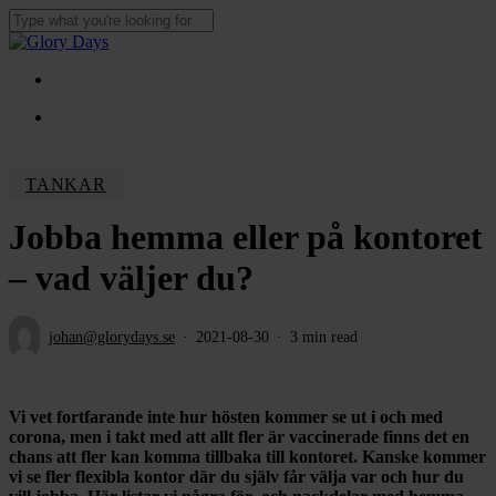
Skip
to
Close
main
Search
content
Menu
Menu
TANKAR
Jobba hemma eller på kontoret
– vad väljer du?
johan@glorydays.se
2021-08-30
3 min read
Vi vet fortfarande inte hur hösten kommer se ut i och med
corona, men i takt med att allt fler är vaccinerade finns det en
chans att fler kan komma tillbaka till kontoret. Kanske kommer
vi se fler flexibla kontor där du själv får välja var och hur du