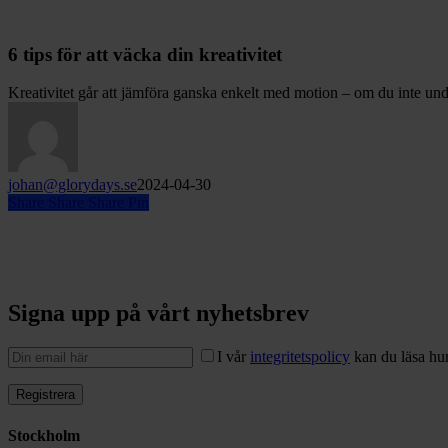
6 tips för att väcka din kreativitet
Kreativitet går att jämföra ganska enkelt med motion – om du inte u
johan@glorydays.se
2024-04-30
Share
Share
Share
Pin
Signa upp på vårt nyhetsbrev
I vår
integritetspolicy
kan du läsa hur
Stockholm