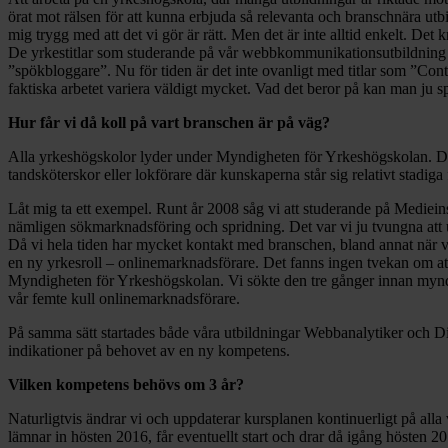
örat mot rälsen för att kunna erbjuda så relevanta och branschnära u
mig trygg med att det vi gör är rätt. Men det är inte alltid enkelt. Det 
De yrkestitlar som studerande på vår webbkommunikationsutbildning har
”spökbloggare”. Nu för tiden är det inte ovanligt med titlar som ”Con
faktiska arbetet variera väldigt mycket. Vad det beror på kan man ju spe
Hur får vi då koll på vart branschen är på väg?
Alla yrkeshögskolor lyder under Myndigheten för Yrkeshögskolan. Det i
tandsköterskor eller lokförare där kunskaperna står sig relativt stadi
Låt mig ta ett exempel. Runt år 2008 såg vi att studerande på Medieins
nämligen sökmarknadsföring och spridning. Det var vi ju tvungna att
Då vi hela tiden har mycket kontakt med branschen, bland annat när vi 
en ny yrkesroll – onlinemarknadsförare. Det fanns ingen tvekan om att 
Myndigheten för Yrkeshögskolan. Vi sökte den tre gånger innan myndi
vår femte kull onlinemarknadsförare.
På samma sätt startades både våra utbildningar Webbanalytiker och Dig
indikationer på behovet av en ny kompetens.
Vilken kompetens behövs om 3 år?
Naturligtvis ändrar vi och uppdaterar kursplanen kontinuerligt på alla
lämnar in hösten 2016, får eventuellt start och drar då igång hösten 2