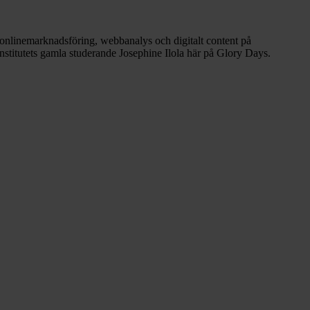
 onlinemarknadsföring, webbanalys och digitalt content på
einstitutets gamla studerande Josephine Ilola här på Glory Days.
Checklistan
som
gör
dina
kanaler
semesterredo