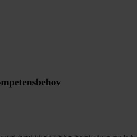
kompetensbehov
n mediebransch i ständig förändring, är minst sagt spännande. Jag har arb