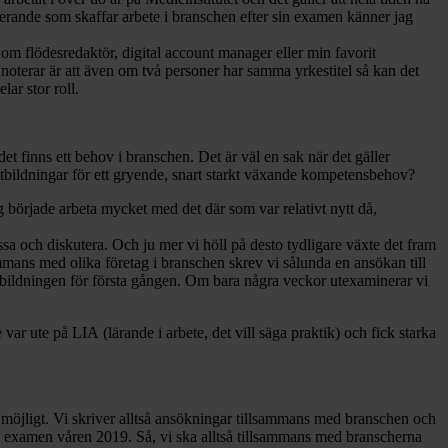
erande som skaffar arbete i branschen efter sin examen känner jag
om flödesredaktör, digital account manager eller min favorit
noterar är att även om två personer har samma yrkestitel så kan det
ar stor roll.
 finns ett behov i branschen. Det är väl en sak när det gäller
 utbildningar för ett gryende, snart starkt växande kompetensbehov?
g började arbeta mycket med det där som var relativt nytt då,
sa och diskutera. Och ju mer vi höll på desto tydligare växte det fram
ammans med olika företag i branschen skrev vi sålunda en ansökan till
bildningen för första gången. Om bara några veckor utexaminerar vi
r ute på LIA (lärande i arbete, det vill säga praktik) och fick starka
om möjligt. Vi skriver alltså ansökningar tillsammans med branschen och
nde examen våren 2019. Så, vi ska alltså tillsammans med branscherna