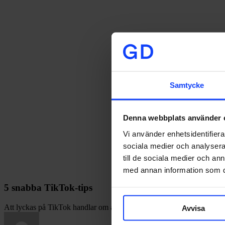
Samtycke
Denna webbplats använder 
Vi använder enhetsidentifierar
sociala medier och analysera 
till de sociala medier och a
med annan information som du 
5 snabba TikTok-tips
Att lyckas på TikTok handlar om att vara äkta, engagerande och anpas
Avvisa