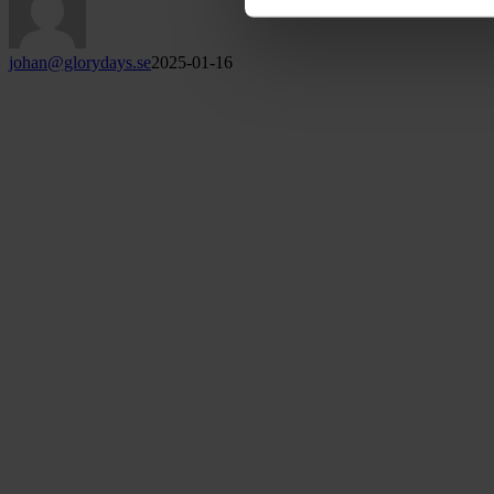
johan@glorydays.se
2025-01-16