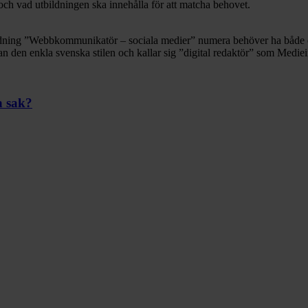
ch vad utbildningen ska innehålla för att matcha behovet.
utbildning ”Webbkommunikatör – sociala medier” numera behöver ha både
r man den enkla svenska stilen och kallar sig ”digital redaktör” som Medi
a sak?