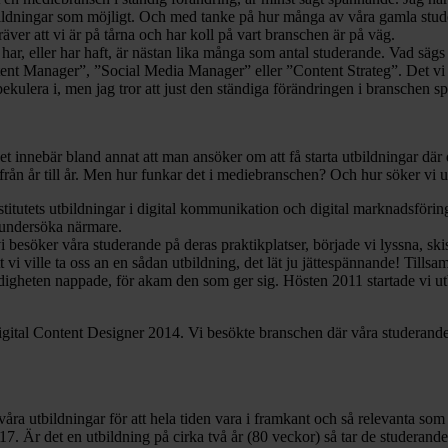
tbildningar som möjligt. Och med tanke på hur många av våra gamla stud
kräver att vi är på tårna och har koll på vart branschen är på väg.
, eller har haft, är nästan lika många som antal studerande. Vad sägs 
tent Manager”, ”Social Media Manager” eller ”Content Strateg”. Det vi 
kulera i, men jag tror att just den ständiga förändringen i branschen spel
nnebär bland annat att man ansöker om att få starta utbildningar där det
ga från år till år. Men hur funkar det i mediebranschen? Och hur söker vi
titutets utbildningar i digital kommunikation och digital marknadsförin
 undersöka närmare.
besöker våra studerande på deras praktikplatser, började vi lyssna, skis
vi ville ta oss an en sådan utbildning, det lät ju jättespännande! Tills
gheten nappade, för akam den som ger sig. Hösten 2011 startade vi ut
ital Content Designer 2014. Vi besökte branschen där våra studerande va
 våra utbildningar för att hela tiden vara i framkant och så relevanta s
017. Är det en utbildning på cirka två år (80 veckor) så tar de studera