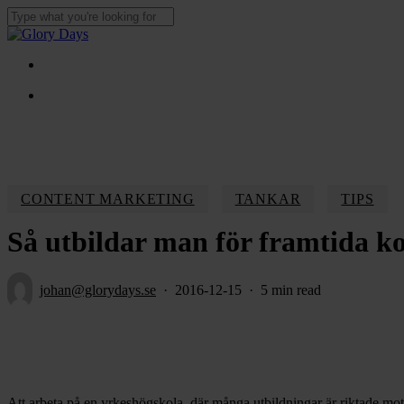
Skip
to
Close
main
Search
content
Menu
Menu
CONTENT MARKETING
TANKAR
TIPS
Så utbildar man för framtida 
johan@glorydays.se
2016-12-15
5 min read
Att arbeta på en yrkeshögskola, där många utbildningar är riktade mot e