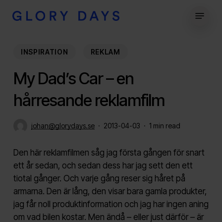
Skip
Menu
to
Close
main
Menu
content
INSPIRATION
REKLAM
My Dad’s Car – en
hårresande reklamfilm
johan@glorydays.se
2013-04-03
1 min read
Den här reklamfilmen såg jag första gången för snart
ett år sedan, och sedan dess har jag sett den ett
tiotal gånger. Och varje gång reser sig håret på
armarna. Den är lång, den visar bara gamla produkter,
jag får noll produktinformation och jag har ingen aning
om vad bilen kostar. Men ändå – eller just därför – är