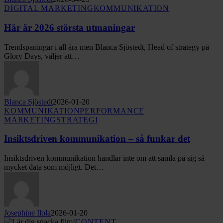
Här
DIGITAL MARKETING
KOMMUNIKATION
är
2026
Här är 2026 största utmaningar
största
utmaningar
Trendspaningar i all ära men Blanca Sjöstedt, Head of strategy på
Glory Days, väljer att…
Blanca Sjöstedt
2026-01-20
Insiktsdriven
KOMMUNIKATION
PERFORMANCE
kommunikation
MARKETING
STRATEGI
–
så
Insiktsdriven kommunikation – så funkar det
funkar
det
Insiktsdriven kommunikation handlar inte om att samla på sig så
mycket data som möjligt. Det…
Josephine Ilola
2026-01-20
Lär
CONTENT