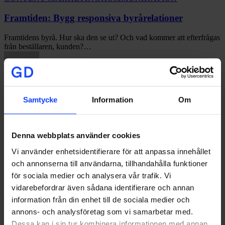
Bygg
responsiva
Framtiden: Bygg responsiva byrårelationer
byrårelationer
Framtidens byrå. Hur ska den se ut? Och vad kommer att efterfrågas
från beställaren, kunden?…
johan@glorydays.se
2020-03-31
Samtycke
Information
Om
Ställ
KOMMUNIKATION
om
(inte
Ställ om (inte in) din marknadsföring
in)
Denna webbplats använder cookies
din
Marknaden och inköpsmönster är alltid i förändring. Det gäller att
marknadsföring
ständigt följa dessa förändringar och…
Vi använder enhetsidentifierare för att anpassa innehållet
och annonserna till användarna, tillhandahålla funktioner
för sociala medier och analysera vår trafik. Vi
vidarebefordrar även sådana identifierare och annan
johan@glorydays.se
2020-03-27
information från din enhet till de sociala medier och
Skriv
annons- och analysföretag som vi samarbetar med.
bättre
KOMMUNIKATION
TIPS
WEBB
texter
Dessa kan i sin tur kombinera informationen med annan