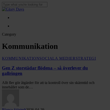
Skip
to
Close
main
Search
content
Menu
Menu
Category
Kommunikation
Gen
KOMMUNIKATION
SOCIALA MEDIER
STRATEGI
Z
storstädar
Gen Z storstädar flödena – så överlever du
flödena
gallringen
–
så
Allt fler gör åtgärder för att ta kontroll över sin skärmtid och
överlever
innehållet som de…
du
gallringen
Blanca Sjöstedt
2026-04-29