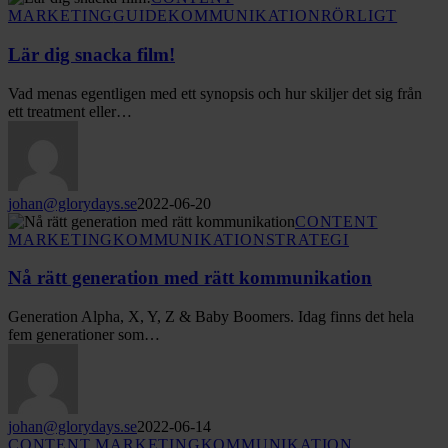
dig
MARKETING
GUIDE
KOMMUNIKATION
RÖRLIGT
snacka
film!
Lär dig snacka film!
Vad menas egentligen med ett synopsis och hur skiljer det sig från
ett treatment eller…
johan@glorydays.se
2022-06-20
Nå
CONTENT
rätt
MARKETING
KOMMUNIKATION
STRATEGI
generation
med
Nå rätt generation med rätt kommunikation
rätt
kommunikation
Generation Alpha, X, Y, Z & Baby Boomers. Idag finns det hela
fem generationer som…
johan@glorydays.se
2022-06-14
Framtiden:
CONTENT MARKETING
KOMMUNIKATION