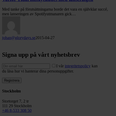
lanseringen
Med tanke på förutsättningarna borde det vara en självklar succé,
men lanseringen av Spotifyutmanaren gick…
johan@glorydays.se
2015-04-27
Signa upp på vårt nyhetsbrev
I vår
integritetspolicy
kan
du läsa hur vi hanterar dina personuppgifter.
Stockholm
Stortorget 7, 2 tr
111 29 Stockholm
+46 8-533 308 50