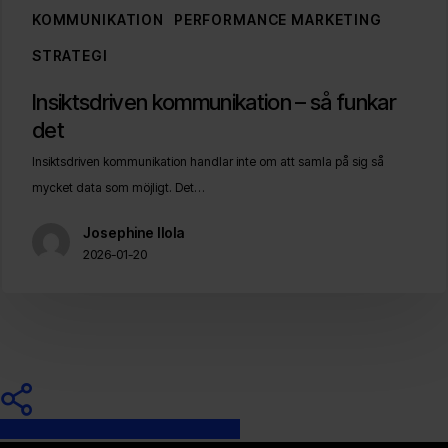
KOMMUNIKATION
PERFORMANCE MARKETING
STRATEGI
Insiktsdriven
Insiktsdriven kommunikation – så funkar
kommunikation
det
–
Insiktsdriven kommunikation handlar inte om att samla på sig så
så
mycket data som möjligt. Det…
funkar
det
Josephine Ilola
2026-01-20
Share
Share
Share
Pin