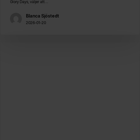
Glory Days, väljer att…
största
utmaningar
Blanca Sjöstedt
2026-01-20