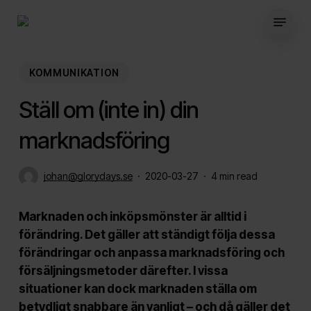
Skip
Menu
to
main
content
KOMMUNIKATION
Ställ om (inte in) din
marknadsföring
johan@glorydays.se
2020-03-27
4 min read
Marknaden och inköpsmönster är alltid i
förändring. Det gäller att ständigt följa dessa
förändringar och anpassa marknadsföring och
försäljningsmetoder därefter. I vissa
situationer kan dock marknaden ställa om
betydligt snabbare än vanligt – och då gäller det