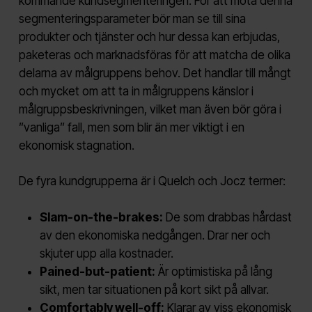
kommande kundsegmenteringen. För att möta denna
segmenteringsparameter bör man se till sina
produkter och tjänster och hur dessa kan erbjudas,
paketeras och marknadsföras för att matcha de olika
delarna av målgruppens behov. Det handlar till mångt
och mycket om att ta in målgruppens känslor i
målgruppsbeskrivningen, vilket man även bör göra i
”vanliga” fall, men som blir än mer viktigt i en
ekonomisk stagnation.
De fyra kundgrupperna är i Quelch och Jocz termer:
Slam-on-the-brakes:
De som drabbas hårdast
av den ekonomiska nedgången. Drar ner och
skjuter upp alla kostnader.
Pained-but-patient:
Är optimistiska på lång
sikt, men tar situationen på kort sikt på allvar.
Comfortably well-off:
Klarar av viss ekonomisk