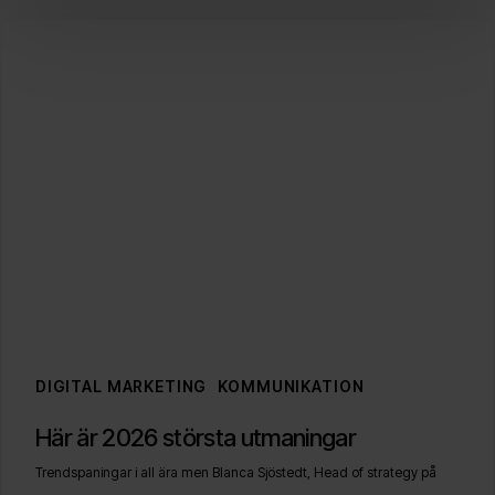
DIGITAL MARKETING
KOMMUNIKATION
Här
Här är 2026 största utmaningar
är
Trendspaningar i all ära men Blanca Sjöstedt, Head of strategy på
2026