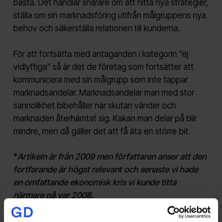
bästa. Det handlar snarare om att hitta nya strategier,
ställa om sin marknadsföring utifrån målgruppens nya
behov och säkerställa relationen till kunderna.
För att fortsätta med antaganden i kategorin ”ej
vidlyftiga” så är det de företag som fortsätter att
kommunicera med sin målgrupp som inte tappar
marknadsandelar. Marknadsandelar man med stor
sannolikhet bibehåller när skutan vänder och
marknaden återhämtat sig. Kakan man delar på blir
mindre, men då gäller det att få äta en större bit.
*
Artikeln är från 2009 men författaren anser att den
fortfarande är högst relevant och senaste vi hade
en omfattande ekonomisk kris vi kunde titta
närmare på var 2008.