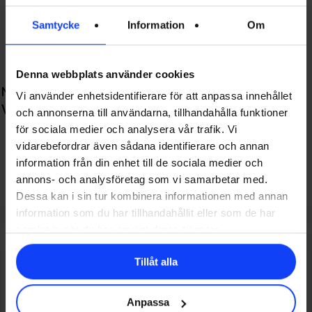
Samtycke
Information
Om
Denna webbplats använder cookies
Next Post
Vi använder enhetsidentifierare för att anpassa innehållet
Verktygen vi använder när vi jobbar på distans
och annonserna till användarna, tillhandahålla funktioner
för sociala medier och analysera vår trafik. Vi
vidarebefordrar även sådana identifierare och annan
Verktygen vi använder när vi jobbar på distans
information från din enhet till de sociala medier och
annons- och analysföretag som vi samarbetar med.
Dessa kan i sin tur kombinera informationen med annan
Related Posts
information som du har tillhandahållit eller som de har
samlat in när du har använt deras tjänster.
Tillåt alla
Anpassa