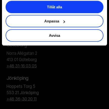
Tillåt alla
Stockholm
Stortorget 7, 2 tr
Anpassa
111 29 Stockholm
+46 8-533 308 50
Avvisa
Göteborg
Norra Allégatan 2
413 01 Göteborg
+46 31-16 03 05
Jönköping
Hoppets Torg 5
553 21 Jönköping
+46 36-30 20 11