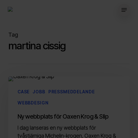
Skip
Menu
to
main
content
Tag
martina cissig
Ny
webbplats
CASE
JOBB
PRESSMEDDELANDE
för
WEBBDESIGN
Oaxen
Krog
Ny webbplats för Oaxen Krog & Slip
&
I dag lanseras en ny webbplats för
Slip
tvåstjärniga Michelin-krogen, Oaxen Krog &