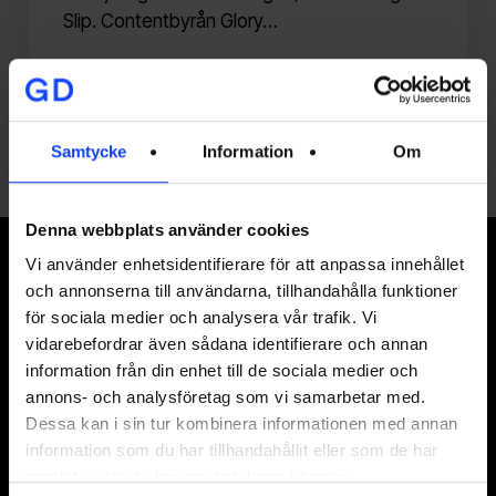
Slip. Contentbyrån Glory…
johan@glorydays.se
2016-05-31
Samtycke
Information
Om
Denna webbplats använder cookies
Signa upp på vårt nyhetsbrev
Vi använder enhetsidentifierare för att anpassa innehållet
och annonserna till användarna, tillhandahålla funktioner
för sociala medier och analysera vår trafik. Vi
vidarebefordrar även sådana identifierare och annan
information från din enhet till de sociala medier och
I vår
integritetspolicy
kan du läsa hur vi hanterar
annons- och analysföretag som vi samarbetar med.
dina personuppgifter.
Dessa kan i sin tur kombinera informationen med annan
information som du har tillhandahållit eller som de har
samlat in när du har använt deras tjänster.