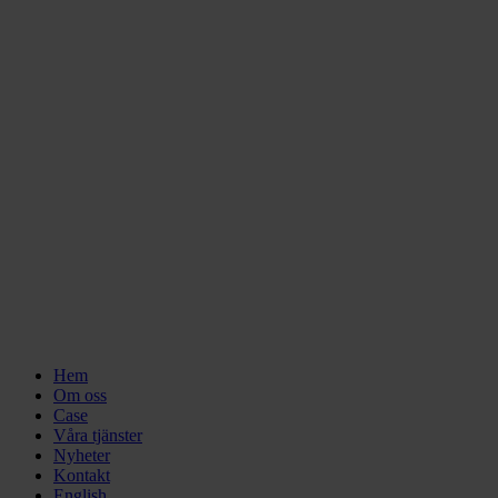
Close
Hem
Menu
Om oss
Case
Våra tjänster
Nyheter
Kontakt
English