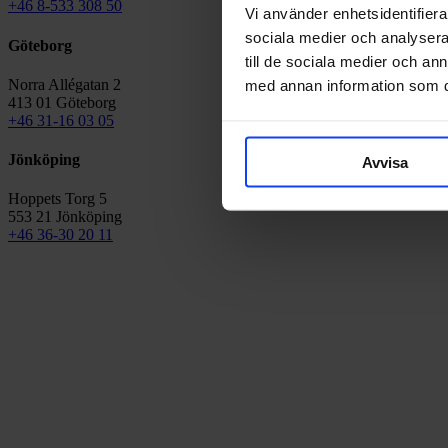
+46 8-533 308 50
Vi använder enhetsidentifierar
sociala medier och analysera 
Göteborg
till de sociala medier och a
Norra Allégatan 2
med annan information som du 
413 01 Göteborg
+46 31-16 03 05
Jönköping
Avvisa
Hoppets Torg 5
553 21 Jönköping
+46 36-30 20 11