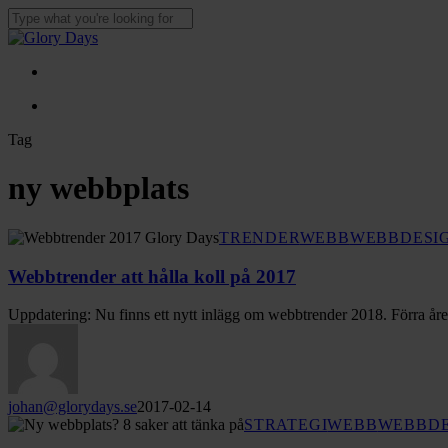
Skip
to
Close
main
Search
content
Menu
Menu
Tag
ny webbplats
Webbtrender
TRENDER
WEBB
WEBBDESI
att
hålla
Webbtrender att hålla koll på 2017
koll
på
Uppdatering: Nu finns ett nytt inlägg om webbtrender 2018. Förra åre
2017
johan@glorydays.se
2017-02-14
Dags
STRATEGI
WEBB
WEBBDE
för