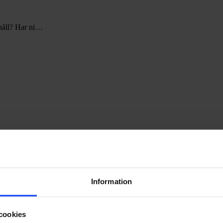
ehåll? Har ni…
 vi hanterar dina personuppgifter.
Information
cookies