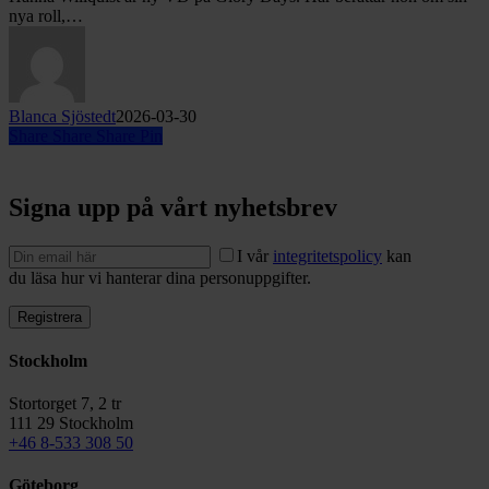
kunders
nya roll,…
kunder”
Blanca Sjöstedt
2026-03-30
Share
Share
Share
Pin
Signa upp på vårt nyhetsbrev
I vår
integritetspolicy
kan
du läsa hur vi hanterar dina personuppgifter.
Stockholm
Stortorget 7, 2 tr
111 29 Stockholm
+46 8-533 308 50
Göteborg