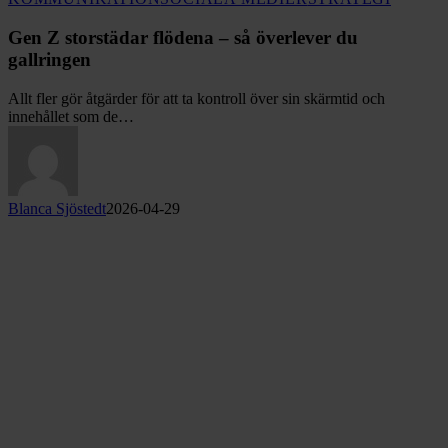
Z
storstäda
Gen Z storstädar flödena – så överlever du
flödena
gallringen
–
så
Allt fler gör åtgärder för att ta kontroll över sin skärmtid och
överleve
innehållet som de…
du
gallringe
Blanca Sjöstedt
2026-04-29