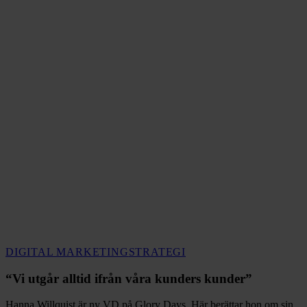
“Vi
DIGITAL MARKETING
STRATEGI
utgår
alltid
“Vi utgår alltid ifrån våra kunders kunder”
ifrån
våra
Hanna Willquist är ny VD på Glory Days. Här berättar hon om sin