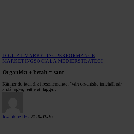
DIGITAL MARKETING
PERFORMANCE
Organiskt
MARKETING
SOCIALA MEDIER
STRATEGI
+
betalt
Organiskt + betalt = sant
=
sant
Känner du igen dig i resonemanget ”vårt organiska innehåll når
ändå ingen, bättre att lägga…
Josephine Ilola
2026-03-30