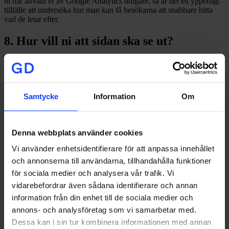
ni har använt er av Google Analytics tidigare, så är det ett ypperligt
tillfälle att undersöka hur man kan få besökarna att snabbare hitta
vad de letar efter.
8. Hur vill ni att sidan ska se ut?
Det är såklart bra om den nya webbplatsen följer den grafiska
profilen, men det är också viktigt att man använder sig av
webbanpassade typsnitt, som t.ex.
Google Fonts
. Vilka typsnitt
känns som ett bra komplement till ert formspråk? Hur vill ni
Samtycke
Information
Om
att huvudmenyn, webbplatsens struktur, bildspråk och grafiska
element ska se ut?
Ju mer förberedd man är på dessa frågor inför en beställning av ny
Denna webbplats använder cookies
webbplats, desto bättre och snabbare blir slutresultatet.
Vi använder enhetsidentifierare för att anpassa innehållet
Kontakta oss
om du vill veta mer.
och annonserna till användarna, tillhandahålla funktioner
Next Post
för sociala medier och analysera vår trafik. Vi
vidarebefordrar även sådana identifierare och annan
Wallstreet – Konstant närvaro
information från din enhet till de sociala medier och
Wallstreet – Konstant närvaro
annons- och analysföretag som vi samarbetar med.
Dessa kan i sin tur kombinera informationen med annan