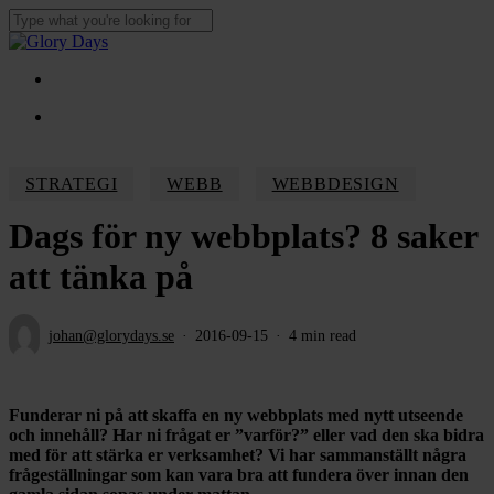
Skip
to
Close
main
Search
content
Menu
Menu
STRATEGI
WEBB
WEBBDESIGN
Dags för ny webbplats? 8 saker
att tänka på
johan@glorydays.se
2016-09-15
4 min read
Funderar ni på att skaffa en ny webbplats med nytt utseende
och innehåll? Har ni frågat er ”varför?” eller vad den ska bidra
med för att stärka er verksamhet? Vi har sammanställt några
frågeställningar som kan vara bra att fundera över innan den