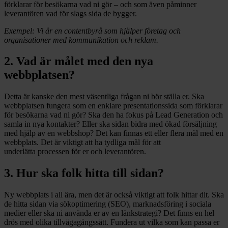
förklarar för besökarna vad ni gör – och som även påminner
leverantören vad för slags sida de bygger.
Exempel:
Vi är en contentbyrå som hjälper företag och
organisationer med kommunikation och reklam.
2. Vad är målet med den nya
webbplatsen?
Detta är kanske den mest väsentliga frågan ni bör ställa er. Ska
webbplatsen fungera som en enklare presentationssida som förklarar
för besökarna vad ni gör? Ska den ha fokus på Lead Generation och
samla in nya kontakter? Eller ska sidan bidra med ökad försäljning
med hjälp av en webbshop? Det kan finnas ett eller flera mål med en
webbplats. Det är viktigt att ha tydliga mål för att
underlätta processen för er och leverantören.
3. Hur ska folk hitta till sidan?
Ny webbplats i all ära, men det är också viktigt att folk hittar dit. Ska
de hitta sidan via sökoptimering (SEO), marknadsföring i sociala
medier eller ska ni använda er av en länkstrategi? Det finns en hel
drös med olika tillvägagångssätt. Fundera ut vilka som kan passa er