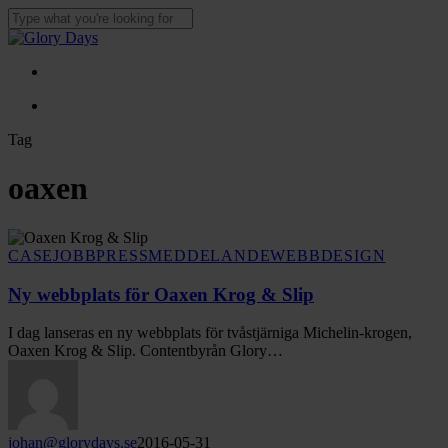
Skip
to
Close
main
Search
content
Menu
Menu
Tag
oaxen
Ny
webbplats
CASE
JOBB
PRESSMEDDELANDE
WEBBDESIGN
för
Oaxen
Ny webbplats för Oaxen Krog & Slip
Krog
&
I dag lanseras en ny webbplats för tvåstjärniga Michelin-krogen,
Slip
Oaxen Krog & Slip. Contentbyrån Glory…
johan@glorydays.se
2016-05-31