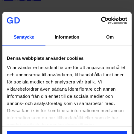
Signa upp på vårt nyhetsbrev
I vår
integritetspolicy
kan
Samtycke
Information
Om
du läsa hur vi hanterar dina personuppgifter.
Denna webbplats använder cookies
Stockholm
Vi använder enhetsidentifierare för att anpassa innehållet
Stortorget 7, 2 tr
och annonserna till användarna, tillhandahålla funktioner
111 29 Stockholm
för sociala medier och analysera vår trafik. Vi
+46 8-533 308 50
vidarebefordrar även sådana identifierare och annan
Göteborg
information från din enhet till de sociala medier och
annons- och analysföretag som vi samarbetar med.
Norra Allégatan 2
Dessa kan i sin tur kombinera informationen med annan
413 01 Göteborg
+46 31-16 03 05
information som du har tillhandahållit eller som de har
samlat in när du har använt deras tjänster.
Jönköping