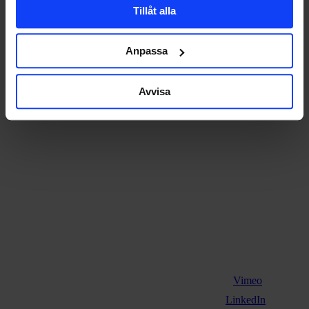
Tillåt alla
Hoppets Torg 5
553 21 Jönköping
+46 36-30 20 11
Anpassa
Avvisa
Vimeo
LinkedIn