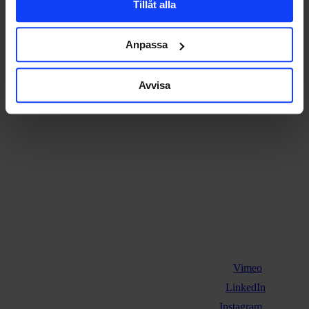
Hoppets Torg 5
Tillåt alla
553 21 Jönköping
+46 36-30 20 11
Anpassa
Avvisa
Vimeo
LinkedIn
Instagram