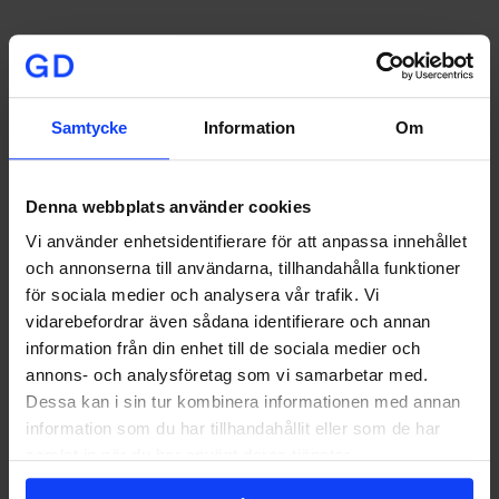
Signa upp på vårt nyhetsbrev
I vår
integritetspolicy
kan
du läsa hur vi hanterar dina personuppgifter.
Samtycke
Information
Om
Stockholm
Denna webbplats använder cookies
Vi använder enhetsidentifierare för att anpassa innehållet
Stortorget 7, 2 tr
111 29 Stockholm
och annonserna till användarna, tillhandahålla funktioner
+46 8-533 308 50
för sociala medier och analysera vår trafik. Vi
vidarebefordrar även sådana identifierare och annan
Göteborg
information från din enhet till de sociala medier och
Norra Allégatan 2
annons- och analysföretag som vi samarbetar med.
413 01 Göteborg
Dessa kan i sin tur kombinera informationen med annan
+46 31-16 03 05
information som du har tillhandahållit eller som de har
samlat in när du har använt deras tjänster.
Jönköping