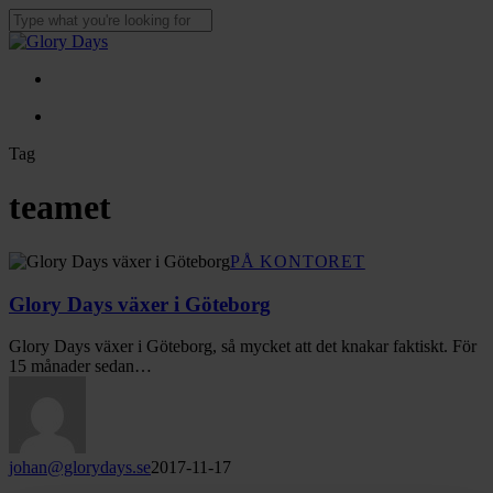
Skip
to
Close
main
Search
content
Menu
Menu
Tag
teamet
Glory
PÅ KONTORET
Days
växer
Glory Days växer i Göteborg
i
Göteborg
Glory Days växer i Göteborg, så mycket att det knakar faktiskt. För
15 månader sedan…
johan@glorydays.se
2017-11-17