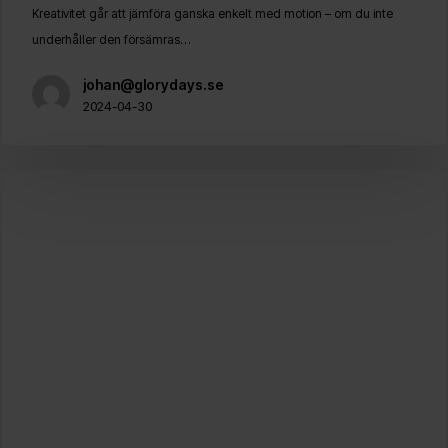
Kreativitet går att jämföra ganska enkelt med motion – om du inte
för
underhåller den försämras…
att
väcka
johan@glorydays.se
din
2024-04-30
kreativitet