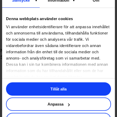
Samtycke
Information
Om
Denna webbplats använder cookies
Vi använder enhetsidentifierare för att anpassa innehållet
och annonserna till användarna, tillhandahålla funktioner
för sociala medier och analysera vår trafik. Vi
vidarebefordrar även sådana identifierare och annan
Next Post
information från din enhet till de sociala medier och
Så hjälpte vi Macforum att sälja IT-tjänster
annons- och analysföretag som vi samarbetar med.
Dessa kan i sin tur kombinera informationen med annan
information som du har tillhandahållit eller som de har
Så hjälpte vi Macforum att sälja IT-tjänster
samlat in när du har använt deras tjänster.
Tillåt alla
Related Posts
Anpassa