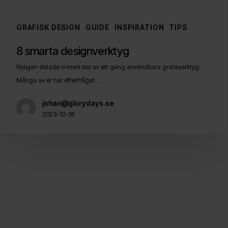
GRAFISK DESIGN
GUIDE
INSPIRATION
TIPS
8
8 smarta designverktyg
smarta
Nyligen delade vi med oss av ett gäng användbara gratisverktyg.
designverktyg
Många av er har efterfrågat…
johan@glorydays.se
2023-12-18