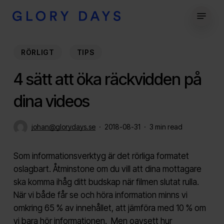
Skip
Menu
to
Close
main
Menu
content
RÖRLIGT
TIPS
4 sätt att öka räckvidden på
dina videos
johan@glorydays.se
2018-08-31
3 min read
Som informationsverktyg är det rörliga formatet
oslagbart. Åtminstone om du vill att dina mottagare
ska komma ihåg ditt budskap när filmen slutat rulla.
När vi både får se och höra information minns vi
omkring 65 % av innehållet, att jämföra med 10 % om
vi bara hör informationen. Men oavsett hur