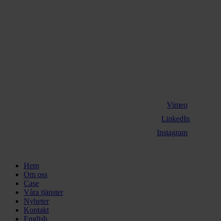
Vimeo
LinkedIn
Instagram
Close
Hem
Menu
Om oss
Case
Våra tjänster
Nyheter
Kontakt
English