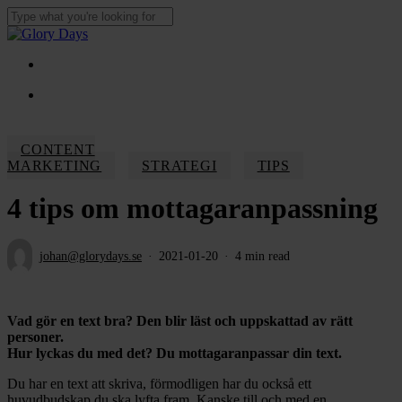
Skip
to
Close
main
Search
content
Menu
Menu
CONTENT
MARKETING
STRATEGI
TIPS
4 tips om mottagaranpassning
johan@glorydays.se
2021-01-20
4 min read
Vad gör en text bra? Den blir läst och uppskattad av rätt
personer.
Hur lyckas du med det? Du mottagaranpassar din text.
Du har en text att skriva, förmodligen har du också ett
huvudbudskap du ska lyfta fram. Kanske till och med en