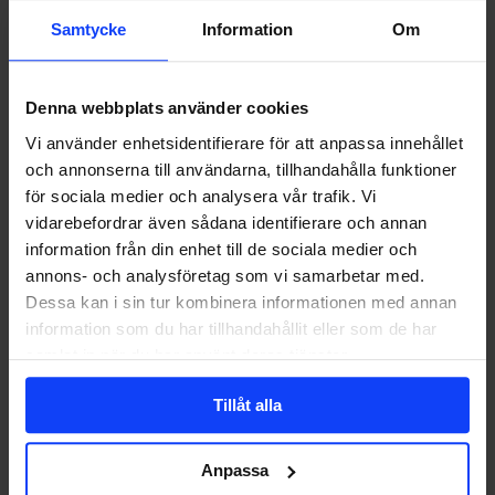
Samtycke
Information
Om
Denna webbplats använder cookies
CONTENT MARKETING
DIGITAL
Checklistan
MARKETING
SOCIALA MEDIER
Vi använder enhetsidentifierare för att anpassa innehållet
som
och annonserna till användarna, tillhandahålla funktioner
gör
Checklistan som gör dina kanaler semesterredo
dina
för sociala medier och analysera vår trafik. Vi
kanaler
I digitala kanaler finns det inget som heter ledighet. Men med rätt
vidarebefordrar även sådana identifierare och annan
semesterredo
förberedelser kan du…
information från din enhet till de sociala medier och
annons- och analysföretag som vi samarbetar med.
Dessa kan i sin tur kombinera informationen med annan
information som du har tillhandahållit eller som de har
Editor
2026-05-28
samlat in när du har använt deras tjänster.
Tillåt alla
Anpassa