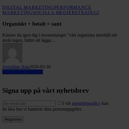
DIGITAL MARKETING
PERFORMANCE
Organiskt
MARKETING
SOCIALA MEDIER
STRATEGI
+
betalt
Organiskt + betalt = sant
=
sant
Känner du igen dig i resonemanget ”vårt organiska innehåll når
ändå ingen, bättre att lägga…
Josephine Ilola
2026-03-30
Share
Share
Share
Pin
Signa upp på vårt nyhetsbrev
I vår
integritetspolicy
kan
du läsa hur vi hanterar dina personuppgifter.