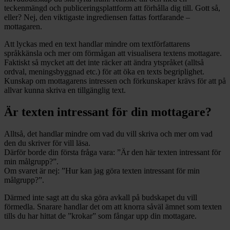
teckenmängd och publiceringsplattform att förhålla dig till. Gott så,
eller? Nej, den viktigaste ingrediensen fattas fortfarande –
mottagaren.
Att lyckas med en text handlar mindre om textförfattarens
språkkänsla och mer om förmågan att visualisera textens mottagare.
Faktiskt så mycket att det inte räcker att ändra ytspråket (alltså
ordval, meningsbyggnad etc.) för att öka en texts begriplighet.
Kunskap om mottagarens intressen och förkunskaper krävs för att på
allvar kunna skriva en tillgänglig text.
Är texten intressant för din mottagare?
Alltså, det handlar mindre om vad du vill skriva och mer om vad
den du skriver för vill läsa.
Därför borde din första fråga vara: ”Är den här texten intressant för
min målgrupp?”.
Om svaret är nej: ”Hur kan jag göra texten intressant för min
målgrupp?”.
Därmed inte sagt att du ska göra avkall på budskapet du vill
förmedla. Snarare handlar det om att knorra såväl ämnet som texten
tills du har hittat de ”krokar” som fångar upp din mottagare.