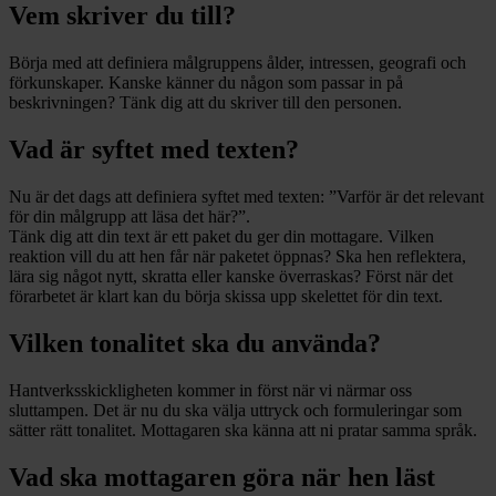
Vem skriver du till?
Börja med att definiera målgruppens ålder, intressen, geografi och
förkunskaper. Kanske känner du någon som passar in på
beskrivningen? Tänk dig att du skriver till den personen.
Vad är syftet med texten?
Nu är det dags att definiera syftet med texten: ”Varför är det relevant
för din målgrupp att läsa det här?”.
Tänk dig att din text är ett paket du ger din mottagare. Vilken
reaktion vill du att hen får när paketet öppnas? Ska hen reflektera,
lära sig något nytt, skratta eller kanske överraskas? Först när det
förarbetet är klart kan du börja skissa upp skelettet för din text.
Vilken tonalitet ska du använda?
Hantverksskickligheten kommer in först när vi närmar oss
sluttampen. Det är nu du ska välja uttryck och formuleringar som
sätter rätt tonalitet. Mottagaren ska känna att ni pratar samma språk.
Vad ska mottagaren göra när hen läst