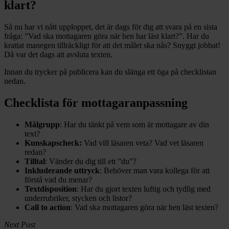
klart?
Så nu har vi nått upploppet, det är dags för dig att svara på en sista
fråga: ”Vad ska mottagaren göra när hen har läst klart?”. Har du
krattat manegen tillräckligt för att det målet ska nås? Snyggt jobbat!
Då var det dags att avsluta texten.
Innan du trycker på publicera kan du slänga ett öga på checklistan
nedan.
Checklista för mottagaranpassning
Målgrupp
: Har du tänkt på vem som är mottagare av din
text?
Kunskapscheck:
Vad vill läsaren veta? Vad vet läsaren
redan?
Tilltal
: Vänder du dig till ett ”du”?
Inkluderande uttryck
: Behöver man vara kollega för att
förstå vad du menar?
Textdisposition
: Har du gjort texten luftig och tydlig med
underrubriker, stycken och listor?
Call to action
: Vad ska mottagaren göra när hen läst texten?
Next Post