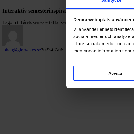
Interaktiv semesterinspiration från Visit Värmland
Denna webbplats använder 
Lagom till årets semestertid lanserade Visit Värmland sin nya interakt
Vi använder enhetsidentifierar
sociala medier och analysera 
till de sociala medier och a
johan@glorydays.se
2023-07-06
med annan information som du 
Avvisa