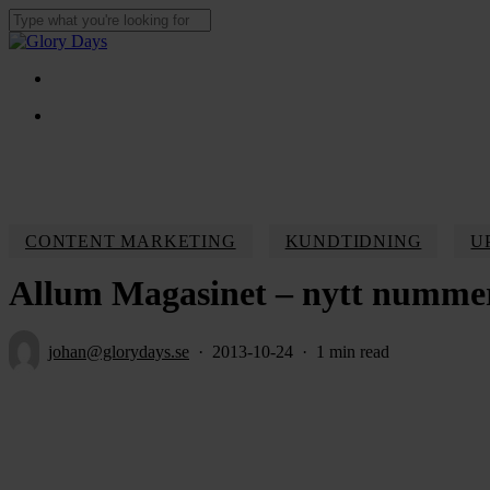
Skip
to
Close
main
Search
content
Menu
Menu
CONTENT MARKETING
KUNDTIDNING
U
Allum Magasinet – nytt nummer
johan@glorydays.se
2013-10-24
1 min read