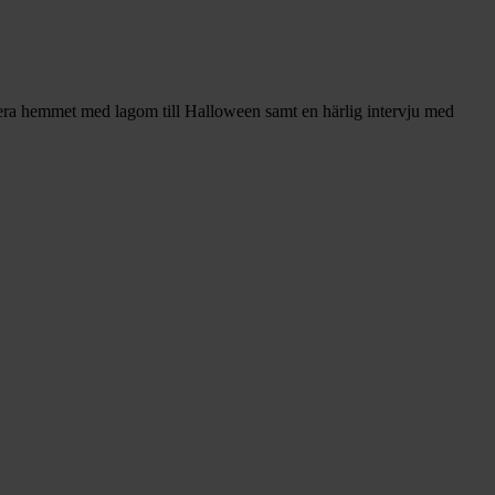
rera hemmet med lagom till Halloween samt en härlig intervju med
Checklistan
som
gör
dina
kanaler