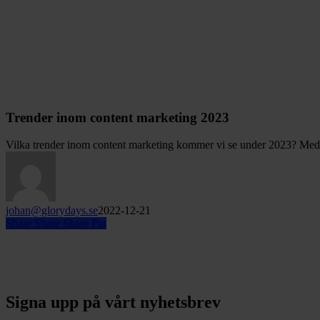
Trender inom content marketing 2023
Vilka trender inom content marketing kommer vi se under 2023? Me
johan@glorydays.se
2022-12-21
Share
Share
Share
Pin
Signa upp på vårt nyhetsbrev