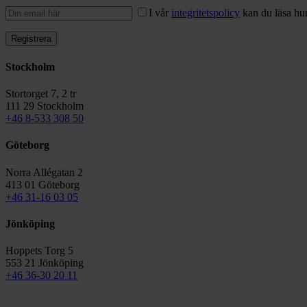
I vår
integritetspolicy
kan du läsa hur
Stockholm
Stortorget 7, 2 tr
111 29 Stockholm
+46 8-533 308 50
Göteborg
Norra Allégatan 2
413 01 Göteborg
+46 31-16 03 05
Jönköping
Hoppets Torg 5
553 21 Jönköping
+46 36-30 20 11