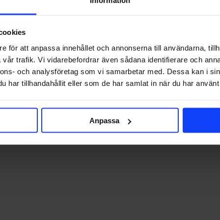
cookies
iva karta. Kartan, som färdigställdes tidigare…
e för att anpassa innehållet och annonserna till användarna, tillh
vår trafik. Vi vidarebefordrar även sådana identifierare och anna
nnons- och analysföretag som vi samarbetar med. Dessa kan i sin
har tillhandahållit eller som de har samlat in när du har använt 
T
i
c
m
Anpassa
2