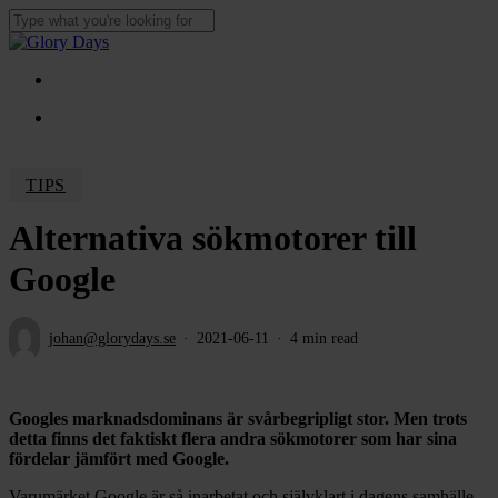
Skip
to
Close
main
Search
content
Menu
Menu
TIPS
Alternativa sökmotorer till
Google
johan@glorydays.se
2021-06-11
4 min read
Googles marknadsdominans är svårbegripligt stor. Men trots
detta finns det faktiskt flera andra sökmotorer som har sina
fördelar jämfört med Google.
Varumärket Google är så inarbetat och självklart i dagens samhälle,