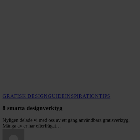
8
GRAFISK DESIGN
GUIDE
INSPIRATION
TIPS
smarta
designverktyg
8 smarta designverktyg
Nyligen delade vi med oss av ett gäng användbara gratisverktyg.
Många av er har efterfrågat…