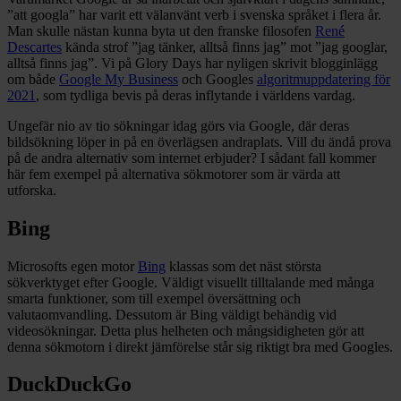
”att googla” har varit ett välanvänt verb i svenska språket i flera år.
Man skulle nästan kunna byta ut den franske filosofen
René
Descartes
kända strof ”jag tänker, alltså finns jag” mot ”jag googlar,
alltså finns jag”. Vi på Glory Days har nyligen skrivit blogginlägg
om både
Google My Business
och Googles
algoritmuppdatering för
2021
, som tydliga bevis på deras inflytande i världens vardag.
Ungefär nio av tio sökningar idag görs via Google, där deras
bildsökning löper in på en överlägsen andraplats. Vill du ändå prova
på de andra alternativ som internet erbjuder? I sådant fall kommer
här fem exempel på alternativa sökmotorer som är värda att
utforska.
Bing
Microsofts egen motor
Bing
klassas som det näst största
sökverktyget efter Google. Väldigt visuellt tilltalande med många
smarta funktioner, som till exempel översättning och
valutaomvandling. Dessutom är Bing väldigt behändig vid
videosökningar. Detta plus helheten och mångsidigheten gör att
denna sökmotorn i direkt jämförelse står sig riktigt bra med Googles.
DuckDuckGo