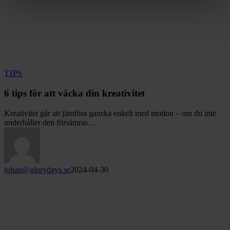
6
TIPS
tips
för
6 tips för att väcka din kreativitet
att
väcka
Kreativitet går att jämföra ganska enkelt med motion – om du inte
din
underhåller den försämras…
kreativitet
johan@glorydays.se
2024-04-30