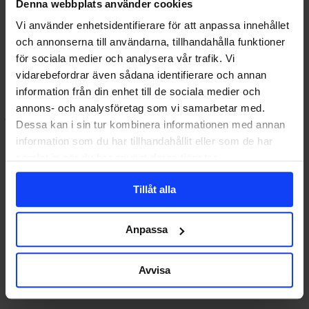
Denna webbplats använder cookies
TikTok-
5 snabba TikTok-tips
tips
Vi använder enhetsidentifierare för att anpassa innehållet
Att lyckas på TikTok handlar om att vara äkta, engagerande och
och annonserna till användarna, tillhandahålla funktioner
anpassa sig till plattformens…
för sociala medier och analysera vår trafik. Vi
vidarebefordrar även sådana identifierare och annan
information från din enhet till de sociala medier och
annons- och analysföretag som vi samarbetar med.
johan@glorydays.se
2025-01-16
Dessa kan i sin tur kombinera informationen med annan
information som du har tillhandahållit eller som de har
samlat in när du har använt deras tjänster.
Tillåt alla
Anpassa
Avvisa