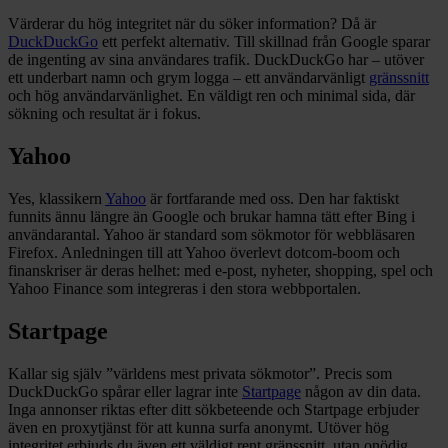
Värderar du hög integritet när du söker information? Då är
DuckDuckGo
ett perfekt alternativ. Till skillnad från Google sparar
de ingenting av sina användares trafik. DuckDuckGo har – utöver
ett underbart namn och grym logga – ett användarvänligt
gränssnitt
och hög användarvänlighet. En väldigt ren och minimal sida, där
sökning och resultat är i fokus.
Yahoo
Yes, klassikern
Yahoo
är fortfarande med oss. Den har faktiskt
funnits ännu längre än Google och brukar hamna tätt efter Bing i
användarantal. Yahoo är standard som sökmotor för webbläsaren
Firefox. Anledningen till att Yahoo överlevt dotcom-boom och
finanskriser är deras helhet: med e-post, nyheter, shopping, spel och
Yahoo Finance som integreras i den stora webbportalen.
Startpage
Kallar sig själv ”världens mest privata sökmotor”. Precis som
DuckDuckGo spårar eller lagrar inte
Startpage
någon av din data.
Inga annonser riktas efter ditt sökbeteende och Startpage erbjuder
även en proxytjänst för att kunna surfa anonymt. Utöver hög
integritet erbjuds du även ett väldigt rent gränssnitt, utan onödig