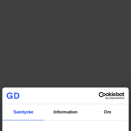
Samtycke
Information
Om
5
TIPS
snabba