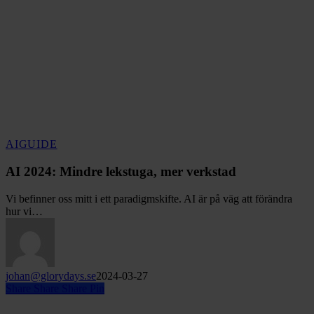
AI
AI
GUIDE
2024:
Mindre
AI 2024: Mindre lekstuga, mer verkstad
lekstuga,
mer
Vi befinner oss mitt i ett paradigmskifte. AI är på väg att förändra
verkstad
hur vi…
johan@glorydays.se
2024-03-27
Share
Share
Share
Pin