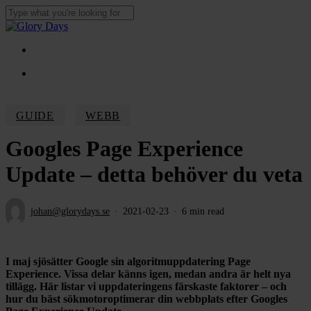
Skip
to
Close
main
Search
content
Menu
Menu
GUIDE
WEBB
Googles Page Experience
Update – detta behöver du veta
johan@glorydays.se
2021-02-23
6 min read
I maj sjösätter Google sin algoritmuppdatering Page
Experience. Vissa delar känns igen, medan andra är helt nya
tillägg. Här listar vi uppdateringens färskaste faktorer – och
hur du bäst sökmotoroptimerar din webbplats efter Googles