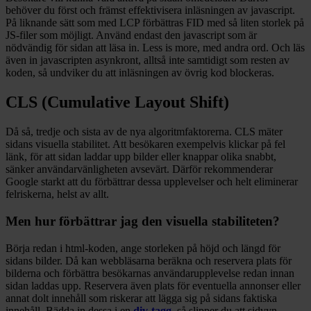
behöver du först och främst effektivisera inläsningen av javascript.
På liknande sätt som med LCP förbättras FID med så liten storlek på
JS-filer som möjligt. Använd endast den javascript som är
nödvändig för sidan att läsa in. Less is more, med andra ord. Och läs
även in javascripten asynkront, alltså inte samtidigt som resten av
koden, så undviker du att inläsningen av övrig kod blockeras.
CLS (Cumulative Layout Shift)
Då så, tredje och sista av de nya algoritmfaktorerna. CLS mäter
sidans visuella stabilitet. Att besökaren exempelvis klickar på fel
länk, för att sidan laddar upp bilder eller knappar olika snabbt,
sänker användarvänligheten avsevärt. Därför rekommenderar
Google starkt att du förbättrar dessa upplevelser och helt eliminerar
felriskerna, helst av allt.
Men hur förbättrar jag den visuella stabiliteten?
Börja redan i html-koden, ange storleken på höjd och längd för
sidans bilder. Då kan webbläsarna beräkna och reservera plats för
bilderna och förbättra besökarnas användarupplevelse redan innan
sidan laddas upp. Reservera även plats för eventuella annonser eller
annat dolt innehåll som riskerar att lägga sig på sidans faktiska
innehåll. Bädda in dessa i en
div-tagg
, så slipper du att sidvyn