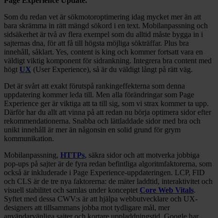
Page Experience Update.
Som du redan vet är sökmotoroptimering idag mycket mer än att
bara skrämma in rätt mängd sökord i en text. Mobilanpassning och
sidsäkerhet är två av flera exempel som du alltid måste bygga in i
sajternas dna, för att få till högsta möjliga sökträffar. Plus bra
innehåll, såklart. Yes, content is king och kommer fortsatt vara en
väldigt viktig komponent för sidrankning. Integrera bra content med
högt
UX
(User Experience), så är du väldigt långt på rätt väg.
Det är svårt att exakt förutspå rankingeffekterna som denna
uppdatering kommer leda till. Men alla förändringar som Page
Experience ger är viktiga att ta till sig, som vi strax kommer ta upp.
Därför har du allt att vinna på att redan nu börja optimera sidor efter
rekommendationerna. Snabba och lättladdade sidor med bra och
unikt innehåll är mer än någonsin en solid grund för grym
kommunikation.
Mobilanpassning,
HTTPs
, säkra sidor och att motverka jobbiga
pop-ups på sajter är de fyra redan befintliga algoritmfaktorerna, som
också är inkluderade i Page Experience-uppdateringen. LCP, FID
och CLS är de tre nya faktorerna: de mäter laddtid, interaktivitet och
visuell stabilitet och samlas under konceptet
Core Web Vitals
.
Syftet med dessa CWV:s är att hjälpa webbutvecklare och UX-
designers att tillsammans jobba mot tydligare mål, mer
användarvänliga sajter och kortare uppladdningstid. Google har