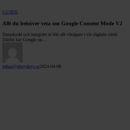
Allt
GUIDE
du
behöver
Allt du behöver veta om Google Consent Mode V2
veta
om
Dataskydd och integritet är blir allt viktigare i vår digitala värld.
Google
Därför har Google nu…
Consent
Mode
V2
johan@glorydays.se
2024-04-08