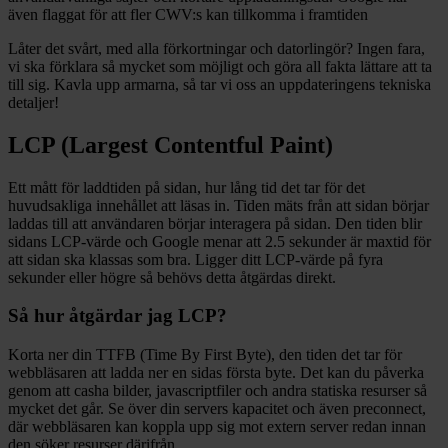
även flaggat för att fler CWV:s kan tillkomma i framtiden
Låter det svårt, med alla förkortningar och datorlingör? Ingen fara,
vi ska förklara så mycket som möjligt och göra all fakta lättare att ta
till sig. Kavla upp armarna, så tar vi oss an uppdateringens tekniska
detaljer!
LCP (Largest Contentful Paint)
Ett mått för laddtiden på sidan, hur lång tid det tar för det
huvudsakliga innehållet att läsas in. Tiden mäts från att sidan börjar
laddas till att användaren börjar interagera på sidan. Den tiden blir
sidans LCP-värde och Google menar att 2.5 sekunder är maxtid för
att sidan ska klassas som bra. Ligger ditt LCP-värde på fyra
sekunder eller högre så behövs detta åtgärdas direkt.
Så hur åtgärdar jag LCP?
Korta ner din TTFB (Time By First Byte), den tiden det tar för
webbläsaren att ladda ner en sidas första byte. Det kan du påverka
genom att
casha
bilder, javascriptfiler och andra statiska resurser så
mycket det går. Se över din servers kapacitet och även preconnect,
där webbläsaren kan koppla upp sig mot extern server redan innan
den söker resurser därifrån.