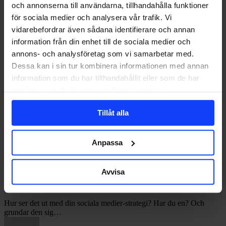
och annonserna till användarna, tillhandahålla funktioner
för sociala medier och analysera vår trafik. Vi
vidarebefordrar även sådana identifierare och annan
information från din enhet till de sociala medier och
annons- och analysföretag som vi samarbetar med.
Dessa kan i sin tur kombinera informationen med annan
information som du har tillhandahållit eller som de har
samlat in när du har använt deras tjänster.
Tillåt alla
Anpassa
Tips
GUIDE
Avvisa
till
din
Tips till din sociala medier-strategi
sociala
medier-
Hur ser det ut med din sociala medier-strategi? Har du en? Och
strategi
grundar den sig…