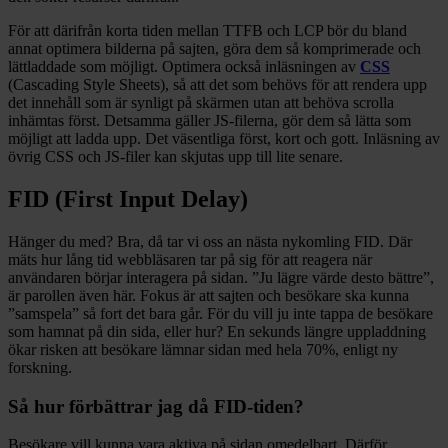
För att därifrån korta tiden mellan TTFB och LCP bör du bland
annat optimera bilderna på sajten, göra dem så komprimerade och
lättladdade som möjligt. Optimera också inläsningen av
CSS
(Cascading Style Sheets), så att det som behövs för att rendera upp
det innehåll som är synligt på skärmen utan att behöva scrolla
inhämtas först. Detsamma gäller JS-filerna, gör dem så lätta som
möjligt att ladda upp. Det väsentliga först, kort och gott. Inläsning av
övrig CSS och JS-filer kan skjutas upp till lite senare.
FID (First Input Delay)
Hänger du med? Bra, då tar vi oss an nästa nykomling FID. Där
mäts hur lång tid webbläsaren tar på sig för att reagera när
användaren börjar interagera på sidan. ”Ju lägre värde desto bättre”,
är parollen även här. Fokus är att sajten och besökare ska kunna
”samspela” så fort det bara går. För du vill ju inte tappa de besökare
som hamnat på din sida, eller hur? En sekunds längre uppladdning
ökar risken att besökare lämnar sidan med hela 70%,
enligt ny
forskning
.
Så hur förbättrar jag då FID-tiden?
Besökare vill kunna vara aktiva på sidan omedelbart. Därför