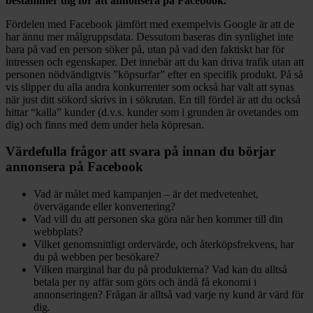
bestämmer dig för att annonsera på Facebook.
Fördelen med Facebook jämfört med exempelvis Google är att de
har ännu mer målgruppsdata. Dessutom baseras din synlighet inte
bara på vad en person söker på, utan på vad den faktiskt har för
intressen och egenskaper. Det innebär att du kan driva trafik utan att
personen nödvändigtvis ”köpsurfar” efter en specifik produkt. På så
vis slipper du alla andra konkurrenter som också har valt att synas
när just ditt sökord skrivs in i sökrutan. En till fördel är att du också
hittar “kalla” kunder (d.v.s. kunder som i grunden är ovetandes om
dig) och finns med dem under hela köpresan.
Värdefulla frågor att svara på innan du börjar
annonsera på Facebook
Vad är målet med kampanjen – är det medvetenhet,
övervägande eller konvertering?
Vad vill du att personen ska göra när hen kommer till din
webbplats?
Vilket genomsnittligt ordervärde, och återköpsfrekvens, har
du på webben per besökare?
Vilken marginal har du på produkterna? Vad kan du alltså
betala per ny affär som görs och ändå få ekonomi i
annonseringen? Frågan är alltså vad varje ny kund är värd för
dig.