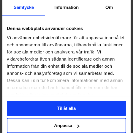
Samtycke
Information
Om
Denna webbplats använder cookies
CONTENT MARKETING
DIGITAL
Checklistan
MARKETING
SOCIALA MEDIER
Vi använder enhetsidentifierare för att anpassa innehållet
som
och annonserna till användarna, tillhandahålla funktioner
gör
Checklistan som gör dina kanaler semesterredo
dina
för sociala medier och analysera vår trafik. Vi
kanaler
I digitala kanaler finns det inget som heter ledighet. Men med rätt
vidarebefordrar även sådana identifierare och annan
semesterredo
förberedelser kan du…
information från din enhet till de sociala medier och
annons- och analysföretag som vi samarbetar med.
Dessa kan i sin tur kombinera informationen med annan
information som du har tillhandahållit eller som de har
Editor
2026-05-28
samlat in när du har använt deras tjänster.
Tillåt alla
Anpassa