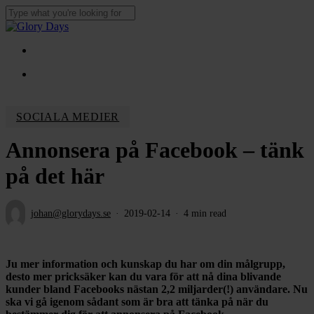
Skip
to
Close
main
Search
content
Menu
Menu
SOCIALA MEDIER
Annonsera på Facebook – tänk
på det här
johan@glorydays.se
2019-02-14
4 min read
Ju mer information och kunskap du har om din målgrupp,
desto mer pricksäker kan du vara för att nå dina blivande
kunder bland Facebooks nästan 2,2 miljarder(!) användare. Nu
ska vi gå igenom sådant som är bra att tänka på när du