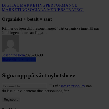
DIGITAL MARKETING
PERFORMANCE
Organiskt
MARKETING
SOCIALA MEDIER
STRATEGI
+
betalt
Organiskt + betalt = sant
=
sant
Känner du igen dig i resonemanget ”vårt organiska innehåll når
ändå ingen, bättre att lägga…
Josephine Ilola
2026-03-30
Share
Share
Share
Pin
Signa upp på vårt nyhetsbrev
I vår
integritetspolicy
kan
du läsa hur vi hanterar dina personuppgifter.