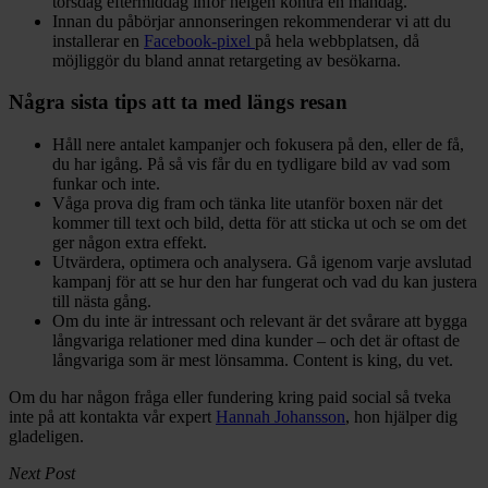
torsdag eftermiddag inför helgen kontra en måndag.
Innan du påbörjar annonseringen rekommenderar vi att du
installerar en
Facebook-pixel
på hela webbplatsen, då
möjliggör du bland annat retargeting av besökarna.
Några sista tips att ta med längs resan
Håll nere antalet kampanjer och fokusera på den, eller de få,
du har igång. På så vis får du en tydligare bild av vad som
funkar och inte.
Våga prova dig fram och tänka lite utanför boxen när det
kommer till text och bild, detta för att sticka ut och se om det
ger någon extra effekt.
Utvärdera, optimera och analysera. Gå igenom varje avslutad
kampanj för att se hur den har fungerat och vad du kan justera
till nästa gång.
Om du inte är intressant och relevant är det svårare att bygga
långvariga relationer med dina kunder – och det är oftast de
långvariga som är mest lönsamma. Content is king, du vet.
Om du har någon fråga eller fundering kring paid social så tveka
inte på att kontakta vår expert
Hannah Johansson
, hon hjälper dig
gladeligen.
Next Post