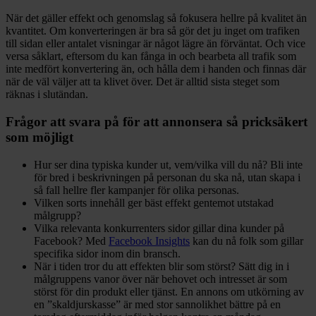
När det gäller effekt och genomslag så fokusera hellre på kvalitet än
kvantitet. Om konverteringen är bra så gör det ju inget om trafiken
till sidan eller antalet visningar är något lägre än förväntat. Och vice
versa såklart, eftersom du kan fånga in och bearbeta all trafik som
inte medfört konvertering än, och hålla dem i handen och finnas där
när de väl väljer att ta klivet över. Det är alltid sista steget som
räknas i slutändan.
Frågor att svara på för att annonsera så pricksäkert
som möjligt
Hur ser dina typiska kunder ut, vem/vilka vill du nå? Bli inte
för bred i beskrivningen på personan du ska nå, utan skapa i
så fall hellre fler kampanjer för olika personas.
Vilken sorts innehåll ger bäst effekt gentemot utstakad
målgrupp?
Vilka relevanta konkurrenters sidor gillar dina kunder på
Facebook? Med
Facebook Insights
kan du nå folk som gillar
specifika sidor inom din bransch.
När i tiden tror du att effekten blir som störst? Sätt dig in i
målgruppens vanor över
när behovet och intresset är som
störst för din produkt eller tjänst. En annons om utkörning av
en ”skaldjurskasse” är med stor sannolikhet bättre på en