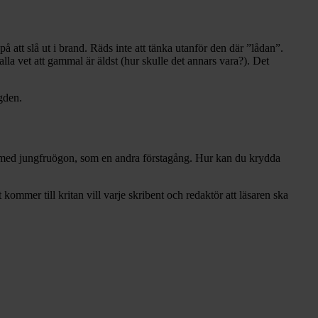
 på att slå ut i brand. Räds inte att tänka utanför den där ”lådan”.
alla vet att gammal är äldst (hur skulle det annars vara?). Det
gden.
ållet med jungfruögon, som en andra förstagång. Hur kan du krydda
t kommer till kritan vill varje skribent och redaktör att läsaren ska