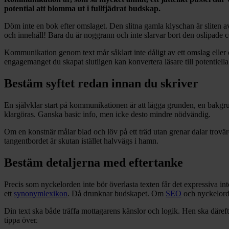
potential att blomma ut i fullfjädrat budskap.
Döm inte en bok efter omslaget. Den slitna gamla klyschan är sliten av
och innehåll! Bara du är noggrann och inte slarvar bort den oslipade c
Kommunikation genom text mår såklart inte dåligt av ett omslag eller e
engagemanget du skapat slutligen kan konvertera läsare till potentiella 
Bestäm syftet redan innan du skriver
En självklar start på kommunikationen är att lägga grunden, en bakgrun
klargöras. Ganska basic info, men icke desto mindre nödvändig.
Om en konstnär målar blad och löv på ett träd utan grenar dalar trovär
tangentbordet är skutan istället halvvägs i hamn.
Bestäm detaljerna med eftertanke
Precis som nyckelorden inte bör överlasta texten får det expressiva in
ett
synonymlexikon
. Då drunknar budskapet. Om
SEO
och nyckelord 
Din text ska både träffa mottagarens känslor och logik. Hen ska därefter
tippa över.