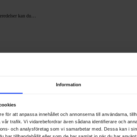
rberedelser kan du…
5
snabba
TikTok-
tips
Information
cookies
e för att anpassa innehållet och annonserna till användarna, tillh
vår trafik. Vi vidarebefordrar även sådana identifierare och anna
nnons- och analysföretag som vi samarbetar med. Dessa kan i sin
har tillhandahållit eller som de har samlat in när du har använt 