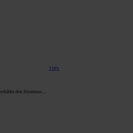
TIPS
nderhåller den försämras…