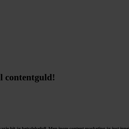
l contentguld!
arje bit är betydelsefull. Men inom content marketing är just inne