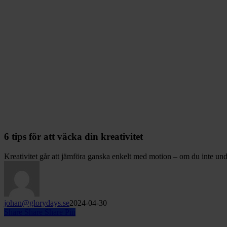
6 tips för att väcka din kreativitet
Kreativitet går att jämföra ganska enkelt med motion – om du inte u
johan@glorydays.se
2024-04-30
Share
Share
Share
Pin