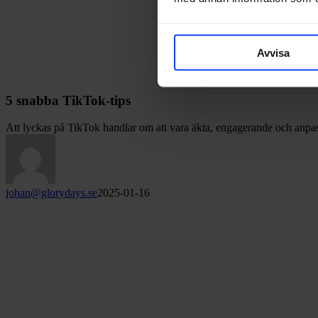
Avvisa
5 snabba TikTok-tips
Att lyckas på TikTok handlar om att vara äkta, engagerande och anpas
johan@glorydays.se
2025-01-16