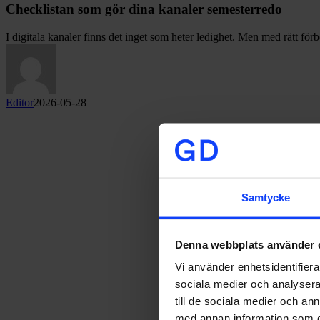
Checklistan som gör dina kanaler semesterredo
I digitala kanaler finns det inget som heter ledighet. Men med rätt fö
Editor
2026-05-28
Samtycke
Denna webbplats använder 
Vi använder enhetsidentifierar
sociala medier och analysera 
till de sociala medier och a
med annan information som du 