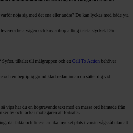
en varför nöja sig med det ena eller andra? Du kan lyckas med både yta
everera hela vägen och knyta ihop allting i sista stycket. Där
ftet, tilltalet till målgruppen och ett
Call To Action
behöver
e och en begriplig grund klart redan innan du sätter dig vid
kan så vips har du en högtravande text med en massa ord hämtade från
er liv och lockar mottagaren att fortsätta.
g, där fakta och finess tar lika mycket plats i varsin vågskål utan att