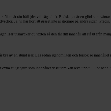
 trafiken åt rätt håll (det vill säga ditt). Budskapet är en glöd som väntar
schor. Ja, vi har hört att gräset inte är grönare på andra sidan. Precis, 
ar. Här utsmyckar du texten så den får ditt innehåll att stå ut från män
e. Ni mår bra av en stund isär. Läs sedan igenom igen och försök se inneh
 extra stiligt yttre som innehållet dessutom kan leva upp till. För när all