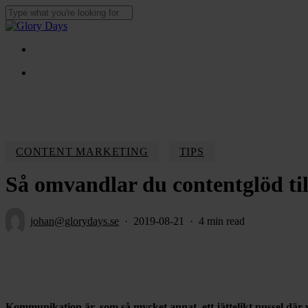
Skip
to
Close
main
Search
content
Menu
Menu
CONTENT MARKETING
TIPS
Så omvandlar du contentglöd til
johan@glorydays.se
2019-08-21
4 min read
Kommunikation är, som så mycket annat, ett jättelikt pussel där v