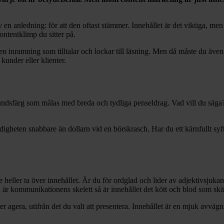
 en anledning: för att den oftast stämmer. Innehållet är det viktiga, m
ontentklimp du sitter på.
n inramning som tilltalar och lockar till läsning. Men då måste du även l
kunder eller klienter.
dsfärg som målas med breda och tydliga penseldrag. Vad vill du säga? Sy
digheten snabbare än dollarn vid en börskrasch. Har du ett kärnfullt syft
te heller ta över innehållet. Är du för ordglad och lider av adjektivsju
är kommunikationens skelett så är innehållet det kött och blod som skänk
 agera, utifrån det du valt att presentera. Innehållet är en mjuk avvägnin