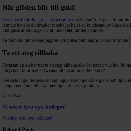
När glöden blir till guld!
Nyckelord, rubriker, meta description
och länkar är på plats för att dra
Annars kanske du dränker innehållet helt i en kvicksand av klassiska kly
viktigaste är att du ger liv åt innehållet, får det att andas.
Ta fram det tunna sandpappret och putsa fram några vackra formulering
Ta ett steg tillbaka
Förutsatt att du har tid: ta ett steg tillbaka eller låt texten vila lit
uttrycken, knorra eller tweaka till det ännu ett litet varv?
Det sista lagret fernissa du kan ägna texten ger både glans och djup, ett
hänga med ända till sista meningen, till sista punkten.
Next Post
Vi söker fyra nya kollegor!
Vi söker fyra nya kollegor!
Related Posts