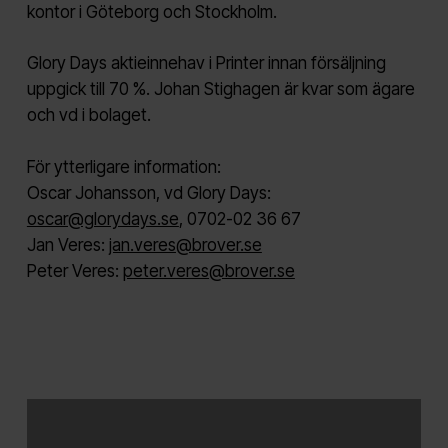
kontor i Göteborg och Stockholm.
Glory Days aktieinnehav i Printer innan försäljning
uppgick till 70 %. Johan Stighagen är kvar som ägare
och vd i bolaget.
För ytterligare information:
Oscar Johansson, vd Glory Days:
oscar@glorydays.se
, 0702-02 36 67
Jan Veres:
jan.veres@brover.se
Peter Veres:
peter.veres@brover.se