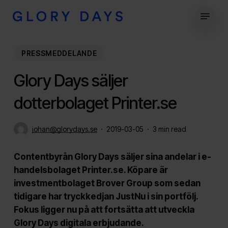
Skip
Menu
to
Close
main
Menu
content
PRESSMEDDELANDE
Glory Days säljer
dotterbolaget Printer.se
johan@glorydays.se
2019-03-05
3 min read
Contentbyrån Glory Days säljer sina andelar i e-
handelsbolaget Printer.se. Köpare är
investmentbolaget Brover Group som sedan
tidigare har tryckkedjan JustNu i sin portfölj.
Fokus ligger nu på att fortsätta att utveckla
Glory Days digitala erbjudande.