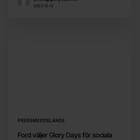
2023-12-12
Ford
väljer
Glory
Days
för
sociala
medier-
uppdrag
PRESSMEDDELANDE
Ford väljer Glory Days för sociala