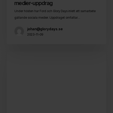
medier-uppdrag
Under hösten har Ford och Glory Days inlett ett samarbete
gällande sociala medier. Uppdraget omfattar…
johan@glorydays.se
2023-11-09
Kronans
Apotek
väljer
Glory
Days
för
sociala
medier-
uppdrag