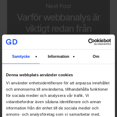
Next Post
Varför webbanalys är
viktigt redan från
start
Samtycke
Information
Om
Denna webbplats använder cookies
Vi använder enhetsidentifierare för att anpassa innehållet
och annonserna till användarna, tillhandahålla funktioner
för sociala medier och analysera vår trafik. Vi
Related Posts
vidarebefordrar även sådana identifierare och annan
information från din enhet till de sociala medier och
Glory
annons- och analysföretag som vi samarbetar med.