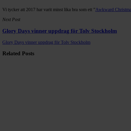
Vi tycker att 2017 har varit minst lika bra som ett ”
Awkward Christma
Next Post
Glory Days vinner uppdrag för Tolv Stockholm
Glory Days vinner uppdrag för Tolv Stockholm
Related Posts