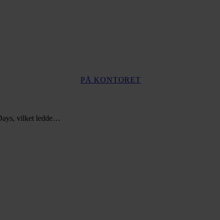
PÅ KONTORET
 Days, vilket ledde…
Lär
känna
Glory
Days
7
senaste