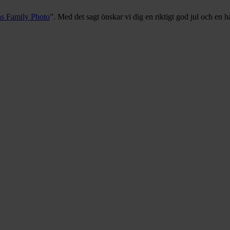
s Family Photo
”. Med det sagt önskar vi dig en riktigt god jul och en hä
Med
nya
kunder
kommer
nya
kollegor!