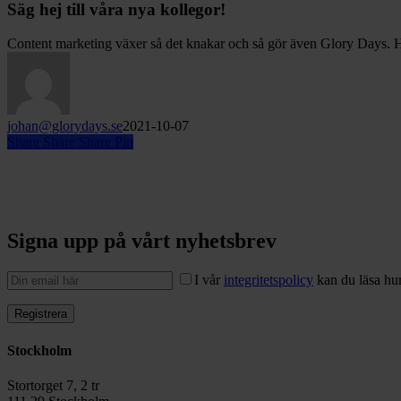
Säg hej till våra nya kollegor!
Content marketing växer så det knakar och så gör även Glory Days. 
johan@glorydays.se
2021-10-07
Share
Share
Share
Pin
Signa upp på vårt nyhetsbrev
I vår
integritetspolicy
kan du läsa hur
Stockholm
Stortorget 7, 2 tr