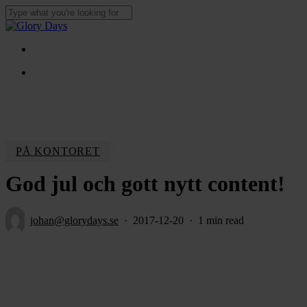
Skip
to
Close
main
Search
content
Menu
Menu
PÅ KONTORET
God jul och gott nytt content!
johan@glorydays.se
2017-12-20
1 min read