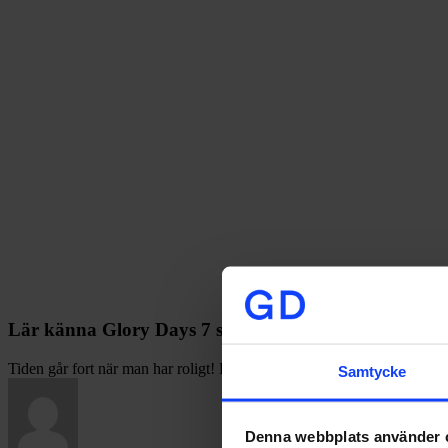
Lär känna Glory Days 7 senaste tillskott!
Tiden går fort när man har roligt! Förutom att vi börjat jobba med fl
Samtycke
Denna webbplats använder 