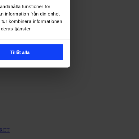
andahålla funktioner för
Säg
n information från din enhet
hej
till
 tur kombinera informationen
våra
deras tjänster.
nya
kollegor!
Tillåt alla
RET