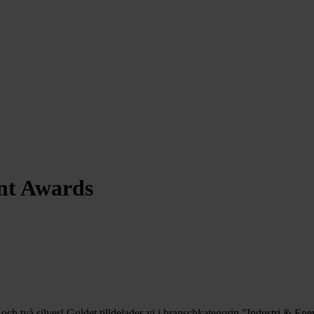
ent Awards
 två silver! Guldet tilldelades vi i branschkategorin ”Industri & Ener