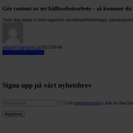
Gör content av ert hållbarhetsarbete – så kommer du
Varje dag matas vi med rapporter om klimatförändringar, naturkatastro
johan@glorydays.se
2022-09-06
Share
Share
Share
Pin
Signa upp på vårt nyhetsbrev
I vår
integritetspolicy
kan du läsa hur