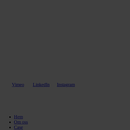
Vimeo
LinkedIn
Instagram
Close
Hem
Menu
Om oss
Case