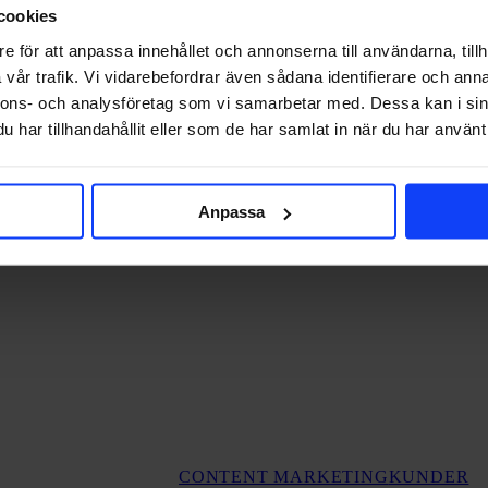
cookies
e för att anpassa innehållet och annonserna till användarna, tillh
Gö
co
vår trafik. Vi vidarebefordrar även sådana identifierare och anna
av
nnons- och analysföretag som vi samarbetar med. Dessa kan i sin
ert
har tillhandahållit eller som de har samlat in när du har använt 
hå
–
så
ko
du
Anpassa
ig
CONTENT MARKETING
KUNDER