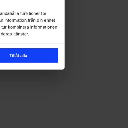
andahålla funktioner för
r
ntent
n information från din enhet
 tur kombinera informationen
deras tjänster.
llbarhetsarbete
mmer
Tillåt alla
ång