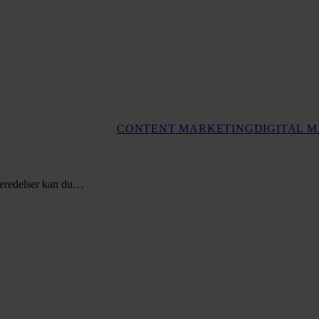
CONTENT MARKETING
DIGITAL 
rberedelser kan du…
T
i
c
m
2