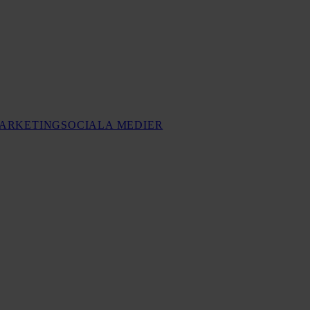
MARKETING
SOCIALA MEDIER
render
nom
ontent
arketing
023