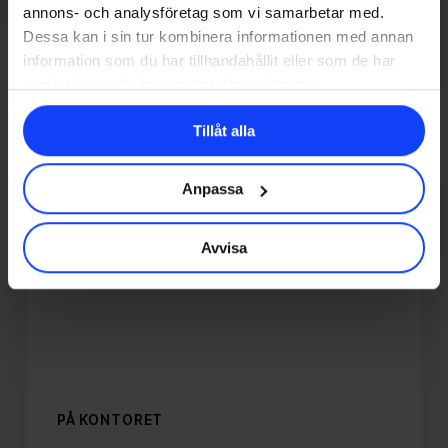
annons- och analysföretag som vi samarbetar med.
johan@glorydays.se
Dessa kan i sin tur kombinera informationen med annan
2023-01-25
information som du har tillhandahållit eller som de har
samlat in när du har använt deras tjänster.
Tillåt alla
Lär
känna
Glory
Anpassa
Days
7
Avvisa
senaste
tillskott!
PÅ KONTORET