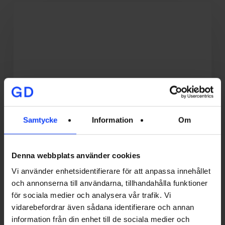
Med
nya
kunder
kommer
nya
kollegor!
Samtycke
Information
Om
PÅ KONTORET
Denna webbplats använder cookies
Vi använder enhetsidentifierare för att anpassa innehållet
Med nya kunder kommer nya
och annonserna till användarna, tillhandahålla funktioner
kollegor!
för sociala medier och analysera vår trafik. Vi
Under 2022 hade vi glädjen att välkomna flera nya kunder
vidarebefordrar även sådana identifierare och annan
till Glory Days, vilket ledde…
information från din enhet till de sociala medier och