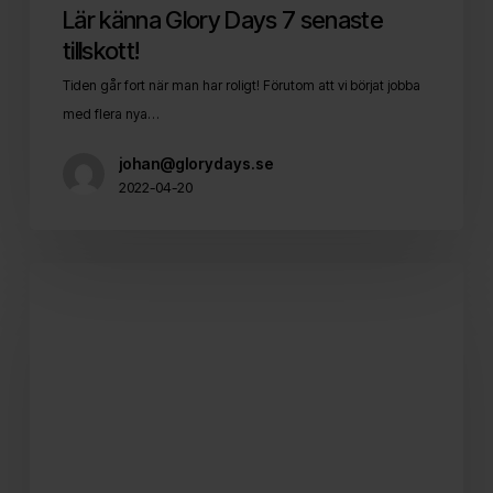
Lär känna Glory Days 7 senaste
tillskott!
Tiden går fort när man har roligt! Förutom att vi börjat jobba
med flera nya…
johan@glorydays.se
2022-04-20
Säg
hej
till
våra
nya
kollegor!