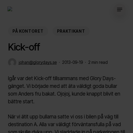
Skip
Menu
to
main
content
PÅ KONTORET
PRAKTIKANT
Kick-off
johan@glorydays.se
2013-09-19
2 min read
Igår var det Kick-off tillsammans med Glory Days-
gänget. Vi började med att äta väldigt goda bullar
som Anders fru bakat. Ojojoj, kunde knappt blivit en
bättre start.
När vi ätit upp bullarna satte vi oss i bilen på väg till
destination A. Alla var väldigt förväntansfulla på vad
som skulle dyka upp. Vi sladdade in på parkeringen till