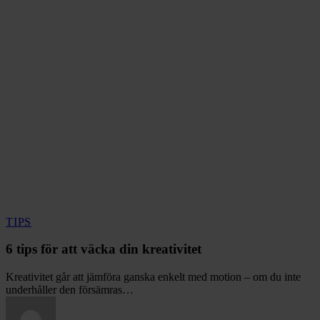
6
TIPS
tips
för
6 tips för att väcka din kreativitet
att
väcka
Kreativitet går att jämföra ganska enkelt med motion – om du inte
din
underhåller den försämras…
kreativitet