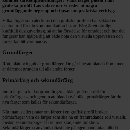
kommer till komplementfärger? Vilka färger passar i din
grafiska profil? Läs vidare när vi reder ut några
grundläggande begrepp och tipsar om praktiska verktyg.
Vilka färger som återfinns i den grafiska profilen har såklart en
central roll för din kommunikation i stort. Färg är ett otroligt
kraftfullt designverktyg, så att ha förståelse för området och hur det
fungerar kan hjälpa dig att både höja den visuella upplevelsen och
förstärka ditt varumärke.
Grundfärger
Rött, blått och gult är grundfärger. De går inte att blanda fram, men
är däremot grunden till alla andra färger.
Primärfärg och sekundärfärg
Inom färglära kallas grundfärgerna blått, gult och rött för
primärfärger – och genom att blanda två olika primärfärger får du
nya färger som kallas för sekundärfärger.
När man istället pratar om färger i en grafisk profil brukar
primärfärger vara de färger som ska ha en framträdande roll visuellt,
medan sekundärfärger får en mer stödjande funktion.
Sekundärfärgerna används oftast inte på egen hand, utan alltid i