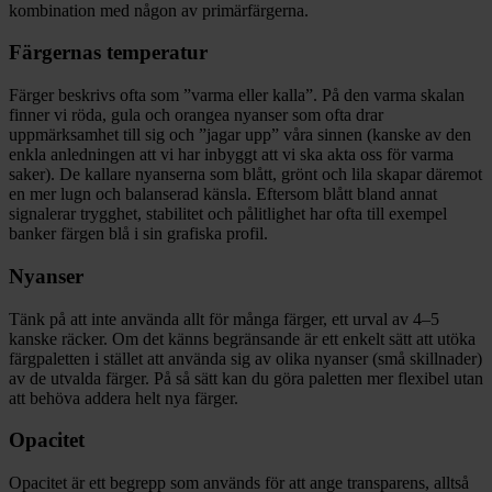
kombination med någon av primärfärgerna.
Färgernas temperatur
Färger beskrivs ofta som ”varma eller kalla”. På den varma skalan
finner vi röda, gula och orangea nyanser som ofta drar
uppmärksamhet till sig och ”jagar upp” våra sinnen (kanske av den
enkla anledningen att vi har inbyggt att vi ska akta oss för varma
saker). De kallare nyanserna som blått, grönt och lila skapar däremot
en mer lugn och balanserad känsla. Eftersom blått bland annat
signalerar trygghet, stabilitet och pålitlighet har ofta till exempel
banker färgen blå i sin grafiska profil.
Nyanser
Tänk på att inte använda allt för många färger, ett urval av 4–5
kanske räcker. Om det känns begränsande är ett enkelt sätt att utöka
färgpaletten i stället att använda sig av olika nyanser (små skillnader)
av de utvalda färger. På så sätt kan du göra paletten mer flexibel utan
att behöva addera helt nya färger.
Opacitet
Opacitet är ett begrepp som används för att ange transparens, alltså