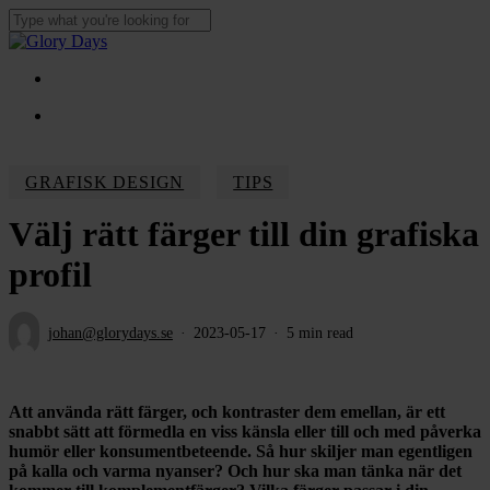
Skip
to
Close
main
Search
content
Menu
Menu
GRAFISK DESIGN
TIPS
Välj rätt färger till din grafiska
profil
johan@glorydays.se
2023-05-17
5 min read
Att använda rätt färger, och kontraster dem emellan, är ett
snabbt sätt att förmedla en viss känsla eller till och med påverka
humör eller konsumentbeteende. Så hur skiljer man egentligen
på kalla och varma nyanser? Och hur ska man tänka när det