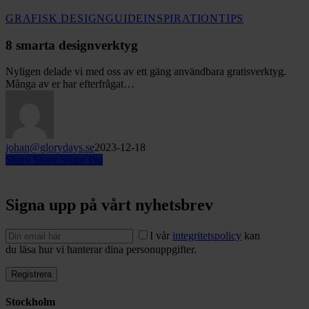
8
GRAFISK DESIGN
GUIDE
INSPIRATION
TIPS
smarta
designverktyg
8 smarta designverktyg
Nyligen delade vi med oss av ett gäng användbara gratisverktyg.
Många av er har efterfrågat…
johan@glorydays.se
2023-12-18
Share
Share
Share
Pin
Signa upp på vårt nyhetsbrev
I vår
integritetspolicy
kan
du läsa hur vi hanterar dina personuppgifter.
Stockholm