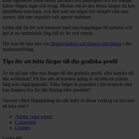
Blått signalerar bland annat stabilitet och pålitlighet och för många
känns färgen lugn och trygg. Medan rött är den första färgen du kan
identifiera som barn, och den som ser något rött skärper ofta sina
sinnen, blir mer impulsiv och agerar snabbare.
Grönt står för liv och harmoni med sina kopplingar till naturen och
gul är en optimistisk färg full av liv och energi.
Här kan du läsa mer om
färgpsykologi och färgers betydelser
i din
marknadsföring.
Tips för att hitta färger till din grafiska profil
Är du på jakt efter nya färger till din grafiska profil, eller kanske till
din webbplats? Ett bra sätt att komma igång är att hitta en primär
färg som utgångspunkt. Vilka färger är populära i din bransch eller
kan fungera bra för ditt företag eller produkt?
Oavsett vilket färguppdrag du står inför är dessa verktyg en bra start
att leka runt i:
Adobe color wheel
Colormind
Coolors
Lycka till!