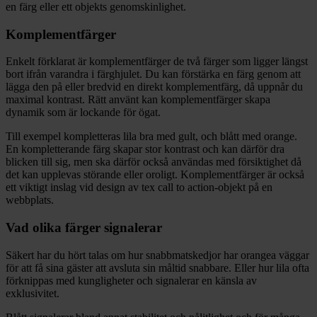
en färg eller ett objekts genomskinlighet.
Komplementfärger
Enkelt förklarat är komplementfärger de två färger som ligger längst
bort ifrån varandra i färghjulet. Du kan förstärka en färg genom att
lägga den på eller bredvid en direkt komplementfärg, då uppnår du
maximal kontrast. Rätt använt kan komplementfärger skapa
dynamik som är lockande för ögat.
Till exempel kompletteras lila bra med gult, och blått med orange.
En kompletterande färg skapar stor kontrast och kan därför dra
blicken till sig, men ska därför också användas med försiktighet då
det kan upplevas störande eller oroligt. Komplementfärger är också
ett viktigt inslag vid design av tex call to action-objekt på en
webbplats.
Vad olika färger signalerar
Säkert har du hört talas om hur snabbmatskedjor har orangea väggar
för att få sina gäster att avsluta sin måltid snabbare. Eller hur lila ofta
förknippas med kungligheter och signalerar en känsla av
exklusivitet.